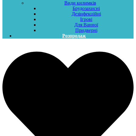
Види килимків
Брудозахисні
Дезінфекційні
Ігрові
Для Ванної
Придверні
Розпродаж
Меню