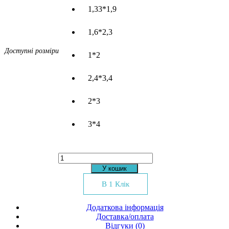
1,33*1,9
1,6*2,3
Доступні розміри
1*2
2,4*3,4
2*3
3*4
Килим
Kolibri
У кошик
11235-
120
В 1 Клік
кількість
Додаткова інформація
Доставка/оплата
Відгуки (0)