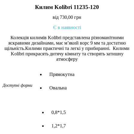
Килим Kolibri 11235-120
від
730,00
грн
Є в наявності
Колекція килимів Kolibri представлена різноманітними
яскравими дизайнами, має м’який ворс 9 мм та достатню
щільність.Килими практичні та легкі у прибиранні. Килими
Kolibri прикрасять дитячу кімнату та створять затишну
атмосферу
Прямокутна
Доступні форми
Овальна
0,8*1,5
1,2*1,7