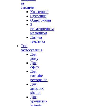
за
стилями
Класичний
Сучасний
Однотонний
З
геометричним
малюнком
Дитяча
тематика
Тип
застосування
Для
дому
Для
офісу
Для
готелів/
ресторанів
Для
дитячих
кімнат
Для
урочистих
заходів