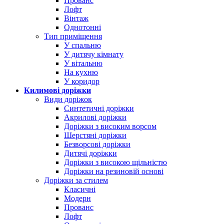
Прованс
Лофт
Вінтаж
Однотонні
Тип приміщення
У спальню
У дитячу кімнату
У вітальню
На кухню
У коридор
Килимові доріжки
Види доріжок
Синтетичні доріжки
Акрилові доріжки
Доріжки з високим ворсом
Шерстяні доріжки
Безворсові доріжки
Дитячі доріжки
Доріжки з високою щільністю
Доріжки на резиновій основі
Доріжки за стилем
Класичні
Модерн
Прованс
Лофт