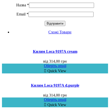
Назва
*
Email
*
Схожі Товари
Килим Loca 9197A cream
від
314,00
грн
Оберіть опції
Quick View
Килим Loca 9197A d.purple
від
314,00
грн
Оберіть опції
Quick View