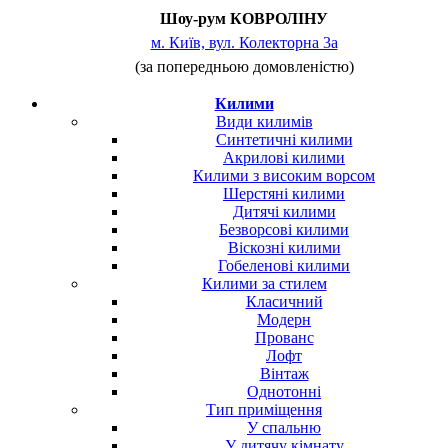
Шоу-рум КОВРОЛІНУ
м. Київ, вул. Колекторна 3а
(за попередньою домовленістю)
Килими
Види килимів
Синтетичні килими
Акрилові килими
Килими з високим ворсом
Шерстяні килими
Дитячі килими
Безворсові килими
Віскозні килими
Гобеленові килими
Килими за стилем
Класичний
Модерн
Прованс
Лофт
Вінтаж
Однотонні
Тип приміщення
У спальню
У дитячу кімнату