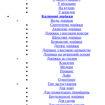
У вітальню
На кухню
У коридор
Килимові доріжки
Види доріжок
Синтетичні доріжки
Акрилові доріжки
Доріжки з високим ворсом
Шерстяні доріжки
Безворсові доріжки
Дитячі доріжки
Доріжки з високою щільністю
Доріжки на резиновій основі
Доріжки за стилем
Класичні
Модерн
Прованс
Лофт
Однотонні
Тип застосування
Для дому
Для громадських приміщень
Брудозахисні доріжки
Для сходів
Для урочистих заходів