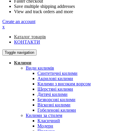
Faster checkout
Save multiple shipping addresses
View and track orders and more
Create an account
x
Каталог товарів
КОНТАКТИ
Toggle navigation
Килими
Види килимів
Синтетичні килими
Акрилові килими
Килими з високим ворсом
Шерстяні килими
Дитячі килими
Безворсові килими
Віскозні килими
Гобеленові килими
Килими за стилем
Класичний
Модерн