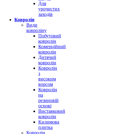
Для
урочистих
заходів
Ковролін
Види
ковроліну
Побутовий
ковролін
Комерційний
ковролін
Дитячий
ковролін
Ковролін
з
високим
ворсом
Ковролін
на
резиновій
основі
Виставковий
ковролін
Килимова
плитка
Ковролін