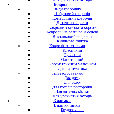
Ковролін
Види ковроліну
Побутовий ковролін
Комерційний ковролін
Дитячий ковролін
Ковролін з високим ворсом
Ковролін на резиновій основі
Виставковий ковролін
Килимова плитка
Ковролін за стилями
Класичний
Сучасний
Однотонний
З геометричним малюнком
Дитяча тематика
Тип застосування
Для дому
Для офісу
Для готелів/ресторанів
Для дитячих кімнат
Для урочистих заходів
Килимки
Види килимків
Брудозахисні