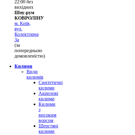
22:00 без
вихідних
Шоу-рум
КОВРОЛІНУ
м. Київ,
вул.
Колекторна
3а
(за
попередньою
домовленістю)
Килими
Види
килимів
Синтетичні
килими
Акрилові
килими
Килими
з
високим
ворсом
Шерстяні
килими