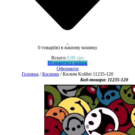
0
0 товар(ів)
в вашому кошику
Всього
0,00
грн
Подивитись кошик
Оформити
Головна
/
Килими
/ Килим Kolibri 11235-120
Код-товара: 11235-120