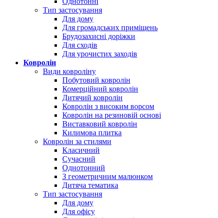
Однотонні
Тип застосування
Для дому
Для громадських приміщень
Брудозахисні доріжки
Для сходів
Для урочистих заходів
Ковролін
Види ковроліну
Побутовий ковролін
Комерційний ковролін
Дитячий ковролін
Ковролін з високим ворсом
Ковролін на резиновій основі
Виставковий ковролін
Килимова плитка
Ковролін за стилями
Класичний
Сучасний
Однотонний
З геометричним малюнком
Дитяча тематика
Тип застосування
Для дому
Для офісу