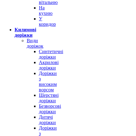
вітальню
На
кухню
У
коридор
Килимові
доріжки
Види
доріжок
Синтетичні
доріжки
Акрилові
доріжки
Доріжки
з
високим
ворсом
Шерстяні
доріжки
Безворсові
доріжки
Дитячі
доріжки
Доріжки
з