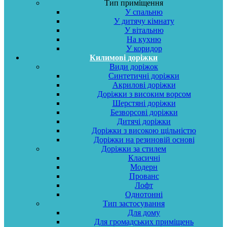
Тип приміщення
У спальню
У дитячу кімнату
У вітальню
На кухню
У коридор
Килимові доріжки
Види доріжок
Синтетичні доріжки
Акрилові доріжки
Доріжки з високим ворсом
Шерстяні доріжки
Безворсові доріжки
Дитячі доріжки
Доріжки з високою щільністю
Доріжки на резиновій основі
Доріжки за стилем
Класичні
Модерн
Прованс
Лофт
Однотонні
Тип застосування
Для дому
Для громадських приміщень