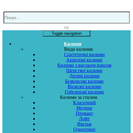
Toggle navigation
Килими
Види килимів
Синтетичні килими
Акрилові килими
Килими з високим ворсом
Шерстяні килими
Дитячі килими
Безворсові килими
Віскозні килими
Гобеленові килими
Килими за стилем
Класичний
Модерн
Прованс
Лофт
Вінтаж
Однотонні