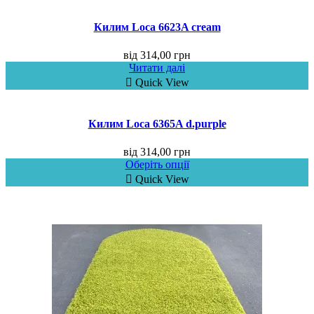
Килим Loca 6623A cream
від
314,00
грн
Читати далі
Quick View
Килим Loca 6365A d.purple
від
314,00
грн
Оберіть опції
Quick View