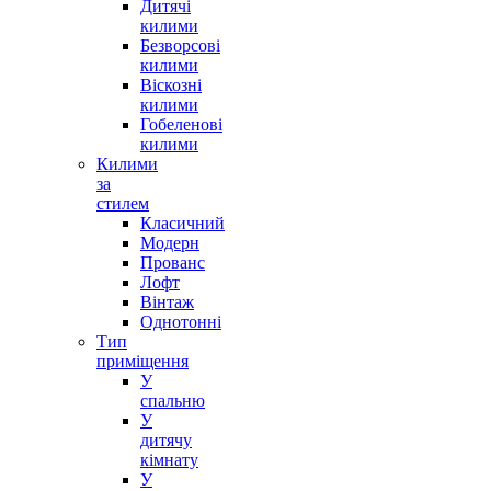
Дитячі
килими
Безворсові
килими
Віскозні
килими
Гобеленові
килими
Килими
за
стилем
Класичний
Модерн
Прованс
Лофт
Вінтаж
Однотонні
Тип
приміщення
У
спальню
У
дитячу
кімнату
У