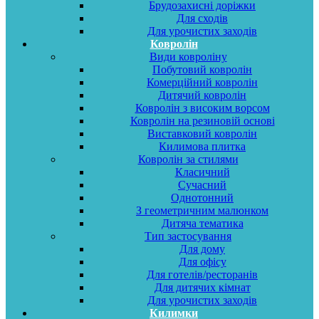
Брудозахисні доріжки
Для сходів
Для урочистих заходів
Ковролін
Види ковроліну
Побутовий ковролін
Комерційний ковролін
Дитячий ковролін
Ковролін з високим ворсом
Ковролін на резиновій основі
Виставковий ковролін
Килимова плитка
Ковролін за стилями
Класичний
Сучасний
Однотонний
З геометричним малюнком
Дитяча тематика
Тип застосування
Для дому
Для офісу
Для готелів/ресторанів
Для дитячих кімнат
Для урочистих заходів
Килимки