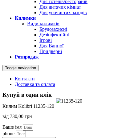
Для готелів/ресторанів
Для дитячих кімнат
Для урочистих заходів
Килимки
Види килимків
Брудозахисні
Дезінфекційні
Ігрові
Для Ванної
Придверні
Розпродаж
Toggle navigation
Контакти
Доставка та оплата
Купуй в один клік
Килим Kolibri 11235-120
від
730,00
грн
Ваше імя
phone