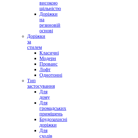
високою
щільністю
Доріжки
на
резиновій
основі
Доріжки
за
стилем
Класичні
Модерн
Прованс
Лофт
Однотонні
Тип
застосування
Для
дому
Для
громадських
приміщень
Брудозахисні
доріжки
Для
сходів