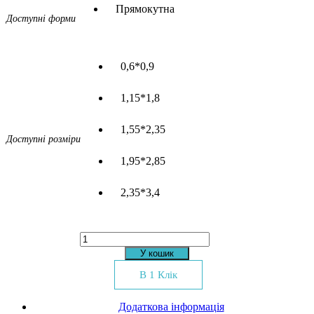
Прямокутна
Доступні форми
0,6*0,9
1,15*1,8
1,55*2,35
Доступні розміри
1,95*2,85
2,35*3,4
Килим
Indian
У кошик
95
кількість
В 1 Клік
Додаткова інформація