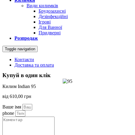
Килимки
Види килимків
Брудозахисні
Дезінфекційні
Ігрові
Для Ванної
Придверні
Розпродаж
Toggle navigation
Контакти
Доставка та оплата
Купуй в один клік
Килим Indian 95
від
610,00
грн
Ваше імя
phone