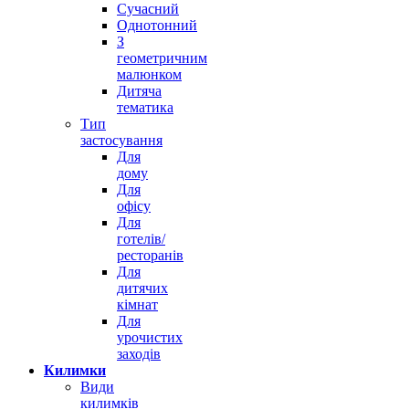
Сучасний
Однотонний
З
геометричним
малюнком
Дитяча
тематика
Тип
застосування
Для
дому
Для
офісу
Для
готелів/
ресторанів
Для
дитячих
кімнат
Для
урочистих
заходів
Килимки
Види
килимків