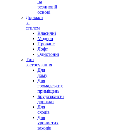
на
резиновій
основі
Доріжки
за
стилем
Класичні
Модерн
Прованс
Лофт
Однотонні
Тип
застосування
Для
дому
Для
громадських
приміщень
Брудозахисні
доріжки
Для
сходів
Для
урочистих
заходів