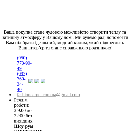
Ваша покупка стане чудовою можливістю створити теплу та 
затишну атмосферу у Вашому домі. Ми будемо раді допомогти 
Вам підібрати ідеальний, модний килим, який підкреслить 
Ваш інтер’єр та стане справжньою родзинкою!
(050)
773-90-
49
(097)
760-
34-
40
fashioncarpet.com.ua@gmail.com
Режим
роботи:
З 9:00 до
22:00 без
вихідних
Шоу-рум