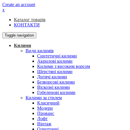
Create an account
x
Каталог товарів
КОНТАКТИ
Toggle navigation
Килими
Види килимів
Синтетичні килими
Акрилові килими
Килими з високим ворсом
Шерстяні килими
Дитячі килими
Безворсові килими
Віскозні килими
Гобеленові килими
Килими за стилем
Класичний
Модерн
Прованс
Лофт
Вінтаж
Однотонні