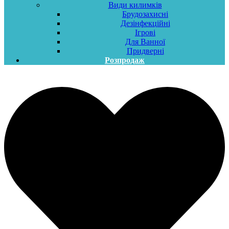
Види килимків
Брудозахисні
Дезінфекційні
Ігрові
Для Ванної
Придверні
Розпродаж
Меню