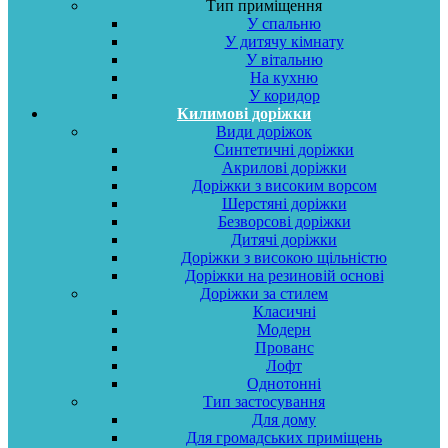
Тип приміщення
У спальню
У дитячу кімнату
У вітальню
На кухню
У коридор
Килимові доріжки
Види доріжок
Синтетичні доріжки
Акрилові доріжки
Доріжки з високим ворсом
Шерстяні доріжки
Безворсові доріжки
Дитячі доріжки
Доріжки з високою щільністю
Доріжки на резиновій основі
Доріжки за стилем
Класичні
Модерн
Прованс
Лофт
Однотонні
Тип застосування
Для дому
Для громадських приміщень