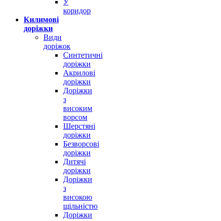
У
коридор
Килимові
доріжки
Види
доріжок
Синтетичні
доріжки
Акрилові
доріжки
Доріжки
з
високим
ворсом
Шерстяні
доріжки
Безворсові
доріжки
Дитячі
доріжки
Доріжки
з
високою
щільністю
Доріжки