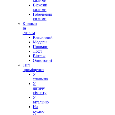
килими
Віскозні
килими
Гобеленові
килими
Килими
за
стилем
Класичний
Модерн
Прованс
Лофт
Вінтаж
Однотонні
Тип
приміщення
У
спальню
У
дитячу
кімнату
У
вітальню
На
кухню