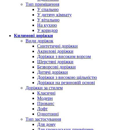
Тип приміщення
У спальню
У дитячу кімнату
У вітальню
На кухню
У коридор
Килимові доріжки
Види доріжок
Синтетичні доріжки
Акрилові доріжки
Доріжки з високим ворсом
Шерстяні доріжки
Безворсові доріжки
Дитячі доріжки
Доріжки з високою щільністю
Доріжки на резиновій основі
Доріжки за стилем
Класичні
Модерн
Прованс
Лофт
Однотонні
Тип застосування
Для дому
Для громадських приміщень