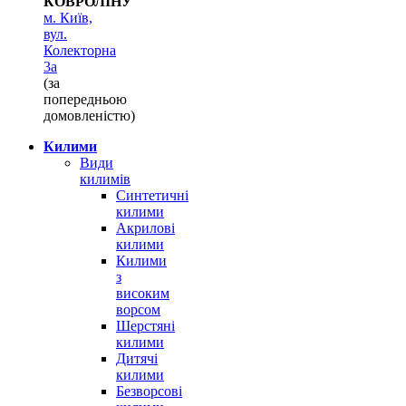
КОВРОЛІНУ
м. Київ,
вул.
Колекторна
3а
(за
попередньою
домовленістю)
Килими
Види
килимів
Синтетичні
килими
Акрилові
килими
Килими
з
високим
ворсом
Шерстяні
килими
Дитячі
килими
Безворсові