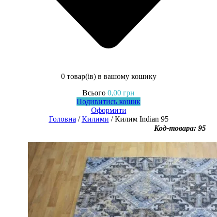
0
0 товар(ів)
в вашому кошику
Всього
0,00
грн
Подивитись кошик
Оформити
Головна
/
Килими
/ Килим Indian 95
Код-товара: 95