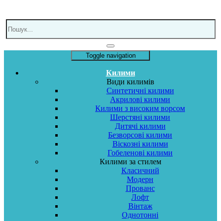
Toggle navigation
Килими
Види килимів
Синтетичні килими
Акрилові килими
Килими з високим ворсом
Шерстяні килими
Дитячі килими
Безворсові килими
Віскозні килими
Гобеленові килими
Килими за стилем
Класичний
Модерн
Прованс
Лофт
Вінтаж
Однотонні