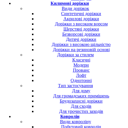
Килимові доріжки
Види доріжок
Синтетичні доріжки
Акрилові доріжки
Доріжки з високим ворсом
Шерстяні доріжки
Безворсові доріжки
Дитячі доріжки
Доріжки з високою щільністю
Доріжки на резиновій основі
Доріжки за стилем
Класичні
Модерн
Прованс
Лофт
Однотонні
Тип застосування
Для дому
Для громадських приміщень
Брудозахисні доріжки
Для сходів
Для урочистих заходів
Ковролін
Види ковроліну
Побутовий ковролін