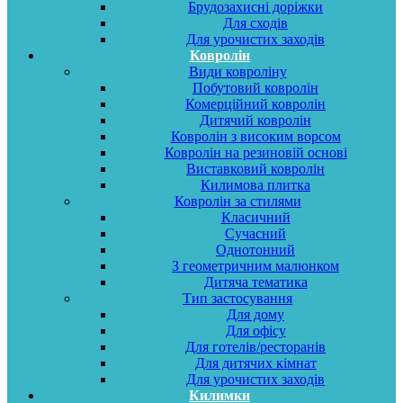
Брудозахисні доріжки
Для сходів
Для урочистих заходів
Ковролін
Види ковроліну
Побутовий ковролін
Комерційний ковролін
Дитячий ковролін
Ковролін з високим ворсом
Ковролін на резиновій основі
Виставковий ковролін
Килимова плитка
Ковролін за стилями
Класичний
Сучасний
Однотонний
З геометричним малюнком
Дитяча тематика
Тип застосування
Для дому
Для офісу
Для готелів/ресторанів
Для дитячих кімнат
Для урочистих заходів
Килимки