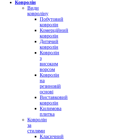
Ковролін
Види
ковроліну
Побутовий
ковролін
Комерційний
ковролін
Дитячий
ковролін
Ковролін
з
високим
ворсом
Ковролін
на
резиновій
основі
Виставковий
ковролін
Килимова
плитка
Ковролін
за
стилями
Класичний