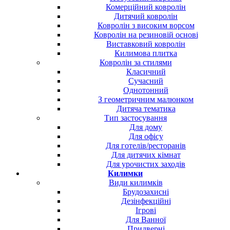
Комерційний ковролін
Дитячий ковролін
Ковролін з високим ворсом
Ковролін на резиновій основі
Виставковий ковролін
Килимова плитка
Ковролін за стилями
Класичний
Сучасний
Однотонний
З геометричним малюнком
Дитяча тематика
Тип застосування
Для дому
Для офісу
Для готелів/ресторанів
Для дитячих кімнат
Для урочистих заходів
Килимки
Види килимків
Брудозахисні
Дезінфекційні
Ігрові
Для Ванної
Придверні