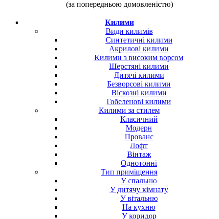
(за попередньою домовленістю)
Килими
Види килимів
Синтетичні килими
Акрилові килими
Килими з високим ворсом
Шерстяні килими
Дитячі килими
Безворсові килими
Віскозні килими
Гобеленові килими
Килими за стилем
Класичний
Модерн
Прованс
Лофт
Вінтаж
Однотонні
Тип приміщення
У спальню
У дитячу кімнату
У вітальню
На кухню
У коридор