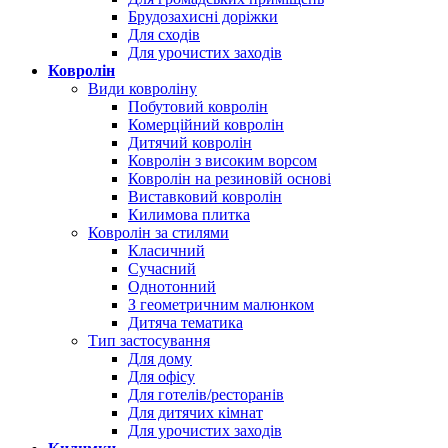
Брудозахисні доріжки
Для сходів
Для урочистих заходів
Ковролін
Види ковроліну
Побутовий ковролін
Комерційний ковролін
Дитячий ковролін
Ковролін з високим ворсом
Ковролін на резиновій основі
Виставковий ковролін
Килимова плитка
Ковролін за стилями
Класичний
Сучасний
Однотонний
З геометричним малюнком
Дитяча тематика
Тип застосування
Для дому
Для офісу
Для готелів/ресторанів
Для дитячих кімнат
Для урочистих заходів