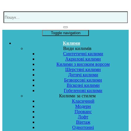
Toggle navigation
Килими
Види килимів
Синтетичні килими
Акрилові килими
Килими з високим ворсом
Шерстяні килими
Дитячі килими
Безворсові килими
Віскозні килими
Гобеленові килими
Килими за стилем
Класичний
Модерн
Прованс
Лофт
Вінтаж
Однотонні