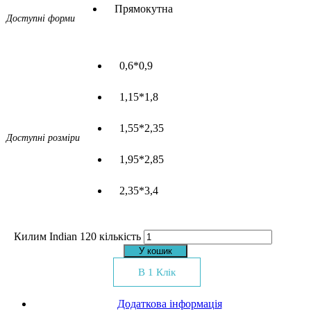
Прямокутна
Доступні форми
0,6*0,9
1,15*1,8
1,55*2,35
Доступні розміри
1,95*2,85
2,35*3,4
Килим Indian 120 кількість
У кошик
В 1 Клік
Додаткова інформація