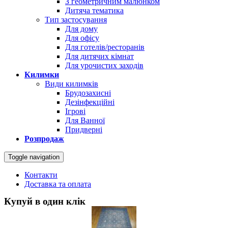
З геометричним малюнком
Дитяча тематика
Тип застосування
Для дому
Для офісу
Для готелів/ресторанів
Для дитячих кімнат
Для урочистих заходів
Килимки
Види килимків
Брудозахисні
Дезінфекційні
Ігрові
Для Ванної
Придверні
Розпродаж
Toggle navigation
Контакти
Доставка та оплата
Купуй в один клік