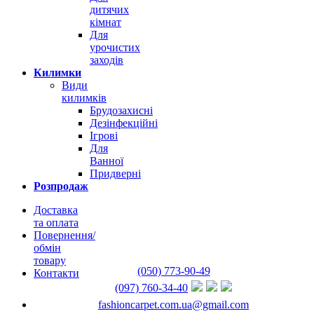
дитячих
кімнат
Для
урочистих
заходів
Килимки
Види
килимків
Брудозахисні
Дезінфекційні
Ігрові
Для
Ванної
Придверні
Розпродаж
Доставка
та оплата
Повернення/
обмін
товару
(050) 773-90-49
Контакти
(097) 760-34-40
fashioncarpet.com.ua@gmail.com