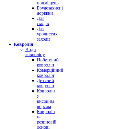
приміщень
Брудозахисні
доріжки
Для
сходів
Для
урочистих
заходів
Ковролін
Види
ковроліну
Побутовий
ковролін
Комерційний
ковролін
Дитячий
ковролін
Ковролін
з
високим
ворсом
Ковролін
на
резиновій
основі