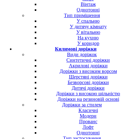
Вінтаж
Однотонні
Тип приміщення
У спальню
У дитячу кімнату
У вітальню
На кухню
У коридор
Килимові доріжки
Види доріжок
Синтетичні доріжки
Акрилові доріжки
Доріжки з високим ворсом
Шерстяні доріжки
Безворсові доріжки
Дитячі доріжки
Доріжки з високою щільністю
Доріжки на резиновій основі
Доріжки за стилем
Класичні
Модерн
Прованс
Лофт
Однотонні
Тип застосування