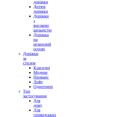
доріжки
Дитячі
доріжки
Доріжки
з
високою
щільністю
Доріжки
на
резиновій
основі
Доріжки
за
стилем
Класичні
Модерн
Прованс
Лофт
Однотонні
Тип
застосування
Для
дому
Для
громадських