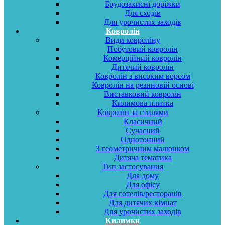
Брудозахисні доріжки
Для сходів
Для урочистих заходів
Ковролін
Види ковроліну
Побутовий ковролін
Комерційний ковролін
Дитячий ковролін
Ковролін з високим ворсом
Ковролін на резиновій основі
Виставковий ковролін
Килимова плитка
Ковролін за стилями
Класичний
Сучасний
Однотонний
З геометричним малюнком
Дитяча тематика
Тип застосування
Для дому
Для офісу
Для готелів/ресторанів
Для дитячих кімнат
Для урочистих заходів
Килимки