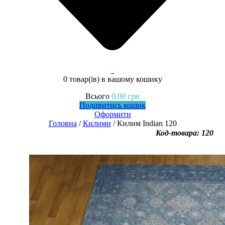
0
0 товар(ів)
в вашому кошику
Всього
0,00
грн
Подивитись кошик
Оформити
Головна
/
Килими
/ Килим Indian 120
Код-товара: 120