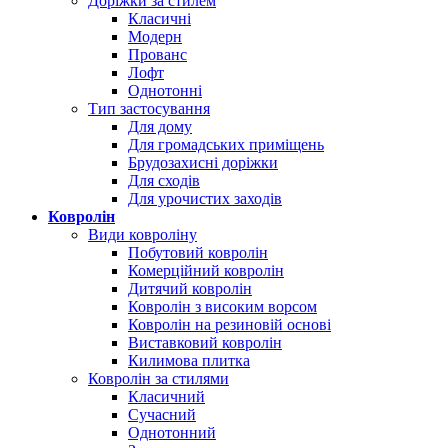
Доріжки за стилем
Класичні
Модерн
Прованс
Лофт
Однотонні
Тип застосування
Для дому
Для громадських приміщень
Брудозахисні доріжки
Для сходів
Для урочистих заходів
Ковролін
Види ковроліну
Побутовий ковролін
Комерційний ковролін
Дитячий ковролін
Ковролін з високим ворсом
Ковролін на резиновій основі
Виставковий ковролін
Килимова плитка
Ковролін за стилями
Класичний
Сучасний
Однотонний