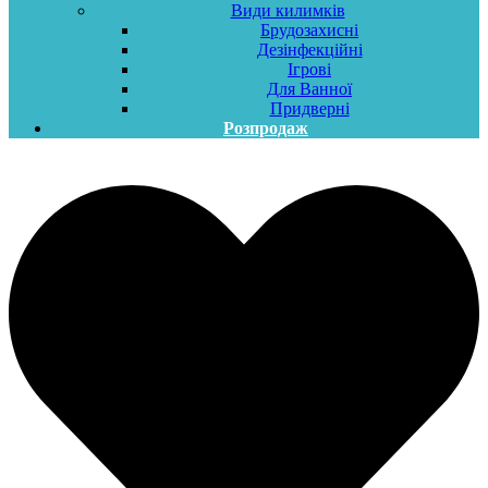
Види килимків
Брудозахисні
Дезінфекційні
Ігрові
Для Ванної
Придверні
Розпродаж
Меню