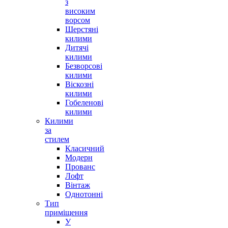
з
високим
ворсом
Шерстяні
килими
Дитячі
килими
Безворсові
килими
Віскозні
килими
Гобеленові
килими
Килими
за
стилем
Класичний
Модерн
Прованс
Лофт
Вінтаж
Однотонні
Тип
приміщення
У