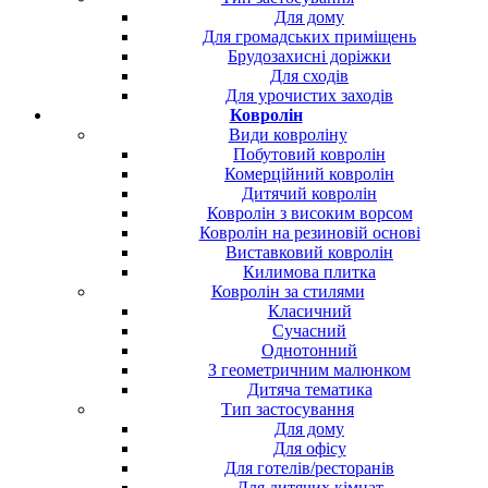
Для дому
Для громадських приміщень
Брудозахисні доріжки
Для сходів
Для урочистих заходів
Ковролін
Види ковроліну
Побутовий ковролін
Комерційний ковролін
Дитячий ковролін
Ковролін з високим ворсом
Ковролін на резиновій основі
Виставковий ковролін
Килимова плитка
Ковролін за стилями
Класичний
Сучасний
Однотонний
З геометричним малюнком
Дитяча тематика
Тип застосування
Для дому
Для офісу
Для готелів/ресторанів
Для дитячих кімнат