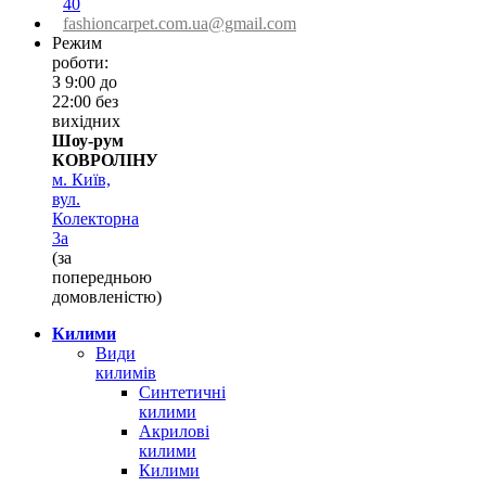
40
fashioncarpet.com.ua@gmail.com
Режим
роботи:
З 9:00 до
22:00 без
вихідних
Шоу-рум
КОВРОЛІНУ
м. Київ,
вул.
Колекторна
3а
(за
попередньою
домовленістю)
Килими
Види
килимів
Синтетичні
килими
Акрилові
килими
Килими