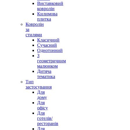
Виставковий
ковролін
Килимова
плитка
Ковролін
за
стилями
Класичний
Сучасний
Однотонний
З
геометричним
малюнком
Дитяча
тематика
Тип
застосування
Для
дому
Для
офісу
Для
готелів/
ресторанів
Для