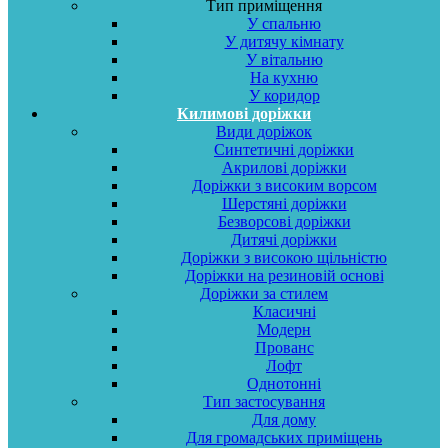
Тип приміщення
У спальню
У дитячу кімнату
У вітальню
На кухню
У коридор
Килимові доріжки
Види доріжок
Синтетичні доріжки
Акрилові доріжки
Доріжки з високим ворсом
Шерстяні доріжки
Безворсові доріжки
Дитячі доріжки
Доріжки з високою щільністю
Доріжки на резиновій основі
Доріжки за стилем
Класичні
Модерн
Прованс
Лофт
Однотонні
Тип застосування
Для дому
Для громадських приміщень