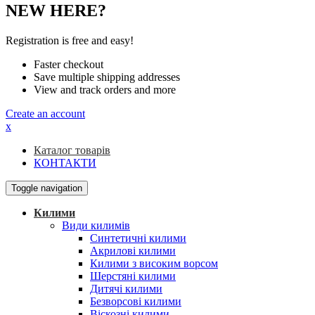
NEW HERE?
Registration is free and easy!
Faster checkout
Save multiple shipping addresses
View and track orders and more
Create an account
x
Каталог товарів
КОНТАКТИ
Toggle navigation
Килими
Види килимів
Синтетичні килими
Акрилові килими
Килими з високим ворсом
Шерстяні килими
Дитячі килими
Безворсові килими
Віскозні килими