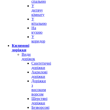
спальню
У
дитячу
кімнату
У
вітальню
На
кухню
У
коридор
Килимові
доріжки
Види
доріжок
Синтетичні
доріжки
Акрилові
доріжки
Доріжки
з
високим
ворсом
Шерстяні
доріжки
Безворсові