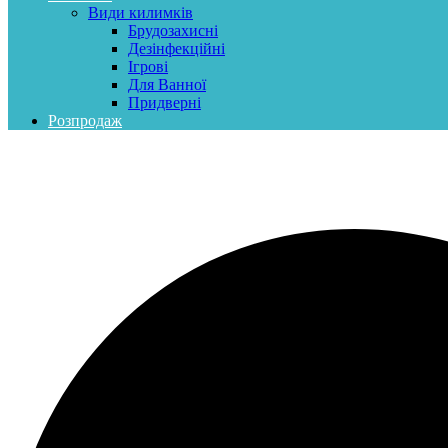
Види килимків
Брудозахисні
Дезінфекційні
Ігрові
Для Ванної
Придверні
Розпродаж