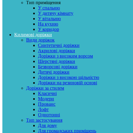
Тип приміщення
У спальню
У дитячу кімнату
У вітальню
На кухню
У коридор
Килимові доріжки
Види доріжок
Синтетичні доріжки
Акрилові доріжки
Доріжки з високим ворсом
Шерстяні доріжки
Безворсові доріжки
Дитячі доріжки
Доріжки з високою щільністю
Доріжки на резиновій основі
Доріжки за стилем
Класичні
Модерн
Прованс
Лофт
Однотонні
Тип застосування
Для дому
Для громадських приміщень