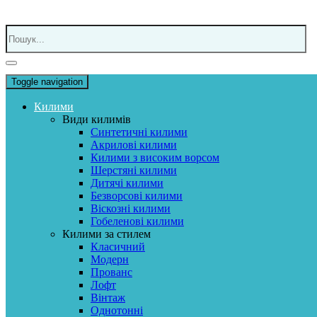
Toggle navigation
Килими
Види килимів
Синтетичні килими
Акрилові килими
Килими з високим ворсом
Шерстяні килими
Дитячі килими
Безворсові килими
Віскозні килими
Гобеленові килими
Килими за стилем
Класичний
Модерн
Прованс
Лофт
Вінтаж
Однотонні