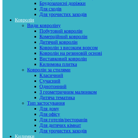
Брудозахисні доріжки
Для сходів
Для урочистих заходів
Ковролін
Види ковроліну
Побутовий ковролін
Комерційний ковролін
Дитячий ковролін
Ковролін з високим ворсом
Ковролін на резиновій основі
Виставковий ковролін
Килимова плитка
Ковролін за стилями
Класичний
Сучасний
Однотонний
З геометричним малюнком
Дитяча тематика
Тип застосування
Для дому
Для офісу
Для готелів/ресторанів
Для дитячих кімнат
Для урочистих заходів
Килимки