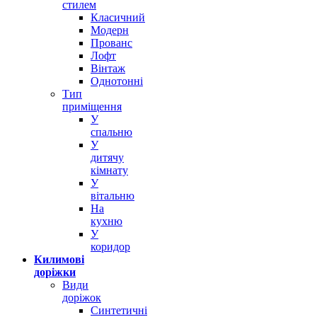
стилем
Класичний
Модерн
Прованс
Лофт
Вінтаж
Однотонні
Тип
приміщення
У
спальню
У
дитячу
кімнату
У
вітальню
На
кухню
У
коридор
Килимові
доріжки
Види
доріжок
Синтетичні