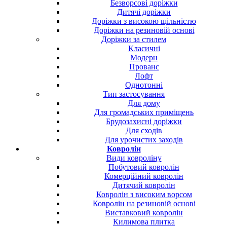
Безворсові доріжки
Дитячі доріжки
Доріжки з високою щільністю
Доріжки на резиновій основі
Доріжки за стилем
Класичні
Модерн
Прованс
Лофт
Однотонні
Тип застосування
Для дому
Для громадських приміщень
Брудозахисні доріжки
Для сходів
Для урочистих заходів
Ковролін
Види ковроліну
Побутовий ковролін
Комерційний ковролін
Дитячий ковролін
Ковролін з високим ворсом
Ковролін на резиновій основі
Виставковий ковролін
Килимова плитка