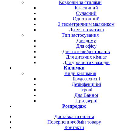
Ковролін за стилями
Класичний
Сучасний
Однотонний
З геометричним малюнком
Дитяча тематика
Тип застосування
Для дому
Для офісу
Для готелів/ресторанів
Для дитячих кімнат
Для урочистих заходів
Килимки
Види килимків
Брудозахисні
Дезінфекційні
Ігрові
Для Ванної
Придверні
Розпродаж
Доставка та оплата
Повернення/обмін товару
Контакти