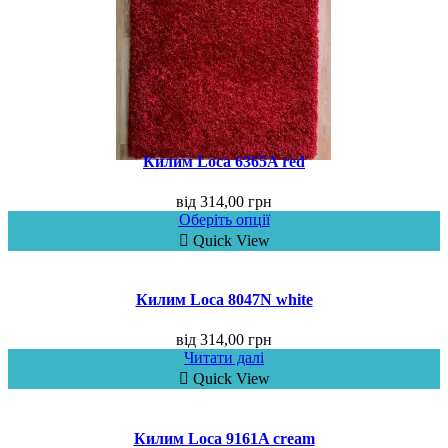
Килим Loca 6365A red
від
314,00
грн
Оберіть опції
Quick View
Килим Loca 8047N white
від
314,00
грн
Читати далі
Quick View
Килим Loca 9161A cream