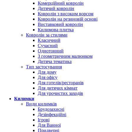
Комерційний ковролін
Дитячий ковролін
Ковролін з високим ворсом
Ковролін на резиновій основі
Виставковий ковролін
Килимова плитка
Ковролін за стилями
Класичний
Сучасний
Однотонний
З геометричним малюнком
Дитяча тематика
Тип застосування
Для дому
Для офісу
Для готелів/ресторанів
Для дитячих кімнат
Для урочистих заходів
Килимки
Види килимків
Брудозахисні
Дезінфекційні
Ігрові
Для Ванної
Придверні