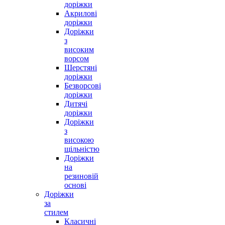
доріжки
Акрилові
доріжки
Доріжки
з
високим
ворсом
Шерстяні
доріжки
Безворсові
доріжки
Дитячі
доріжки
Доріжки
з
високою
щільністю
Доріжки
на
резиновій
основі
Доріжки
за
стилем
Класичні