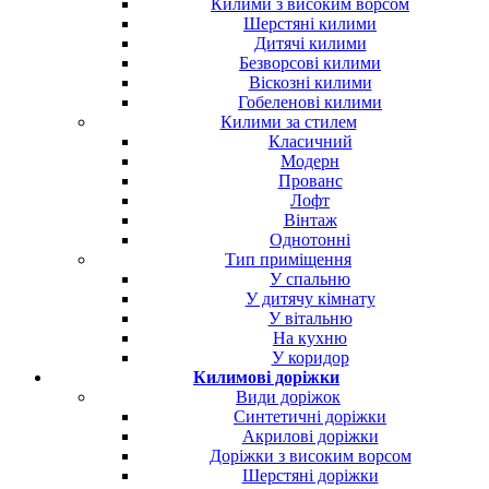
Килими з високим ворсом
Шерстяні килими
Дитячі килими
Безворсові килими
Віскозні килими
Гобеленові килими
Килими за стилем
Класичний
Модерн
Прованс
Лофт
Вінтаж
Однотонні
Тип приміщення
У спальню
У дитячу кімнату
У вітальню
На кухню
У коридор
Килимові доріжки
Види доріжок
Синтетичні доріжки
Акрилові доріжки
Доріжки з високим ворсом
Шерстяні доріжки