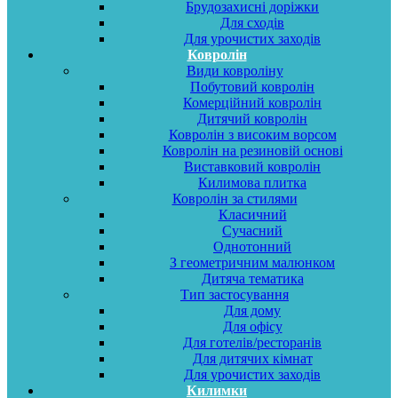
Брудозахисні доріжки
Для сходів
Для урочистих заходів
Ковролін
Види ковроліну
Побутовий ковролін
Комерційний ковролін
Дитячий ковролін
Ковролін з високим ворсом
Ковролін на резиновій основі
Виставковий ковролін
Килимова плитка
Ковролін за стилями
Класичний
Сучасний
Однотонний
З геометричним малюнком
Дитяча тематика
Тип застосування
Для дому
Для офісу
Для готелів/ресторанів
Для дитячих кімнат
Для урочистих заходів
Килимки