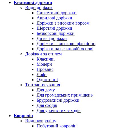
Килимові доріжки
Види доріжок
Синтетичні доріжки
Акрилові доріжки
Доріжки з високим ворсом
Шерстяні доріжки
Безворсові доріжки
Дитячі доріжки
Доріжки з високою щільністю
Доріжки на резиновій основі
Доріжки за стилем
Класичні
Модерн
Прованс
Лофт
Однотонні
Тип застосування
Для дому
Для громадських приміщень
Брудозахисні доріжки
Для сходів
Для урочистих заходів
Ковролін
Види ковроліну
Побутовий ковролін