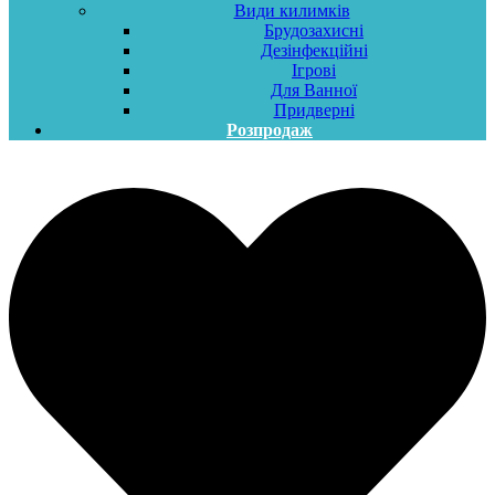
Види килимків
Брудозахисні
Дезінфекційні
Ігрові
Для Ванної
Придверні
Розпродаж
Меню