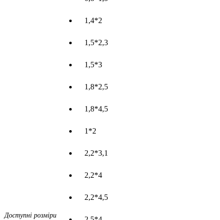
1,4*2
1,5*2,3
1,5*3
1,8*2,5
1,8*4,5
1*2
2,2*3,1
2,2*4
2,2*4,5
Доступні розміри
2,5*4