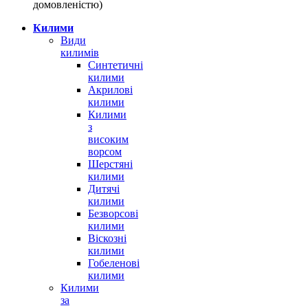
домовленістю)
Килими
Види
килимів
Синтетичні
килими
Акрилові
килими
Килими
з
високим
ворсом
Шерстяні
килими
Дитячі
килими
Безворсові
килими
Віскозні
килими
Гобеленові
килими
Килими
за