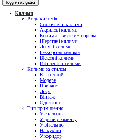
Toggle navigation
Килими
Види килимів
Синтетичні килими
Акрилові килими
Килими з високим ворсом
Шерстяні килими
Дитячі килими
Безворсові килими
Віскозні килими
Гобеленові килими
Килими за стилем
Класичний
Модерн
Прованс
Лофт
Вінтаж
Однотонні
Тип приміщення
У спальню
У дитячу кімнату
У вітальню
На кухню
У коридор