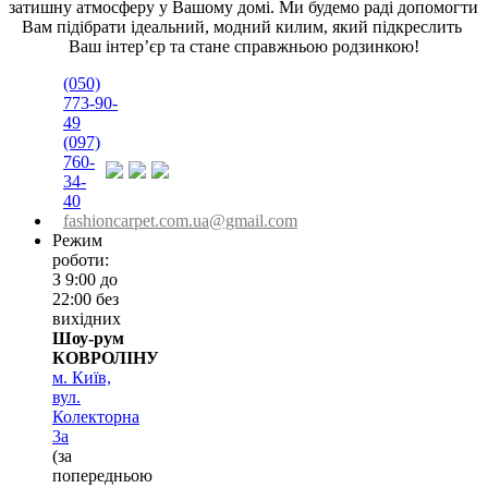
затишну атмосферу у Вашому домі. Ми будемо раді допомогти 
Вам підібрати ідеальний, модний килим, який підкреслить 
Ваш інтер’єр та стане справжньою родзинкою!
(050)
773-90-
49
(097)
760-
34-
40
fashioncarpet.com.ua@gmail.com
Режим
роботи:
З 9:00 до
22:00 без
вихідних
Шоу-рум
КОВРОЛІНУ
м. Київ,
вул.
Колекторна
3а
(за
попередньою