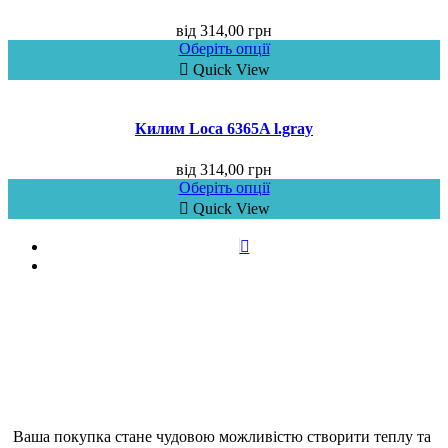
від
314,00
грн
Оберіть опції
Quick View
Килим Loca 6365A l.gray
від
314,00
грн
Оберіть опції
Quick View
Ваша покупка стане чудовою можливістю створити теплу та 