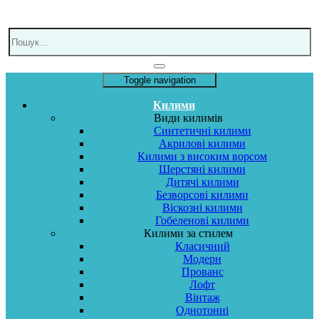
Toggle navigation
Килими
Види килимів
Синтетичні килими
Акрилові килими
Килими з високим ворсом
Шерстяні килими
Дитячі килими
Безворсові килими
Віскозні килими
Гобеленові килими
Килими за стилем
Класичний
Модерн
Прованс
Лофт
Вінтаж
Однотонні