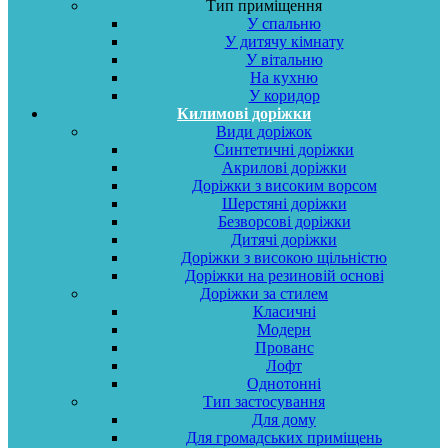
Тип приміщення
У спальню
У дитячу кімнату
У вітальню
На кухню
У коридор
Килимові доріжки
Види доріжок
Синтетичні доріжки
Акрилові доріжки
Доріжки з високим ворсом
Шерстяні доріжки
Безворсові доріжки
Дитячі доріжки
Доріжки з високою щільністю
Доріжки на резиновій основі
Доріжки за стилем
Класичні
Модерн
Прованс
Лофт
Однотонні
Тип застосування
Для дому
Для громадських приміщень