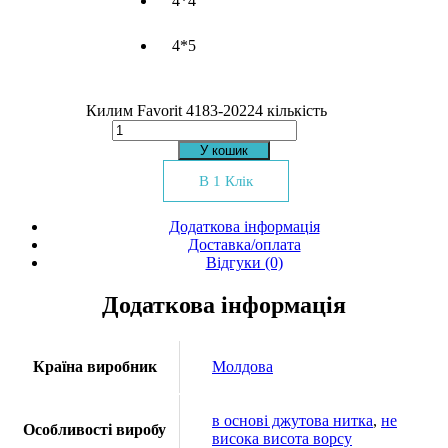
4*4
4*5
Килим Favorit 4183-20224 кількість
У кошик
В 1 Клік
Додаткова інформація
Доставка/оплата
Відгуки (0)
Додаткова інформація
Країна виробник
Молдова
в основі джутова нитка
,
не
Особливості виробу
висока висота ворсу