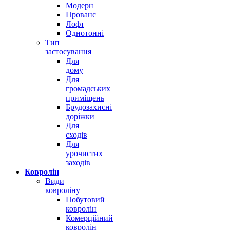
Модерн
Прованс
Лофт
Однотонні
Тип
застосування
Для
дому
Для
громадських
приміщень
Брудозахисні
доріжки
Для
сходів
Для
урочистих
заходів
Ковролін
Види
ковроліну
Побутовий
ковролін
Комерційний
ковролін