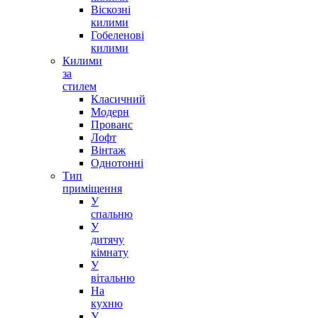
Віскозні
килими
Гобеленові
килими
Килими
за
стилем
Класичний
Модерн
Прованс
Лофт
Вінтаж
Однотонні
Тип
приміщення
У
спальню
У
дитячу
кімнату
У
вітальню
На
кухню
У