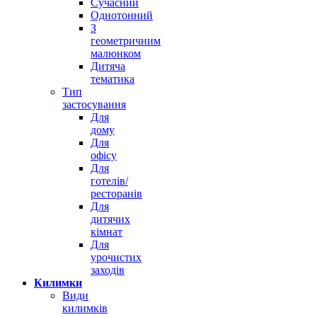
Сучасний
Однотонний
З
геометричним
малюнком
Дитяча
тематика
Тип
застосування
Для
дому
Для
офісу
Для
готелів/
ресторанів
Для
дитячих
кімнат
Для
урочистих
заходів
Килимки
Види
килимків