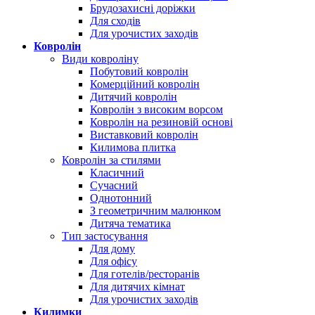
Брудозахисні доріжки
Для сходів
Для урочистих заходів
Ковролін
Види ковроліну
Побутовий ковролін
Комерційний ковролін
Дитячий ковролін
Ковролін з високим ворсом
Ковролін на резиновій основі
Виставковий ковролін
Килимова плитка
Ковролін за стилями
Класичний
Сучасний
Однотонний
З геометричним малюнком
Дитяча тематика
Тип застосування
Для дому
Для офісу
Для готелів/ресторанів
Для дитячих кімнат
Для урочистих заходів
Килимки