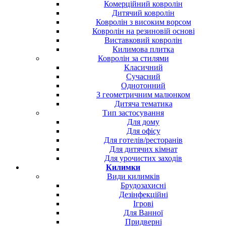
Комерційний ковролін
Дитячий ковролін
Ковролін з високим ворсом
Ковролін на резиновій основі
Виставковий ковролін
Килимова плитка
Ковролін за стилями
Класичний
Сучасний
Однотонний
З геометричним малюнком
Дитяча тематика
Тип застосування
Для дому
Для офісу
Для готелів/ресторанів
Для дитячих кімнат
Для урочистих заходів
Килимки
Види килимків
Брудозахисні
Дезінфекційні
Ігрові
Для Ванної
Придверні