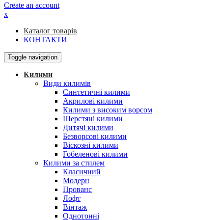
Create an account
x
Каталог товарів
КОНТАКТИ
Toggle navigation
Килими
Види килимів
Синтетичні килими
Акрилові килими
Килими з високим ворсом
Шерстяні килими
Дитячі килими
Безворсові килими
Віскозні килими
Гобеленові килими
Килими за стилем
Класичний
Модерн
Прованс
Лофт
Вінтаж
Однотонні