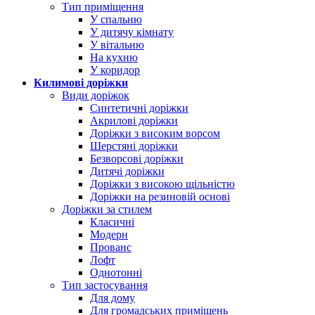
Тип приміщення
У спальню
У дитячу кімнату
У вітальню
На кухню
У коридор
Килимові доріжки
Види доріжок
Синтетичні доріжки
Акрилові доріжки
Доріжки з високим ворсом
Шерстяні доріжки
Безворсові доріжки
Дитячі доріжки
Доріжки з високою щільністю
Доріжки на резиновій основі
Доріжки за стилем
Класичні
Модерн
Прованс
Лофт
Однотонні
Тип застосування
Для дому
Для громадських приміщень