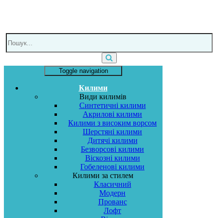
Toggle navigation
Килими
Види килимів
Синтетичні килими
Акрилові килими
Килими з високим ворсом
Шерстяні килими
Дитячі килими
Безворсові килими
Віскозні килими
Гобеленові килими
Килими за стилем
Класичний
Модерн
Прованс
Лофт