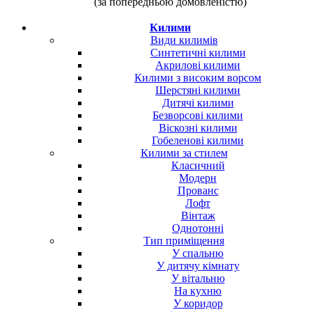
(за попередньою домовленістю)
Килими
Види килимів
Синтетичні килими
Акрилові килими
Килими з високим ворсом
Шерстяні килими
Дитячі килими
Безворсові килими
Віскозні килими
Гобеленові килими
Килими за стилем
Класичний
Модерн
Прованс
Лофт
Вінтаж
Однотонні
Тип приміщення
У спальню
У дитячу кімнату
У вітальню
На кухню
У коридор