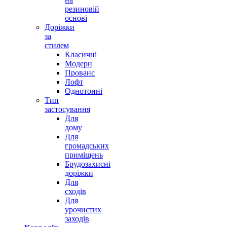
резиновій
основі
Доріжки
за
стилем
Класичні
Модерн
Прованс
Лофт
Однотонні
Тип
застосування
Для
дому
Для
громадських
приміщень
Брудозахисні
доріжки
Для
сходів
Для
урочистих
заходів