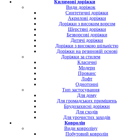
Килимові доріжки
Види доріжок
Синтетичні доріжки
Акрилові доріжки
Доріжки з високим ворсом
Шерстяні доріжки
Безворсові доріжки
Дитячі доріжки
Доріжки з високою щільністю
Доріжки на резиновій основі
Доріжки за стилем
Класичні
Модерн
Прованс
Лофт
Однотонні
Тип застосування
Для дому
Для громадських приміщень
Брудозахисні доріжки
Для сходів
Для урочистих заходів
Ковролін
Види ковроліну
Побутовий ковролін