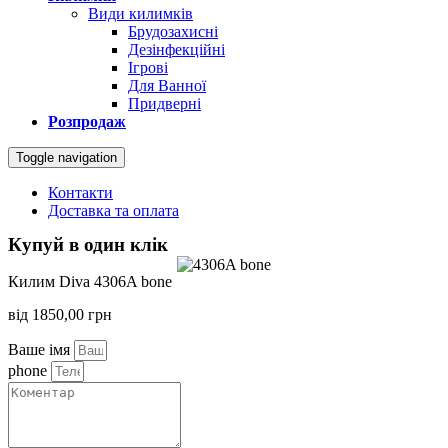
Види килимків
Брудозахисні
Дезінфекційні
Ігрові
Для Ванної
Придверні
Розпродаж
Toggle navigation
Контакти
Доставка та оплата
Купуй в один клік
Килим Diva 4306A bone
від
1850,00
грн
Ваше імя
phone