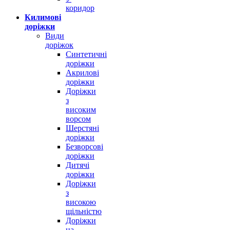
коридор
Килимові
доріжки
Види
доріжок
Синтетичні
доріжки
Акрилові
доріжки
Доріжки
з
високим
ворсом
Шерстяні
доріжки
Безворсові
доріжки
Дитячі
доріжки
Доріжки
з
високою
щільністю
Доріжки
на