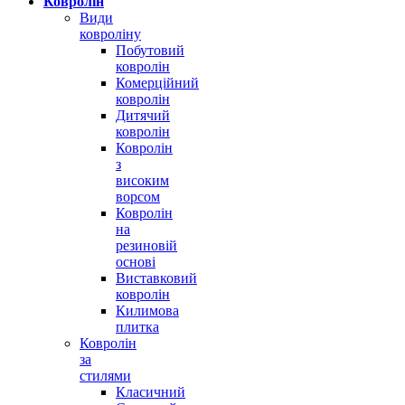
Ковролін
Види
ковроліну
Побутовий
ковролін
Комерційний
ковролін
Дитячий
ковролін
Ковролін
з
високим
ворсом
Ковролін
на
резиновій
основі
Виставковий
ковролін
Килимова
плитка
Ковролін
за
стилями
Класичний