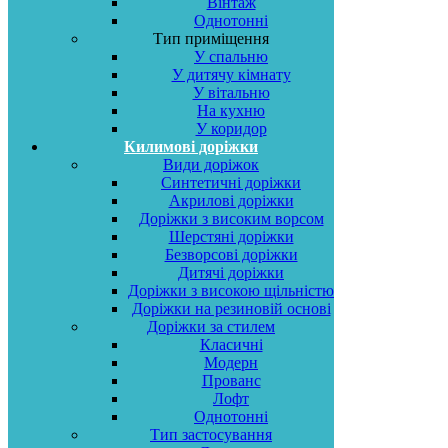
Вінтаж
Однотонні
Тип приміщення
У спальню
У дитячу кімнату
У вітальню
На кухню
У коридор
Килимові доріжки
Види доріжок
Синтетичні доріжки
Акрилові доріжки
Доріжки з високим ворсом
Шерстяні доріжки
Безворсові доріжки
Дитячі доріжки
Доріжки з високою щільністю
Доріжки на резиновій основі
Доріжки за стилем
Класичні
Модерн
Прованс
Лофт
Однотонні
Тип застосування