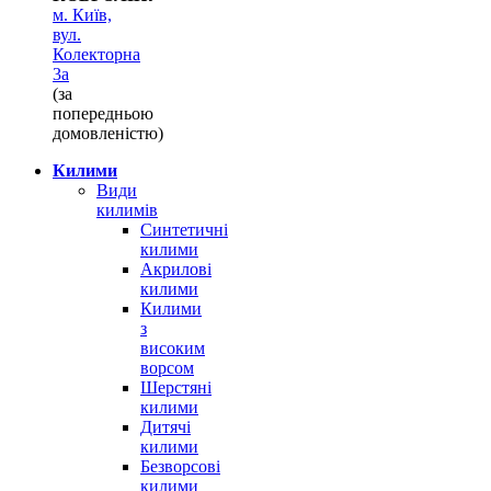
м. Київ,
вул.
Колекторна
3а
(за
попередньою
домовленістю)
Килими
Види
килимів
Синтетичні
килими
Акрилові
килими
Килими
з
високим
ворсом
Шерстяні
килими
Дитячі
килими
Безворсові
килими