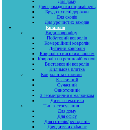
Для дому
Для громадських приміщень
Брудозахисні доріжки
Для сходів
Для урочистих заходів
Ковролін
Види ковроліну
Побутовий ковролін
Комерційний ковролін
Дитячий ковролін
Ковролін з високим ворсом
Ковролін на резиновій основі
Виставковий ковролін
Килимова плитка
Ковролін за стилями
Класичний
Сучасний
Однотонний
З геометричним малюнком
Дитяча тематика
Тип застосування
Для дому
Для офісу
Для готелів/ресторанів
Для дитячих кімнат