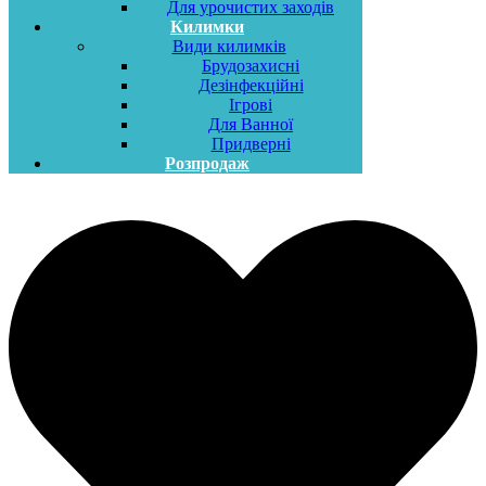
Для урочистих заходів
Килимки
Види килимків
Брудозахисні
Дезінфекційні
Ігрові
Для Ванної
Придверні
Розпродаж
Меню