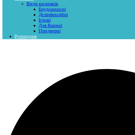
Види килимків
Брудозахисні
Дезінфекційні
Ігрові
Для Ванної
Придверні
Розпродаж