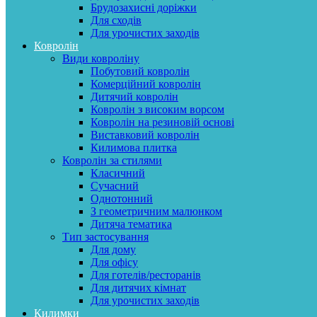
Брудозахисні доріжки
Для сходів
Для урочистих заходів
Ковролін
Види ковроліну
Побутовий ковролін
Комерційний ковролін
Дитячий ковролін
Ковролін з високим ворсом
Ковролін на резиновій основі
Виставковий ковролін
Килимова плитка
Ковролін за стилями
Класичний
Сучасний
Однотонний
З геометричним малюнком
Дитяча тематика
Тип застосування
Для дому
Для офісу
Для готелів/ресторанів
Для дитячих кімнат
Для урочистих заходів
Килимки