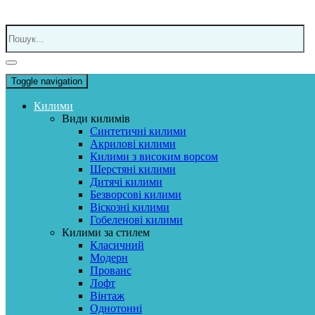
Toggle navigation
Килими
Види килимів
Синтетичні килими
Акрилові килими
Килими з високим ворсом
Шерстяні килими
Дитячі килими
Безворсові килими
Віскозні килими
Гобеленові килими
Килими за стилем
Класичний
Модерн
Прованс
Лофт
Вінтаж
Однотонні