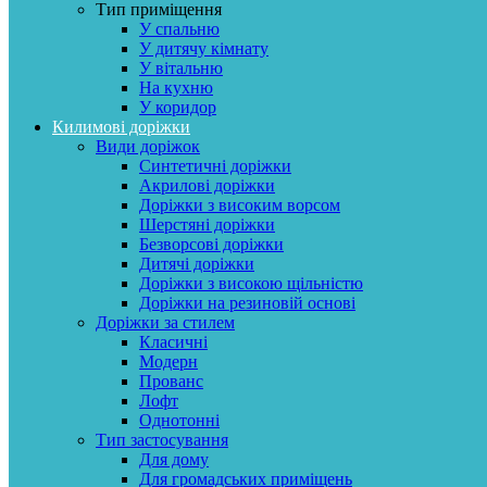
Тип приміщення
У спальню
У дитячу кімнату
У вітальню
На кухню
У коридор
Килимові доріжки
Види доріжок
Синтетичні доріжки
Акрилові доріжки
Доріжки з високим ворсом
Шерстяні доріжки
Безворсові доріжки
Дитячі доріжки
Доріжки з високою щільністю
Доріжки на резиновій основі
Доріжки за стилем
Класичні
Модерн
Прованс
Лофт
Однотонні
Тип застосування
Для дому
Для громадських приміщень