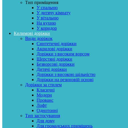
Тип приміщення
У спальню
У дитячу кімнату
У вітальню
На кухню
У коридор
Килимові доріжки
Види доріжок
Синтетичні доріжки
Акрилові доріжки
Доріжки з високим ворсом
Шерстяні доріжки
Безворсові доріжки
Дитячі доріжки
Доріжки з високою щільністю
Доріжки на резиновій основі
Доріжки за стилем
Класичні
Модерн
Прованс
Лофт
Однотонні
Тип застосування
Для дому
Для громадських приміщень