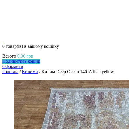
0
0 товар(ів)
в вашому кошику
Всього
0,00
грн
Подивитись кошик
Оформити
Головна
/
Килими
/ Килим Deep Ocean 146JA lilac yellow