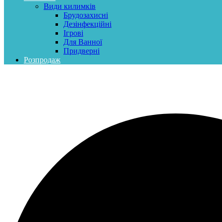
Види килимків
Брудозахисні
Дезінфекційні
Ігрові
Для Ванної
Придверні
Розпродаж