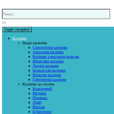
Toggle navigation
Килими
Види килимів
Синтетичні килими
Акрилові килими
Килими з високим ворсом
Шерстяні килими
Дитячі килими
Безворсові килими
Віскозні килими
Гобеленові килими
Килими за стилем
Класичний
Модерн
Прованс
Лофт
Вінтаж
Однотонні