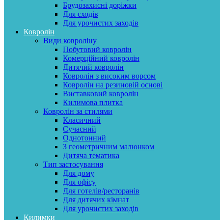
Брудозахисні доріжки
Для сходів
Для урочистих заходів
Ковролін
Види ковроліну
Побутовий ковролін
Комерційний ковролін
Дитячий ковролін
Ковролін з високим ворсом
Ковролін на резиновій основі
Виставковий ковролін
Килимова плитка
Ковролін за стилями
Класичний
Сучасний
Однотонний
З геометричним малюнком
Дитяча тематика
Тип застосування
Для дому
Для офісу
Для готелів/ресторанів
Для дитячих кімнат
Для урочистих заходів
Килимки