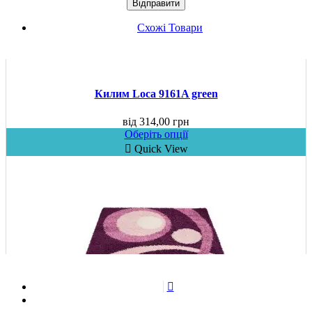
Схожі Товари
Килим Loca 9161A green
від
314,00
грн
Оберіть опції
Quick View