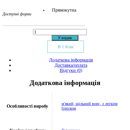
Прямокутна
Доступні форми
Килим
Deep
У кошик
Ocean
146HA
В 1 Клік
grey
blue
Додаткова інформація
кількість
Доставка/оплата
Відгуки (0)
Додаткова інформація
м'який, щільний ворс, з легким
Особливості виробу
блиском