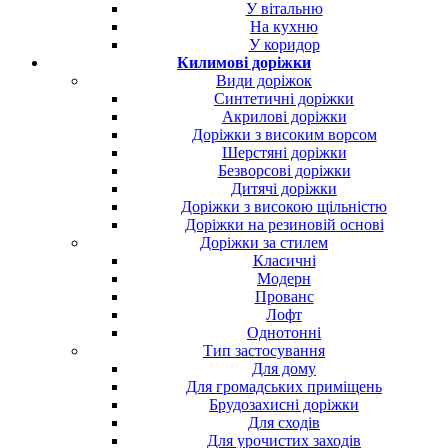
У вітальню
На кухню
У коридор
Килимові доріжки
Види доріжок
Синтетичні доріжки
Акрилові доріжки
Доріжки з високим ворсом
Шерстяні доріжки
Безворсові доріжки
Дитячі доріжки
Доріжки з високою щільністю
Доріжки на резиновій основі
Доріжки за стилем
Класичні
Модерн
Прованс
Лофт
Однотонні
Тип застосування
Для дому
Для громадських приміщень
Брудозахисні доріжки
Для сходів
Для урочистих заходів