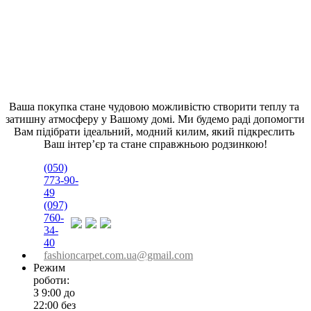
Килим Loca 9197A d.purple
Ваша покупка стане чудовою можливістю створити теплу та 
від
314,00
грн
затишну атмосферу у Вашому домі. Ми будемо раді допомогти 
Оберіть опції
Вам підібрати ідеальний, модний килим, який підкреслить 
Quick View
Ваш інтер’єр та стане справжньою родзинкою!
(050)
773-90-
49
(097)
760-
34-
40
fashioncarpet.com.ua@gmail.com
Режим
роботи:
З 9:00 до
22:00 без