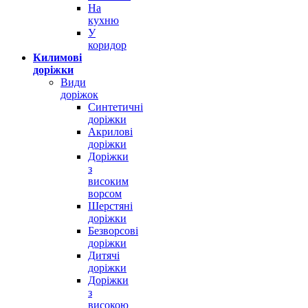
На
кухню
У
коридор
Килимові
доріжки
Килим Loca 9161A blue
Види
доріжок
від
314,00
грн
Синтетичні
Оберіть опції
доріжки
Quick View
Акрилові
доріжки
Доріжки
з
високим
ворсом
Шерстяні
доріжки
Безворсові
доріжки
Дитячі
доріжки
Доріжки
з
високою