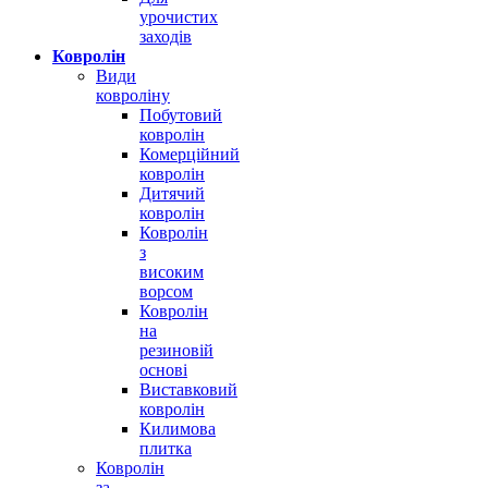
урочистих
заходів
Ковролін
Види
ковроліну
Побутовий
ковролін
Комерційний
ковролін
Дитячий
ковролін
Ковролін
з
високим
ворсом
Ковролін
на
резиновій
основі
Виставковий
ковролін
Килимова
плитка
Ковролін
за