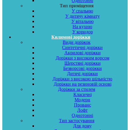
Однотонні
Тип приміщення
У спальню
У дитячу кімнату
У вітальню
На кухню
У коридор
Килимові доріжки
Види доріжок
Синтетичні доріжки
Акрилові доріжки
Доріжки з високим ворсом
Шерстяні доріжки
Безворсові доріжки
Дитячі доріжки
Доріжки з високою щільністю
Доріжки на резиновій основі
Доріжки за стилем
Класичні
Модерн
Прованс
Лофт
Однотонні
Тип застосування
Для дому