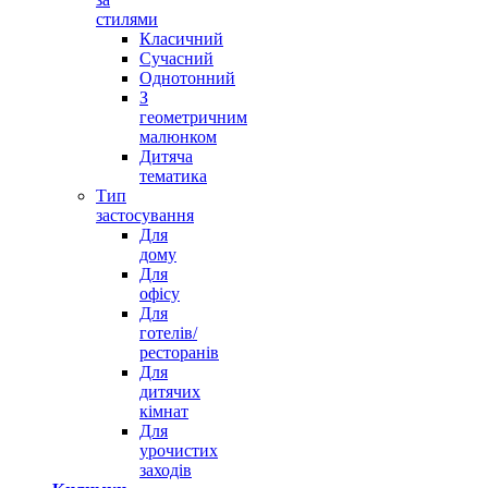
стилями
Класичний
Сучасний
Однотонний
З
геометричним
малюнком
Дитяча
тематика
Тип
застосування
Для
дому
Для
офісу
Для
готелів/
ресторанів
Для
дитячих
кімнат
Для
урочистих
заходів