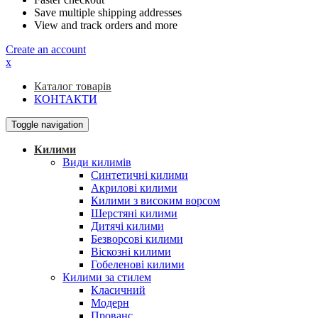
Save multiple shipping addresses
View and track orders and more
Create an account
x
Каталог товарів
КОНТАКТИ
Toggle navigation
Килими
Види килимів
Синтетичні килими
Акрилові килими
Килими з високим ворсом
Шерстяні килими
Дитячі килими
Безворсові килими
Віскозні килими
Гобеленові килими
Килими за стилем
Класичний
Модерн
Прованс