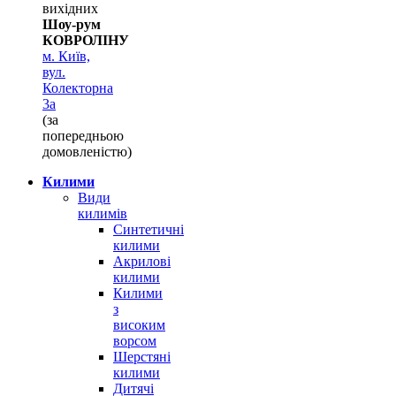
вихідних
Шоу-рум
КОВРОЛІНУ
м. Київ,
вул.
Колекторна
3а
Килим Loca 8047K cream
(за
попередньою
від
314,00
грн
домовленістю)
Читати далі
Quick View
Килими
Види
килимів
Синтетичні
килими
Акрилові
килими
Килими
з
високим
ворсом
Шерстяні
килими
Дитячі