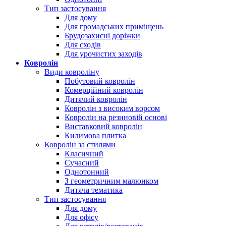
Тип застосування
Для дому
Для громадських приміщень
Брудозахисні доріжки
Для сходів
Для урочистих заходів
Ковролін
Види ковроліну
Побутовий ковролін
Комерційний ковролін
Дитячий ковролін
Ковролін з високим ворсом
Ковролін на резиновій основі
Виставковий ковролін
Килимова плитка
Ковролін за стилями
Класичний
Сучасний
Однотонний
З геометричним малюнком
Дитяча тематика
Тип застосування
Для дому
Для офісу