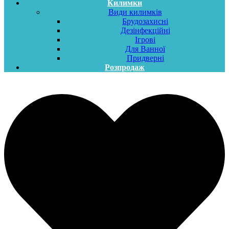
Килимки
Види килимків
Брудозахисні
Дезінфекційні
Ігрові
Для Ванної
Придверні
Розпродаж
Меню