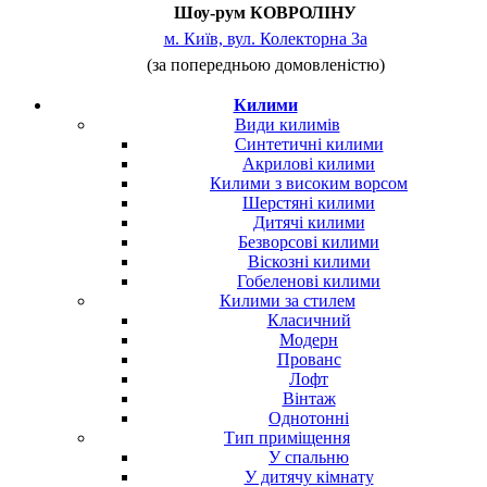
Шоу-рум КОВРОЛІНУ
м. Київ, вул. Колекторна 3а
(за попередньою домовленістю)
Килими
Види килимів
Синтетичні килими
Акрилові килими
Килими з високим ворсом
Шерстяні килими
Дитячі килими
Безворсові килими
Віскозні килими
Гобеленові килими
Килими за стилем
Класичний
Модерн
Прованс
Лофт
Вінтаж
Однотонні
Тип приміщення
У спальню
У дитячу кімнату