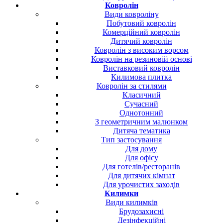
Ковролін
Види ковроліну
Побутовий ковролін
Комерційний ковролін
Дитячий ковролін
Ковролін з високим ворсом
Ковролін на резиновій основі
Виставковий ковролін
Килимова плитка
Ковролін за стилями
Класичний
Сучасний
Однотонний
З геометричним малюнком
Дитяча тематика
Тип застосування
Для дому
Для офісу
Для готелів/ресторанів
Для дитячих кімнат
Для урочистих заходів
Килимки
Види килимків
Брудозахисні
Дезінфекційні