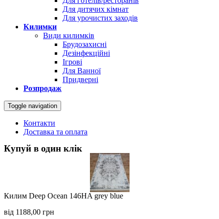
Для готелів/ресторанів
Для дитячих кімнат
Для урочистих заходів
Килимки
Види килимків
Брудозахисні
Дезінфекційні
Ігрові
Для Ванної
Придверні
Розпродаж
Toggle navigation
Контакти
Доставка та оплата
Купуй в один клік
Килим Deep Ocean 146HA grey blue
від
1188,00
грн