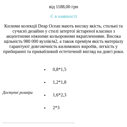
від
1188,00
грн
Є в наявності
Килими колекції Deap Ocean мають високу якість, стильні та
сучасні дизайни у стилі затертої зістареної класики з
акцентними ніжними кольоровими вкрапленнями. Висока
щільність 980 000 вузлів/м2, а також преміум якість матеріалу
гарантуют довговічність килимових виробів, легкість у
прибиранні та привабливий естетичний вигляд на довгі роки.
0,8*1,5
1,2*1,8
Доступні розміри
1,6*2,3
2*3