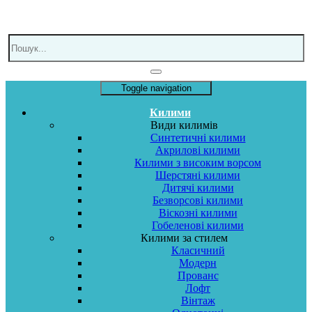
Toggle navigation
Килими
Види килимів
Синтетичні килими
Акрилові килими
Килими з високим ворсом
Шерстяні килими
Дитячі килими
Безворсові килими
Віскозні килими
Гобеленові килими
Килими за стилем
Класичний
Модерн
Прованс
Лофт
Вінтаж