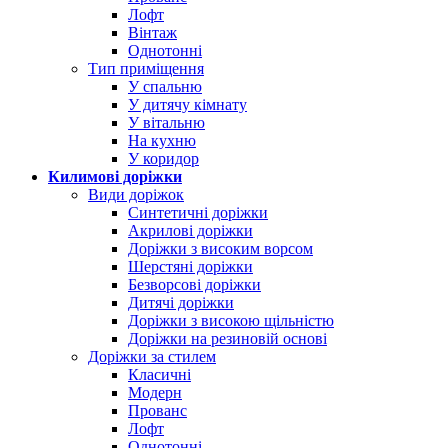
Лофт
Вінтаж
Однотонні
Тип приміщення
У спальню
У дитячу кімнату
У вітальню
На кухню
У коридор
Килимові доріжки
Види доріжок
Синтетичні доріжки
Акрилові доріжки
Доріжки з високим ворсом
Шерстяні доріжки
Безворсові доріжки
Дитячі доріжки
Доріжки з високою щільністю
Доріжки на резиновій основі
Доріжки за стилем
Класичні
Модерн
Прованс
Лофт
Однотонні