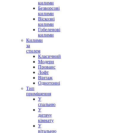
килими
Безворсові
килими
Віскозні
килими
Гобеленові
Килим Loca 9161A black
килими
Килими
від
314,00
грн
за
Оберіть опції
стилем
Класичний
Quick View
Модерн
Прованс
Лофт
Вінтаж
Однотонні
Тип
приміщення
У
спальню
У
дитячу
кімнату
У
вітальню