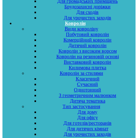
Для громадських приміщень
Брудозахисні доріжки
Для сходів
Для урочистих заходів
Ковролін
Види ковроліну
Побутовий ковролін
Комерційний ковролін
Дитячий ковролін
Ковролін з високим ворсом
Ковролін на резиновій основі
Виставковий ковролін
Килимова плитка
Ковролін за стилями
Класичний
Сучасний
Однотонний
З геометричним малюнком
Дитяча тематика
Тип застосування
Для дому
Для офісу
Для готелів/ресторанів
Для дитячих кімнат
Для урочистих заходів