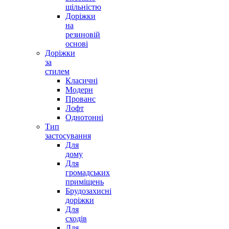
щільністю
Доріжки
на
резиновій
основі
Килим Loca 9161A d.purple
Доріжки
за
від
314,00
грн
стилем
Оберіть опції
Класичні
Модерн
Quick View
Прованс
Лофт
Однотонні
Тип
застосування
Для
дому
Для
громадських
приміщень
Брудозахисні
доріжки
Для
сходів
Для