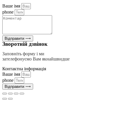
Ваше імя
phone
Відправити ⟶
Зворотній дзвінок
Заповніть форму і ми
зателефонуємо Вам якнайшвидше
Контактна інформація
Ваше імя
phone
Відправити ⟶