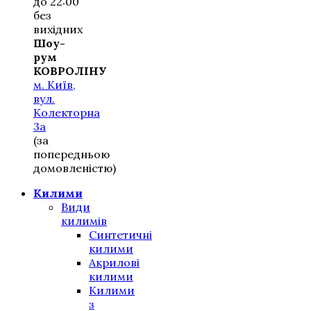
до 22:00
без
вихідних
Шоу-
рум
КОВРОЛІНУ
м. Київ,
вул.
Колекторна
3а
(за
попередньою
домовленістю)
Килими
Види
килимів
Синтетичні
килими
Акрилові
килими
Килими
з