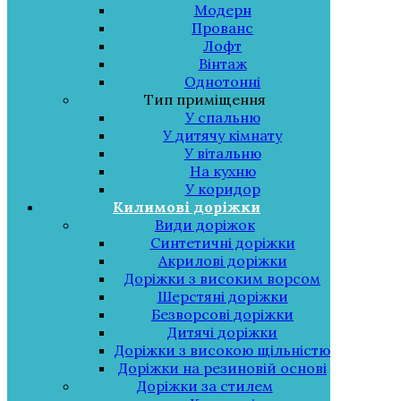
Модерн
Прованс
Лофт
Вінтаж
Однотонні
Тип приміщення
У спальню
У дитячу кімнату
У вітальню
На кухню
У коридор
Килимові доріжки
Види доріжок
Синтетичні доріжки
Акрилові доріжки
Доріжки з високим ворсом
Шерстяні доріжки
Безворсові доріжки
Дитячі доріжки
Доріжки з високою щільністю
Доріжки на резиновій основі
Доріжки за стилем