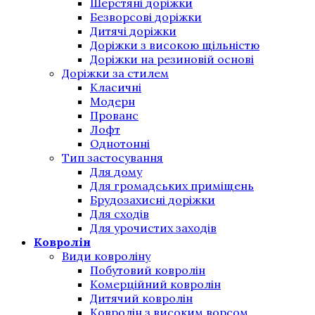
Шерстяні доріжки
Безворсові доріжки
Дитячі доріжки
Доріжки з високою щільністю
Доріжки на резиновій основі
Доріжки за стилем
Класичні
Модерн
Прованс
Лофт
Однотонні
Тип застосування
Для дому
Для громадських приміщень
Брудозахисні доріжки
Для сходів
Для урочистих заходів
Ковролін
Види ковроліну
Побутовий ковролін
Комерційний ковролін
Дитячий ковролін
Ковролін з високим ворсом