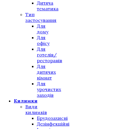
Дитяча
тематика
Тип
застосування
Для
дому
Для
офісу
Для
готелів/
ресторанів
Для
дитячих
кімнат
Для
урочистих
заходів
Килимки
Види
килимків
Брудозахисні
Дезінфекційні