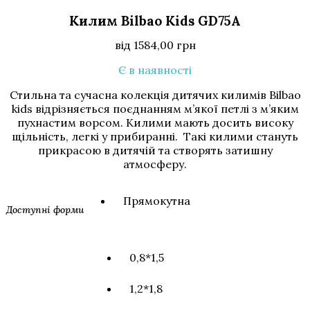
Килим Bilbao Kids GD75A
від
1584,00
грн
Є в наявності
Стильна та сучасна колекція дитячих килимів Bilbao
kids відрізняється поєднанням м’якої петлі з м’яким
пухнастим ворсом. Килими мають досить високу
щільність, легкі у прибиранні. Такі килими стануть
прикрасою в дитячій та створять затишну
атмосферу.
Прямокутна
Доступні форми
0,8*1,5
1,2*1,8