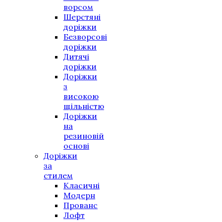
ворсом
Шерстяні
доріжки
Безворсові
доріжки
Дитячі
доріжки
Доріжки
з
високою
щільністю
Доріжки
на
резиновій
основі
Доріжки
за
стилем
Класичні
Модерн
Прованс
Лофт