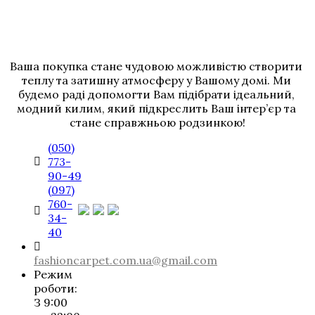
Ваша покупка стане чудовою можливістю створити 
теплу та затишну атмосферу у Вашому домі. Ми 
будемо раді допомогти Вам підібрати ідеальний, 
модний килим, який підкреслить Ваш інтер’єр та 
стане справжньою родзинкою!
(050)
773-
90-49
(097)
760-
34-
40
fashioncarpet.com.ua@gmail.com
Режим
роботи:
З 9:00