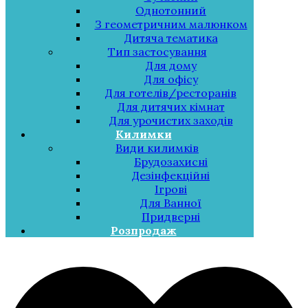
Однотонний
З геометричним малюнком
Дитяча тематика
Тип застосування
Для дому
Для офісу
Для готелів/ресторанів
Для дитячих кімнат
Для урочистих заходів
Килимки
Види килимків
Брудозахисні
Дезінфекційні
Ігрові
Для Ванної
Придверні
Розпродаж
Меню