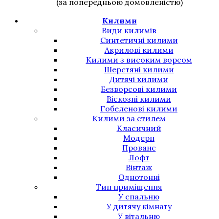
(за попередньою домовленістю)
Килими
Види килимів
Синтетичні килими
Акрилові килими
Килими з високим ворсом
Шерстяні килими
Дитячі килими
Безворсові килими
Віскозні килими
Гобеленові килими
Килими за стилем
Класичний
Модерн
Прованс
Лофт
Вінтаж
Однотонні
Тип приміщення
У спальню
У дитячу кімнату
У вітальню