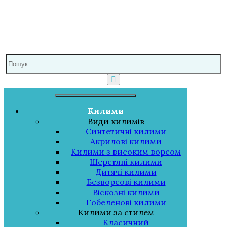
Toggle
navigation
Килими
Види килимів
Синтетичні килими
Акрилові килими
Килими з високим ворсом
Шерстяні килими
Дитячі килими
Безворсові килими
Віскозні килими
Гобеленові килими
Килими за стилем
Класичний