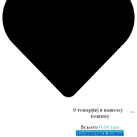
0 товар(ів)
в вашому
0
кошику
Всього
0,00
грн
Подивитись кошик