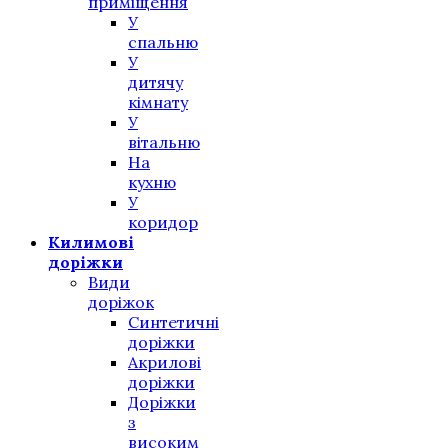
приміщення
У
спальню
У
дитячу
кімнату
У
вітальню
На
кухню
У
коридор
Килимові
доріжки
Види
доріжок
Синтетичні
доріжки
Акрилові
доріжки
Доріжки
з
високим