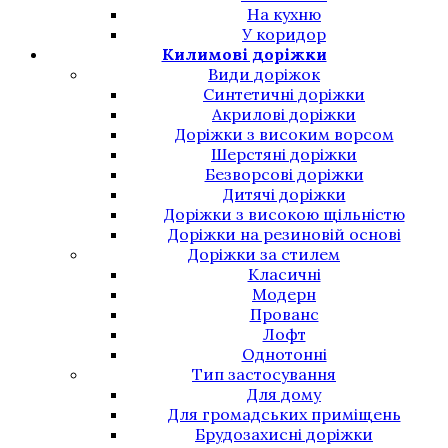
На кухню
У коридор
Килимові доріжки
Види доріжок
Синтетичні доріжки
Акрилові доріжки
Доріжки з високим ворсом
Шерстяні доріжки
Безворсові доріжки
Дитячі доріжки
Доріжки з високою щільністю
Доріжки на резиновій основі
Доріжки за стилем
Класичні
Модерн
Прованс
Лофт
Однотонні
Тип застосування
Для дому
Для громадських приміщень
Брудозахисні доріжки