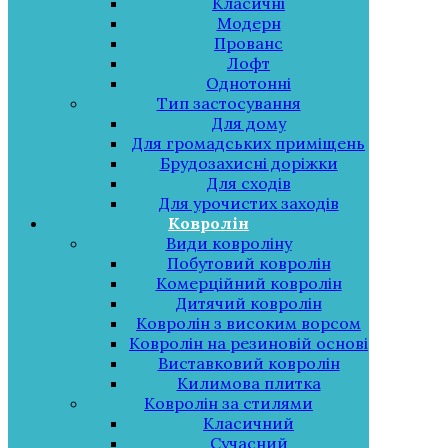
Класичні
Модерн
Прованс
Лофт
Однотонні
Тип застосування
Для дому
Для громадських приміщень
Брудозахисні доріжки
Для сходів
Для урочистих заходів
Ковролін
Види ковроліну
Побутовий ковролін
Комерційний ковролін
Дитячий ковролін
Ковролін з високим ворсом
Ковролін на резиновій основі
Виставковий ковролін
Килимова плитка
Ковролін за стилями
Класичний
Сучасний