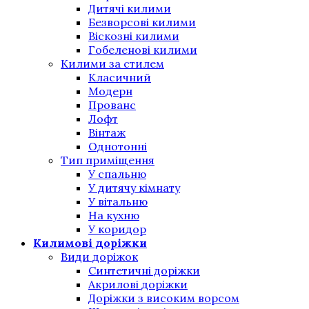
Дитячі килими
Безворсові килими
Віскозні килими
Гобеленові килими
Килими за стилем
Класичний
Модерн
Прованс
Лофт
Вінтаж
Однотонні
Тип приміщення
У спальню
У дитячу кімнату
У вітальню
На кухню
У коридор
Килимові доріжки
Види доріжок
Синтетичні доріжки
Акрилові доріжки
Доріжки з високим ворсом