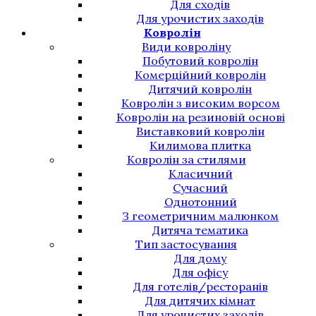
Для сходів
Для урочистих заходів
Ковролін
Види ковроліну
Побутовий ковролін
Комерційний ковролін
Дитячий ковролін
Ковролін з високим ворсом
Ковролін на резиновій основі
Виставковий ковролін
Килимова плитка
Ковролін за стилями
Класичний
Сучасний
Однотонний
З геометричним малюнком
Дитяча тематика
Тип застосування
Для дому
Для офісу
Для готелів/ресторанів
Для дитячих кімнат
Для урочистих заходів