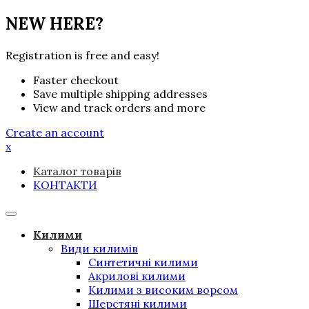
NEW HERE?
Registration is free and easy!
Faster checkout
Save multiple shipping addresses
View and track orders and more
Create an account
x
Каталог товарів
КОНТАКТИ
Toggle
navigation
Килими
Види килимів
Синтетичні килими
Акрилові килими
Килими з високим ворсом
Шерстяні килими