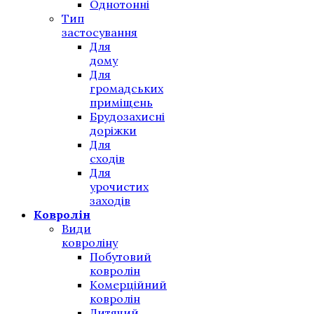
Однотонні
Тип
застосування
Для
дому
Для
громадських
приміщень
Брудозахисні
доріжки
Для
сходів
Для
урочистих
заходів
Ковролін
Види
ковроліну
Побутовий
ковролін
Комерційний
ковролін
Дитячий