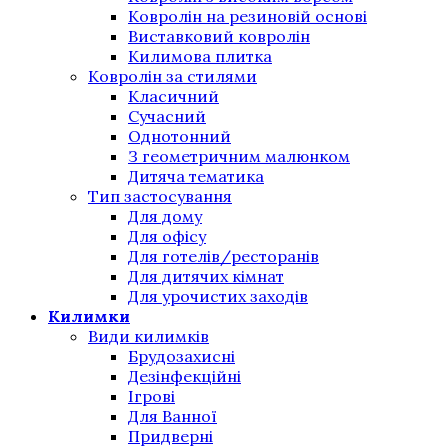
Ковролін на резиновій основі
Виставковий ковролін
Килимова плитка
Ковролін за стилями
Класичний
Сучасний
Однотонний
З геометричним малюнком
Дитяча тематика
Тип застосування
Для дому
Для офісу
Для готелів/ресторанів
Для дитячих кімнат
Для урочистих заходів
Килимки
Види килимків
Брудозахисні
Дезінфекційні
Ігрові
Для Ванної
Придверні