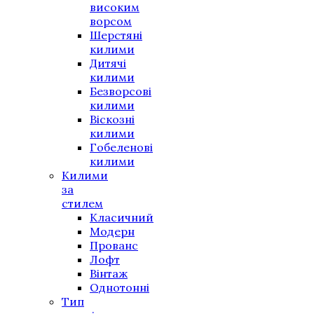
високим
ворсом
Шерстяні
килими
Дитячі
килими
Безворсові
килими
Віскозні
килими
Гобеленові
килими
Килими
за
стилем
Класичний
Модерн
Прованс
Лофт
Вінтаж
Однотонні
Тип