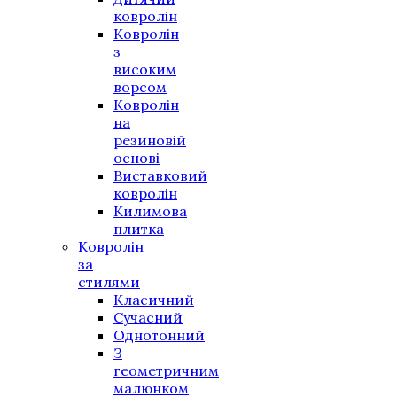
ковролін
Ковролін
з
високим
ворсом
Ковролін
на
резиновій
основі
Виставковий
ковролін
Килимова
плитка
Ковролін
за
стилями
Класичний
Сучасний
Однотонний
З
геометричним
малюнком