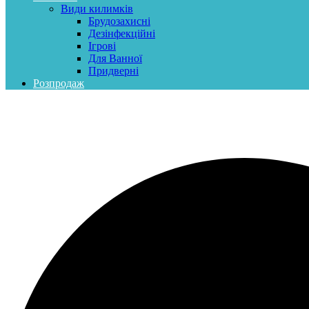
Види килимків
Брудозахисні
Дезінфекційні
Ігрові
Для Ванної
Придверні
Розпродаж