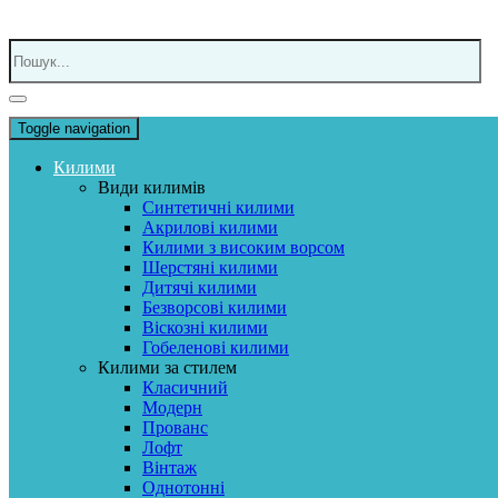
Toggle navigation
Килими
Види килимів
Синтетичні килими
Акрилові килими
Килими з високим ворсом
Шерстяні килими
Дитячі килими
Безворсові килими
Віскозні килими
Гобеленові килими
Килими за стилем
Класичний
Модерн
Прованс
Лофт
Вінтаж
Однотонні