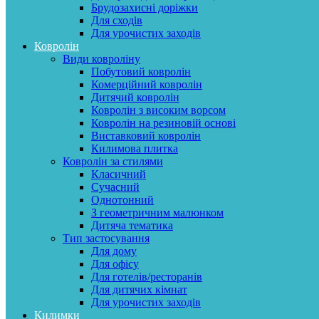
Брудозахисні доріжки
Для сходів
Для урочистих заходів
Ковролін
Види ковроліну
Побутовий ковролін
Комерційний ковролін
Дитячий ковролін
Ковролін з високим ворсом
Ковролін на резиновій основі
Виставковий ковролін
Килимова плитка
Ковролін за стилями
Класичний
Сучасний
Однотонний
З геометричним малюнком
Дитяча тематика
Тип застосування
Для дому
Для офісу
Для готелів/ресторанів
Для дитячих кімнат
Для урочистих заходів
Килимки