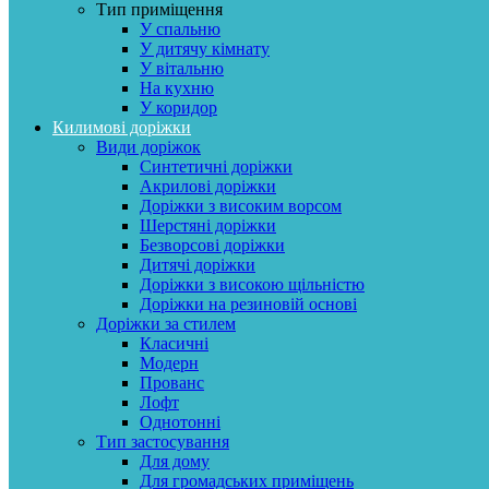
Тип приміщення
У спальню
У дитячу кімнату
У вітальню
На кухню
У коридор
Килимові доріжки
Види доріжок
Синтетичні доріжки
Акрилові доріжки
Доріжки з високим ворсом
Шерстяні доріжки
Безворсові доріжки
Дитячі доріжки
Доріжки з високою щільністю
Доріжки на резиновій основі
Доріжки за стилем
Класичні
Модерн
Прованс
Лофт
Однотонні
Тип застосування
Для дому
Для громадських приміщень