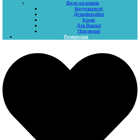
Види килимків
Брудозахисні
Дезінфекційні
Ігрові
Для Ванної
Придверні
Розпродаж
Меню