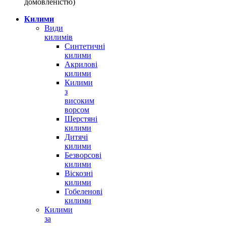
домовленістю)
Килими
Види
килимів
Синтетичні
килими
Акрилові
килими
Килими
з
високим
ворсом
Шерстяні
килими
Дитячі
килими
Безворсові
килими
Віскозні
килими
Гобеленові
килими
Килими
за