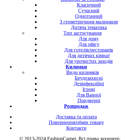
Класичний
Сучасний
Однотонний
З геометричним малюнком
Дитяча тематика
Тип застосування
Для дому
Для офісу
Для готелів/ресторанів
Для дитячих кімнат
Для урочистих заходів
Килимки
Види килимків
Брудозахисні
Дезінфекційні
Ігрові
Для Ванної
Придверні
Розпродаж
Доставка та оплата
Повернення/обмін товару
Контакти
© 2013-2024 FashionCarpet. Всі права захищені.