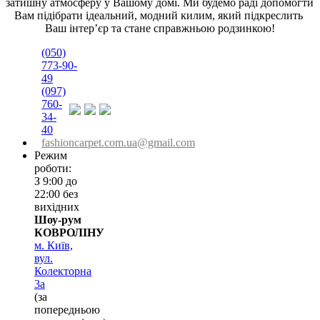
затишну атмосферу у Вашому домі. Ми будемо раді допомогти 
Вам підібрати ідеальний, модний килим, який підкреслить 
Ваш інтер’єр та стане справжньою родзинкою!
(050)
773-90-
49
(097)
760-
34-
40
fashioncarpet.com.ua@gmail.com
Режим
роботи:
З 9:00 до
22:00 без
вихідних
Шоу-рум
КОВРОЛІНУ
м. Київ,
вул.
Колекторна
3а
(за
попередньою