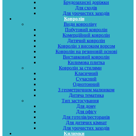
Брудозахисні доріжки
Для сходів
Для урочистих заходів
Ковролін
Види ковроліну
Побутовий ковролін
Комерційний ковролін
Дитячий ковролін
Ковролін з високим ворсом
Ковролін на резиновій основі
Виставковий ковролін
Килимова плитка
Ковролін за стилями
Класичний
Сучасний
Однотонний
З геометричним малюнком
Дитяча тематика
Тип застосування
Для дому
Для офісу
Для готелів/ресторанів
Для дитячих кімнат
Для урочистих заходів
Килимки