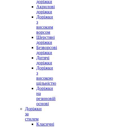
доріжки
Акрилові
доріжки
Доріжки
з
високим
ворсом
Шерстяні
доріжки
Безворсові
доріжки
Дитячі
доріжки
Доріжки
з
високою
щільністю
Доріжки
на
резиновій
основі
Доріжки
за
стилем
Класичні