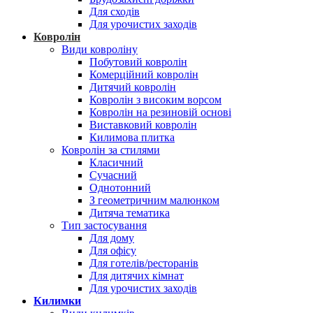
Для сходів
Для урочистих заходів
Ковролін
Види ковроліну
Побутовий ковролін
Комерційний ковролін
Дитячий ковролін
Ковролін з високим ворсом
Ковролін на резиновій основі
Виставковий ковролін
Килимова плитка
Ковролін за стилями
Класичний
Сучасний
Однотонний
З геометричним малюнком
Дитяча тематика
Тип застосування
Для дому
Для офісу
Для готелів/ресторанів
Для дитячих кімнат
Для урочистих заходів
Килимки