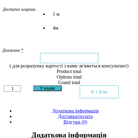
Доступні ширини
1 м
4м
Довжина
*
( для розрахунку вартості з вами зв'яжеться консультант)
Product total
Options total
Grand total
Ковролін
У кошик
В 1 Клік
Betap
Vienna
97
кількість
Додаткова інформація
Доставка/оплата
Відгуки (0)
Додаткова інформація