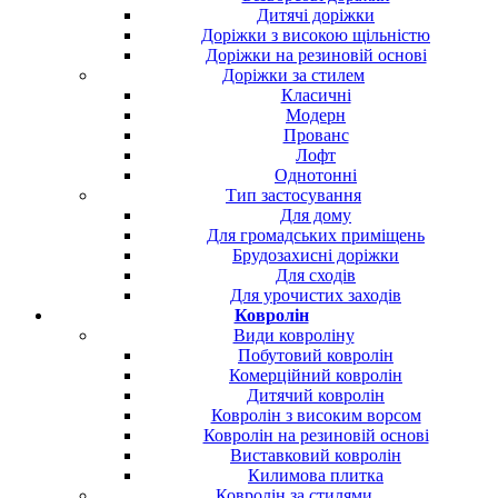
Дитячі доріжки
Доріжки з високою щільністю
Доріжки на резиновій основі
Доріжки за стилем
Класичні
Модерн
Прованс
Лофт
Однотонні
Тип застосування
Для дому
Для громадських приміщень
Брудозахисні доріжки
Для сходів
Для урочистих заходів
Ковролін
Види ковроліну
Побутовий ковролін
Комерційний ковролін
Дитячий ковролін
Ковролін з високим ворсом
Ковролін на резиновій основі
Виставковий ковролін
Килимова плитка
Ковролін за стилями