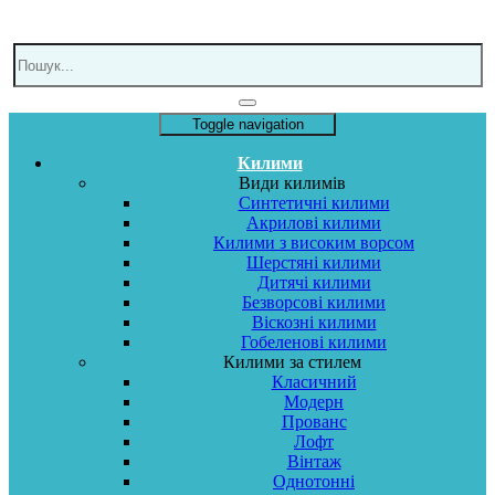
Toggle navigation
Килими
Види килимів
Синтетичні килими
Акрилові килими
Килими з високим ворсом
Шерстяні килими
Дитячі килими
Безворсові килими
Віскозні килими
Гобеленові килими
Килими за стилем
Класичний
Модерн
Прованс
Лофт
Вінтаж
Однотонні