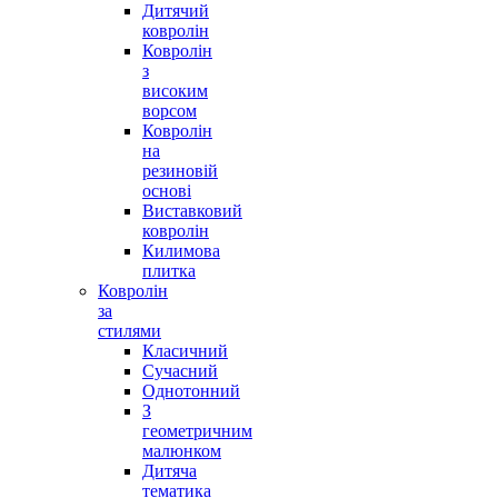
Дитячий
ковролін
Ковролін
з
високим
ворсом
Ковролін
на
резиновій
основі
Виставковий
ковролін
Килимова
плитка
Ковролін
за
стилями
Класичний
Сучасний
Однотонний
З
геометричним
малюнком
Дитяча
тематика