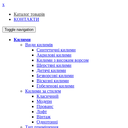
x
Каталог товарів
КОНТАКТИ
Toggle navigation
Килими
Види килимів
Синтетичні килими
Акрилові килими
Килими з високим ворсом
Шерстяні килими
Дитячі килими
Безворсові килими
Віскозні килими
Гобеленові килими
Килими за стилем
Класичний
Модерн
Прованс
Лофт
Вінтаж
Однотонні
Тип приміщення