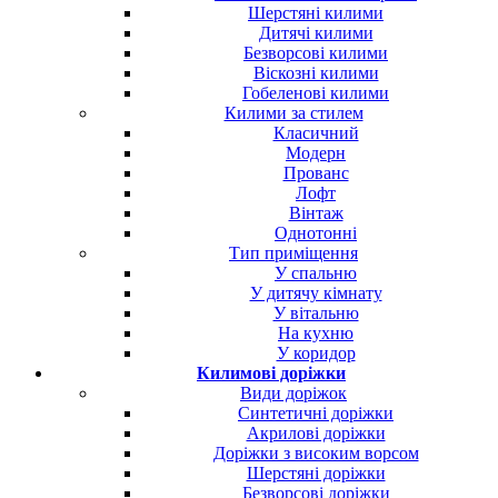
Шерстяні килими
Дитячі килими
Безворсові килими
Віскозні килими
Гобеленові килими
Килими за стилем
Класичний
Модерн
Прованс
Лофт
Вінтаж
Однотонні
Тип приміщення
У спальню
У дитячу кімнату
У вітальню
На кухню
У коридор
Килимові доріжки
Види доріжок
Синтетичні доріжки
Акрилові доріжки
Доріжки з високим ворсом
Шерстяні доріжки
Безворсові доріжки