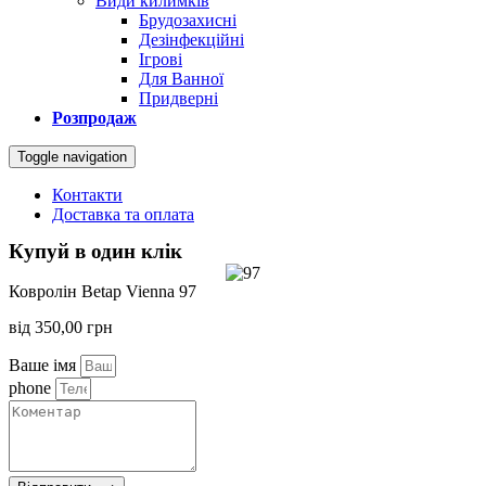
Види килимків
Брудозахисні
Дезінфекційні
Ігрові
Для Ванної
Придверні
Розпродаж
Toggle navigation
Контакти
Доставка та оплата
Купуй в один клік
Ковролін Betap Vienna 97
від
350,00
грн
Ваше імя
phone