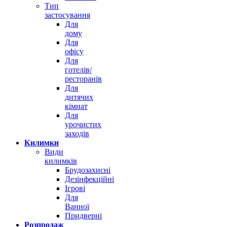
Тип
застосування
Для
дому
Для
офісу
Для
готелів/
ресторанів
Для
дитячих
кімнат
Для
урочистих
заходів
Килимки
Види
килимків
Брудозахисні
Дезінфекційні
Ігрові
Для
Ванної
Придверні
Розпродаж