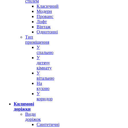
стилем
Класичний
Модерн
Прованс
Лофт
Вінтаж
Однотонні
Тип
приміщення
У
спальню
У
дитячу
кімнату
У
вітальню
На
кухню
У
коридор
Килимові
доріжки
Види
доріжок
Синтетичні