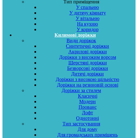
Тип приміщення
У спальню
У дитячу кімнату
У вітальню
На кухню
У коридор
Килимові доріжки
Види доріжок
Синтетичні доріжки
Акрилові доріжки
Доріжки з високим ворсом
Шерстяні доріжки
Безворсові доріжки
Дитячі доріжки
Доріжки з високою щільністю
Доріжки на резиновій основі
Доріжки за стилем
Класичні
Модерн
Прованс
Лофт
Однотонні
Тип застосування
Для дому
Для громадських приміщень