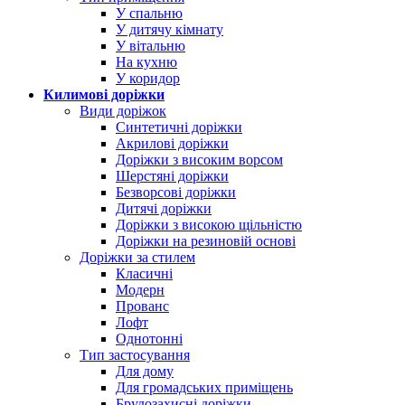
У спальню
У дитячу кімнату
У вітальню
На кухню
У коридор
Килимові доріжки
Види доріжок
Синтетичні доріжки
Акрилові доріжки
Доріжки з високим ворсом
Шерстяні доріжки
Безворсові доріжки
Дитячі доріжки
Доріжки з високою щільністю
Доріжки на резиновій основі
Доріжки за стилем
Класичні
Модерн
Прованс
Лофт
Однотонні
Тип застосування
Для дому
Для громадських приміщень
Брудозахисні доріжки