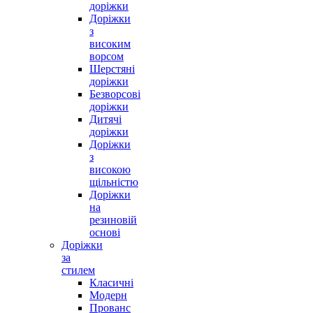
доріжки
Доріжки
з
високим
ворсом
Шерстяні
доріжки
Безворсові
доріжки
Дитячі
доріжки
Доріжки
з
високою
щільністю
Доріжки
на
резиновій
основі
Доріжки
за
стилем
Класичні
Модерн
Прованс