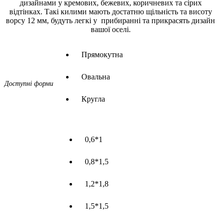
дизайнами у кремових, бежевих, коричневих та сірих
відтінках. Такі килими мають достатню щільність та висоту
ворсу 12 мм, будуть легкі у прибиранні та прикрасять дизайн
вашої оселі.
Прямокутна
Овальна
Доступні форми
Кругла
0,6*1
0,8*1,5
1,2*1,8
1,5*1,5