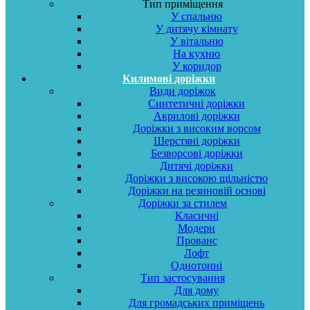
Тип приміщення
У спальню
У дитячу кімнату
У вітальню
На кухню
У коридор
Килимові доріжки
Види доріжок
Синтетичні доріжки
Акрилові доріжки
Доріжки з високим ворсом
Шерстяні доріжки
Безворсові доріжки
Дитячі доріжки
Доріжки з високою щільністю
Доріжки на резиновій основі
Доріжки за стилем
Класичні
Модерн
Прованс
Лофт
Однотонні
Тип застосування
Для дому
Для громадських приміщень