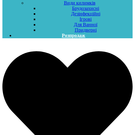
Види килимків
Брудозахисні
Дезінфекційні
Ігрові
Для Ванної
Придверні
Розпродаж
Меню