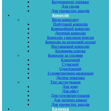
Брудозахисні доріжки
Для сходів
Для урочистих заходів
Ковролін
Види ковроліну
Побутовий ковролін
Комерційний ковролін
Дитячий ковролін
Ковролін з високим ворсом
Ковролін на резиновій основі
Виставковий ковролін
Килимова плитка
Ковролін за стилями
Класичний
Сучасний
Однотонний
З геометричним малюнком
Дитяча тематика
Тип застосування
Для дому
Для офісу
Для готелів/ресторанів
Для дитячих кімнат
Для урочистих заходів
Килимки