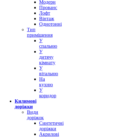
Модерн
Прованс
Лофт
Вінтаж
Однотонні
Тип
приміщення
У
спальню
У
дитячу
кімнату
У
вітальню
На
кухню
У
коридор
Килимові
доріжки
Види
доріжок
Синтетичні
доріжки
Акрилові