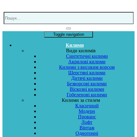
Toggle navigation
Килими
Види килимів
Синтетичні килими
Акрилові килими
Килими з високим ворсом
Шерстяні килими
Дитячі килими
Безворсові килими
Віскозні килими
Гобеленові килими
Килими за стилем
Класичний
Модерн
Прованс
Лофт
Вінтаж
Однотонні