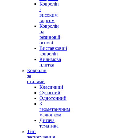
Ковролін
з
високим
ворсом
Ковролін
на
резиновій
основі
Виставковий
ковролін
Килимова
плитка
Ковролін
за
стилями
Класичний
Сучасний
Однотонний
З
геометричним
малюнком
Дитяча
тематика
Тип
застосування