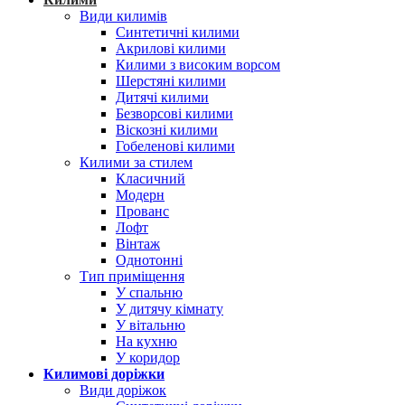
Види килимів
Синтетичні килими
Акрилові килими
Килими з високим ворсом
Шерстяні килими
Дитячі килими
Безворсові килими
Віскозні килими
Гобеленові килими
Килими за стилем
Класичний
Модерн
Прованс
Лофт
Вінтаж
Однотонні
Тип приміщення
У спальню
У дитячу кімнату
У вітальню
На кухню
У коридор
Килимові доріжки
Види доріжок