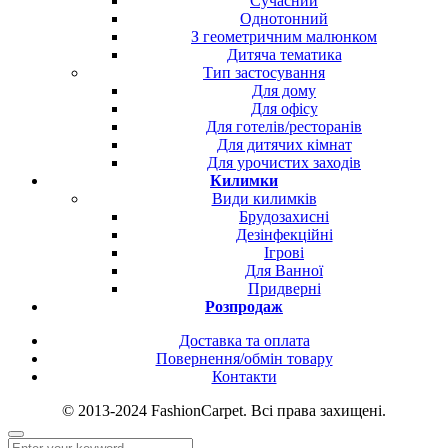
Сучасний
Однотонний
З геометричним малюнком
Дитяча тематика
Тип застосування
Для дому
Для офісу
Для готелів/ресторанів
Для дитячих кімнат
Для урочистих заходів
Килимки
Види килимків
Брудозахисні
Дезінфекційні
Ігрові
Для Ванної
Придверні
Розпродаж
Доставка та оплата
Повернення/обмін товару
Контакти
© 2013-2024 FashionCarpet. Всі права захищені.