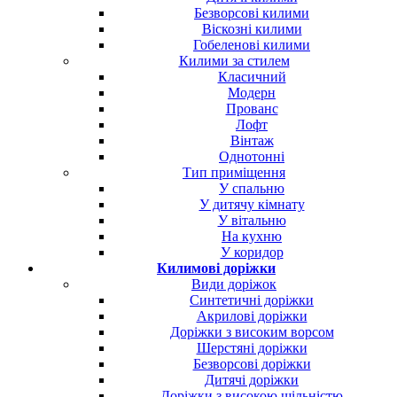
Безворсові килими
Віскозні килими
Гобеленові килими
Килими за стилем
Класичний
Модерн
Прованс
Лофт
Вінтаж
Однотонні
Тип приміщення
У спальню
У дитячу кімнату
У вітальню
На кухню
У коридор
Килимові доріжки
Види доріжок
Синтетичні доріжки
Акрилові доріжки
Доріжки з високим ворсом
Шерстяні доріжки
Безворсові доріжки
Дитячі доріжки
Доріжки з високою щільністю