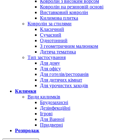
Ковролін з високим ворсом
Ковролін на резиновій основі
Виставковий ковролін
Килимова плитка
Ковролін за стилями
Класичний
Сучасний
Однотонний
З геометричним малюнком
Дитяча тематика
Тип застосування
Для дому
Для офісу
Для готелів/ресторанів
Для дитячих кімнат
Для урочистих заходів
Килимки
Види килимків
Брудозахисні
Дезінфекційні
Ігрові
Для Ванної
Придверні
Розпродаж