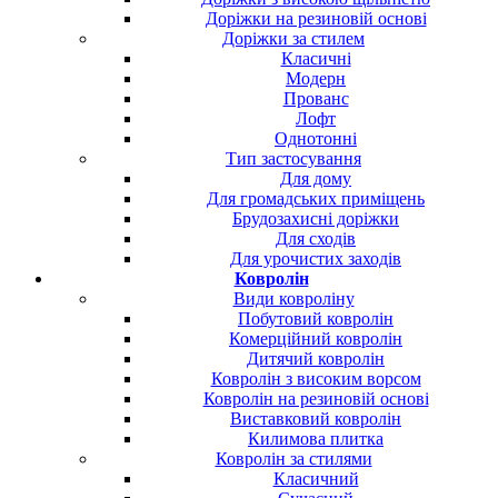
Доріжки на резиновій основі
Доріжки за стилем
Класичні
Модерн
Прованс
Лофт
Однотонні
Тип застосування
Для дому
Для громадських приміщень
Брудозахисні доріжки
Для сходів
Для урочистих заходів
Ковролін
Види ковроліну
Побутовий ковролін
Комерційний ковролін
Дитячий ковролін
Ковролін з високим ворсом
Ковролін на резиновій основі
Виставковий ковролін
Килимова плитка
Ковролін за стилями
Класичний