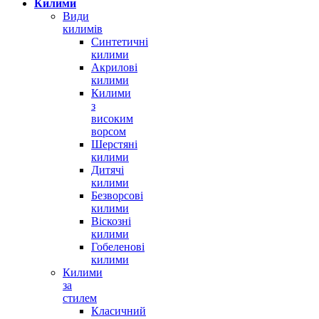
Килими
Види
килимів
Синтетичні
килими
Акрилові
килими
Килими
з
високим
ворсом
Шерстяні
килими
Дитячі
килими
Безворсові
килими
Віскозні
килими
Гобеленові
килими
Килими
за
стилем
Класичний