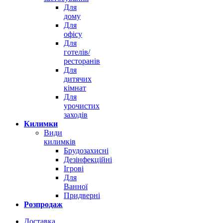
Для
дому
Для
офісу
Для
готелів/
ресторанів
Для
дитячих
кімнат
Для
урочистих
заходів
Килимки
Види
килимків
Брудозахисні
Дезінфекційні
Ігрові
Для
Ванної
Придверні
Розпродаж
Доставка