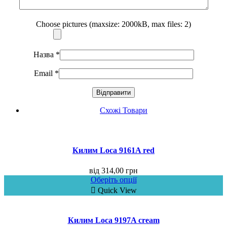
Choose pictures (maxsize: 2000kB, max files: 2)
Назва
*
Email
*
Схожі Товари
Килим Loca 9161A red
від
314,00
грн
Оберіть опції
Quick View
Килим Loca 9197A cream