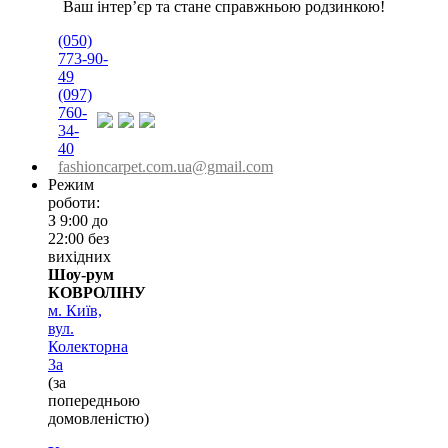
Ваш інтер’єр та стане справжньою родзинкою!
(050)
773-90-
49
(097)
760-
34-
40
fashioncarpet.com.ua@gmail.com
Режим
роботи:
З 9:00 до
22:00 без
вихідних
Шоу-рум
КОВРОЛІНУ
м. Київ,
вул.
Колекторна
3а
(за
попередньою
домовленістю)