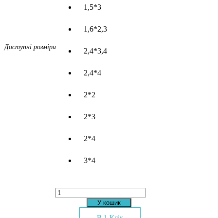
1,5*3
1,6*2,3
Доступні розміри
2,4*3,4
2,4*4
2*2
2*3
2*4
3*4
Килим
Tempo
У кошик
117AA
lilac
В 1 Клік