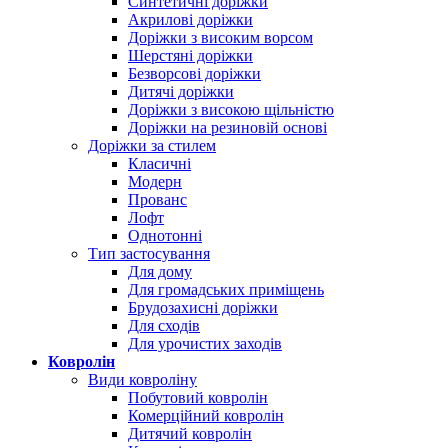
Синтетичні доріжки
Акрилові доріжки
Доріжки з високим ворсом
Шерстяні доріжки
Безворсові доріжки
Дитячі доріжки
Доріжки з високою щільністю
Доріжки на резиновій основі
Доріжки за стилем
Класичні
Модерн
Прованс
Лофт
Однотонні
Тип застосування
Для дому
Для громадських приміщень
Брудозахисні доріжки
Для сходів
Для урочистих заходів
Ковролін
Види ковроліну
Побутовий ковролін
Комерційний ковролін
Дитячий ковролін