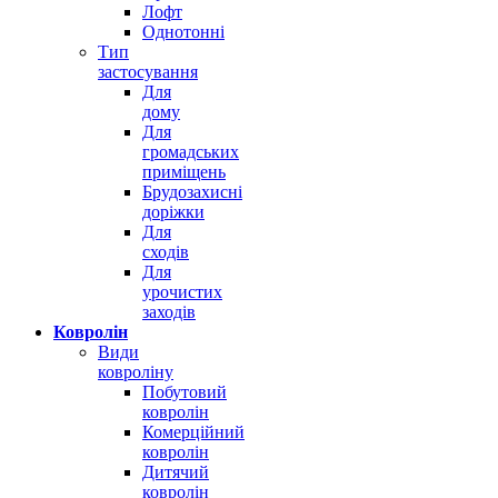
Лофт
Однотонні
Тип
застосування
Для
дому
Для
громадських
приміщень
Брудозахисні
доріжки
Для
сходів
Для
урочистих
заходів
Ковролін
Види
ковроліну
Побутовий
ковролін
Комерційний
ковролін
Дитячий
ковролін