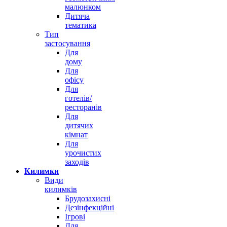
малюнком
Дитяча
тематика
Тип
застосування
Для
дому
Для
офісу
Для
готелів/
ресторанів
Для
дитячих
кімнат
Для
урочистих
заходів
Килимки
Види
килимків
Брудозахисні
Дезінфекційні
Ігрові
Для