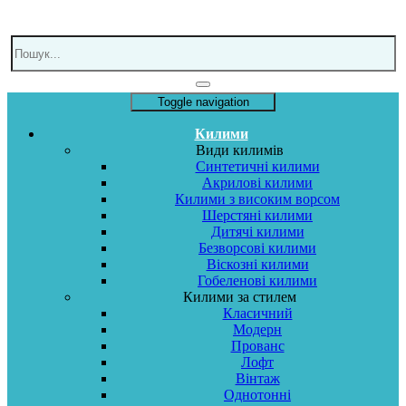
Toggle navigation
Килими
Види килимів
Синтетичні килими
Акрилові килими
Килими з високим ворсом
Шерстяні килими
Дитячі килими
Безворсові килими
Віскозні килими
Гобеленові килими
Килими за стилем
Класичний
Модерн
Прованс
Лофт
Вінтаж
Однотонні