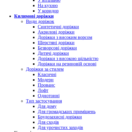
У вітальню
На кухню
У коридор
Килимові доріжки
Види доріжок
Синтетичні доріжки
Акрилові доріжки
Доріжки з високим ворсом
Шерстяні доріжки
Безворсові доріжки
Дитячі доріжки
Доріжки з високою щільністю
Доріжки на резиновій основі
Доріжки за стилем
Класичні
Модерн
Прованс
Лофт
Однотонні
Тип застосування
Для дому
Для громадських приміщень
Брудозахисні доріжки
Для сходів
Для урочистих заходів