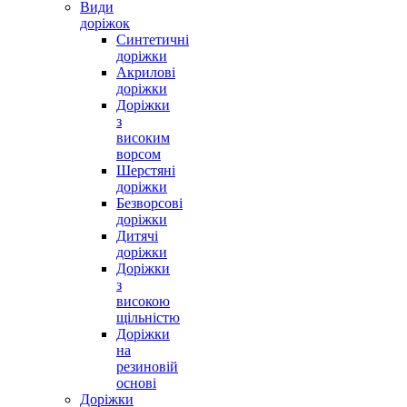
Види
доріжок
Синтетичні
доріжки
Акрилові
доріжки
Доріжки
з
високим
ворсом
Шерстяні
доріжки
Безворсові
доріжки
Дитячі
доріжки
Доріжки
з
високою
щільністю
Доріжки
на
резиновій
основі
Доріжки