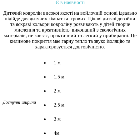
Є в наявності
Дитячий ковролін високої якості на войлочній основі ідеально
підійде для дитячих кімнат та ігрових. Цікаві дитячі дизайни
та яскраві кольори ковроліну розвивають у дітей творче
мислення та креативність, виконаний з екологічних
матеріалів, не ковзає, практичний та легкий у прибиранні. Це
килимове покриття має гарну тепло та звуко ізоляцію та
характеризується довговічністю.
1 м
1,5 м
2 м
Доступні ширини
2,5 м
3 м
4м