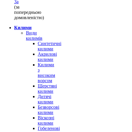
3а
(за
попередньою
домовленістю)
Килими
Види
килимів
Синтетичні
килими
Акрилові
килими
Килими
з
високим
ворсом
Шерстяні
килими
Дитячі
килими
Безворсові
килими
Віскозні
килими
Гобеленові