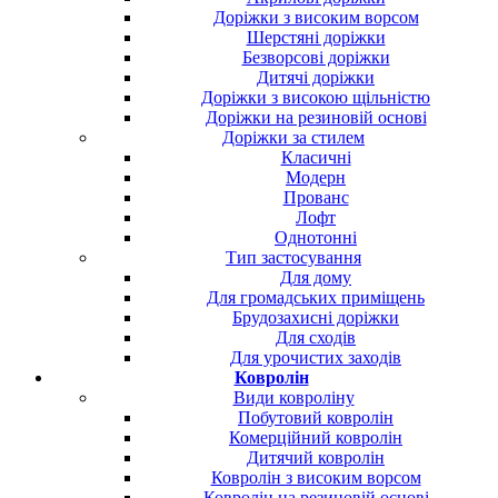
Доріжки з високим ворсом
Шерстяні доріжки
Безворсові доріжки
Дитячі доріжки
Доріжки з високою щільністю
Доріжки на резиновій основі
Доріжки за стилем
Класичні
Модерн
Прованс
Лофт
Однотонні
Тип застосування
Для дому
Для громадських приміщень
Брудозахисні доріжки
Для сходів
Для урочистих заходів
Ковролін
Види ковроліну
Побутовий ковролін
Комерційний ковролін
Дитячий ковролін
Ковролін з високим ворсом
Ковролін на резиновій основі