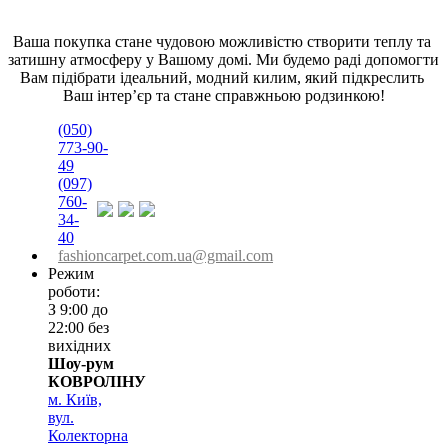
Ваша покупка стане чудовою можливістю створити теплу та 
затишну атмосферу у Вашому домі. Ми будемо раді допомогти 
Вам підібрати ідеальний, модний килим, який підкреслить 
Ваш інтер’єр та стане справжньою родзинкою!
(050)
773-90-
49
(097)
760-
34-
40
fashioncarpet.com.ua@gmail.com
Режим
роботи:
З 9:00 до
22:00 без
вихідних
Шоу-рум
КОВРОЛІНУ
м. Київ,
вул.
Колекторна