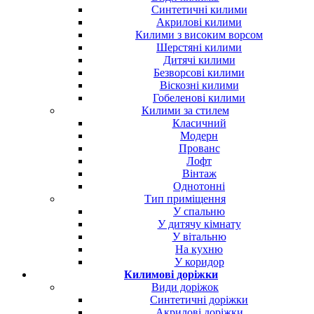
Синтетичні килими
Акрилові килими
Килими з високим ворсом
Шерстяні килими
Дитячі килими
Безворсові килими
Віскозні килими
Гобеленові килими
Килими за стилем
Класичний
Модерн
Прованс
Лофт
Вінтаж
Однотонні
Тип приміщення
У спальню
У дитячу кімнату
У вітальню
На кухню
У коридор
Килимові доріжки
Види доріжок
Синтетичні доріжки
Акрилові доріжки