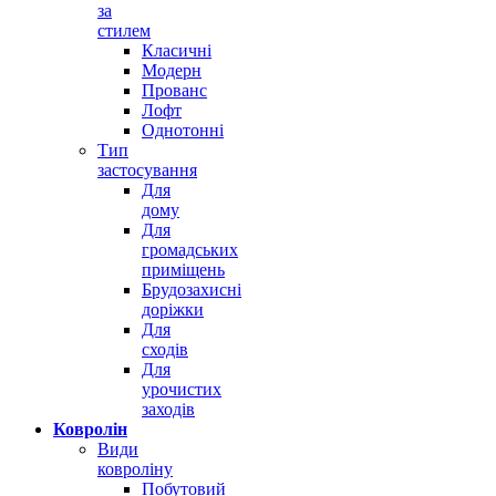
за
стилем
Класичні
Модерн
Прованс
Лофт
Однотонні
Тип
застосування
Для
дому
Для
громадських
приміщень
Брудозахисні
доріжки
Для
сходів
Для
урочистих
заходів
Ковролін
Види
ковроліну
Побутовий