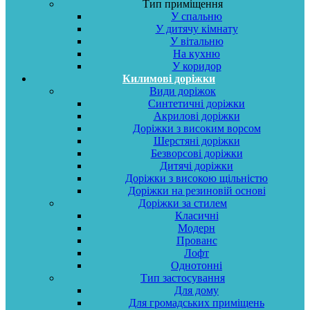
Тип приміщення
У спальню
У дитячу кімнату
У вітальню
На кухню
У коридор
Килимові доріжки
Види доріжок
Синтетичні доріжки
Акрилові доріжки
Доріжки з високим ворсом
Шерстяні доріжки
Безворсові доріжки
Дитячі доріжки
Доріжки з високою щільністю
Доріжки на резиновій основі
Доріжки за стилем
Класичні
Модерн
Прованс
Лофт
Однотонні
Тип застосування
Для дому
Для громадських приміщень