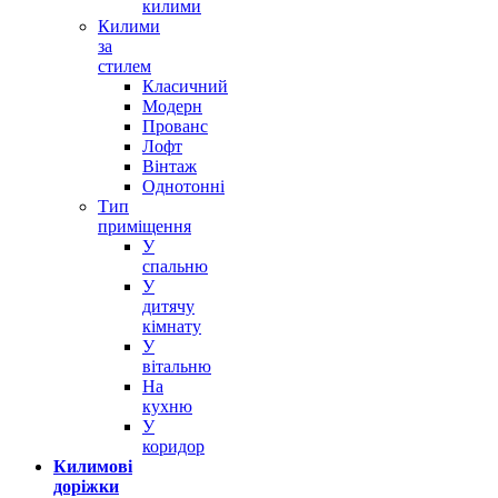
килими
Килими
за
стилем
Класичний
Модерн
Прованс
Лофт
Вінтаж
Однотонні
Тип
приміщення
У
спальню
У
дитячу
кімнату
У
вітальню
На
кухню
У
коридор
Килимові
доріжки