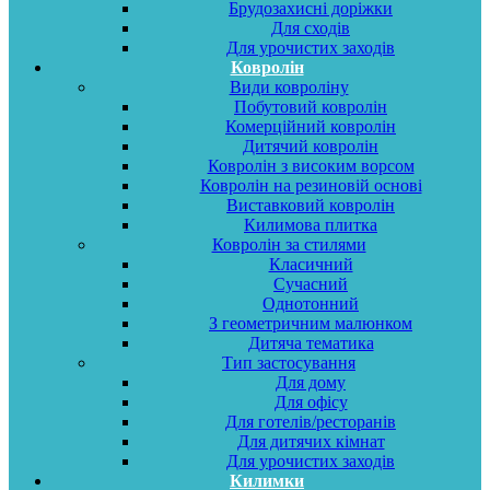
Брудозахисні доріжки
Для сходів
Для урочистих заходів
Ковролін
Види ковроліну
Побутовий ковролін
Комерційний ковролін
Дитячий ковролін
Ковролін з високим ворсом
Ковролін на резиновій основі
Виставковий ковролін
Килимова плитка
Ковролін за стилями
Класичний
Сучасний
Однотонний
З геометричним малюнком
Дитяча тематика
Тип застосування
Для дому
Для офісу
Для готелів/ресторанів
Для дитячих кімнат
Для урочистих заходів
Килимки