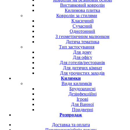
Виставковий ковролін
Килимова плитка
Ковролін за стилями
Класичний
Сучасний
Однотонний
З геометричним малюнком
Дитяча тематика
Тип застосування
Для дому
Для офісу
Для готелів/ресторанів
Для дитячих кімнат
Для урочистих заходів
Килимки
Види килимків
Брудозахисні
Дезінфекційні
Ігрові
Для Ванної
Придверні
Розпродаж
Доставка та оплата
Повернення/обмін товару