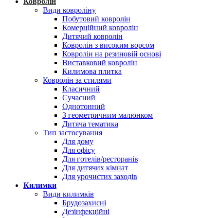
Ковролін
Види ковроліну
Побутовий ковролін
Комерційний ковролін
Дитячий ковролін
Ковролін з високим ворсом
Ковролін на резиновій основі
Виставковий ковролін
Килимова плитка
Ковролін за стилями
Класичний
Сучасний
Однотонний
З геометричним малюнком
Дитяча тематика
Тип застосування
Для дому
Для офісу
Для готелів/ресторанів
Для дитячих кімнат
Для урочистих заходів
Килимки
Види килимків
Брудозахисні
Дезінфекційні