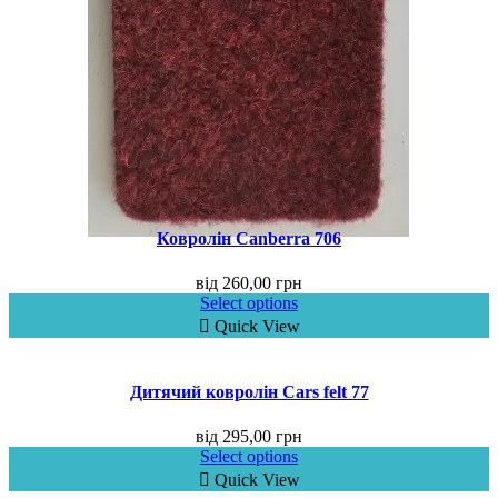
Ковролін Canberra 706
від
260,00
грн
Select options
Quick View
Дитячий ковролін Cars felt 77
від
295,00
грн
Select options
Quick View