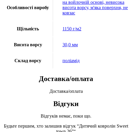
на войлочній основі, невисока
Особливості виробу
висота ворсу, м'яка поверхня, не
ковзає
Щільність
1150 г/м2
Висота ворсу
30,0 мм
Склад ворсу
поліамід
Доставка/оплата
Доставка/оплата
Відгуки
Відгуків немає, поки що.
Будьте першим, хто залишив відгук “Дитячий ковролін Sweet
town 26”“