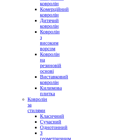
ковролін
Комерційний
ковролін
Дитячий
ковролін
Ковролін
з
високим
ворсом
Ковролін
на
резиновій
основі
Виставковий
ковролін
Килимова
плитка
Ковролін
за
стилями
Класичний
Сучасний
Однотонний
З
геометричним