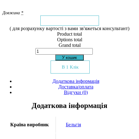
Довжина
*
( для розрахунку вартості з вами зв'яжеться консультант)
Product total
Options total
Grand total
Дитячий
ковролін
У кошик
Sweet
town
В 1 Клік
26
кількість
Додаткова інформація
Доставка/оплата
Відгуки (0)
Додаткова інформація
Країна виробник
Бельгія