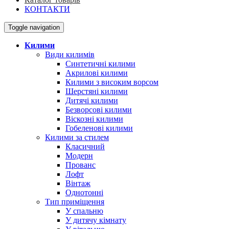
КОНТАКТИ
Toggle navigation
Килими
Види килимів
Синтетичні килими
Акрилові килими
Килими з високим ворсом
Шерстяні килими
Дитячі килими
Безворсові килими
Віскозні килими
Гобеленові килими
Килими за стилем
Класичний
Модерн
Прованс
Лофт
Вінтаж
Однотонні
Тип приміщення
У спальню
У дитячу кімнату