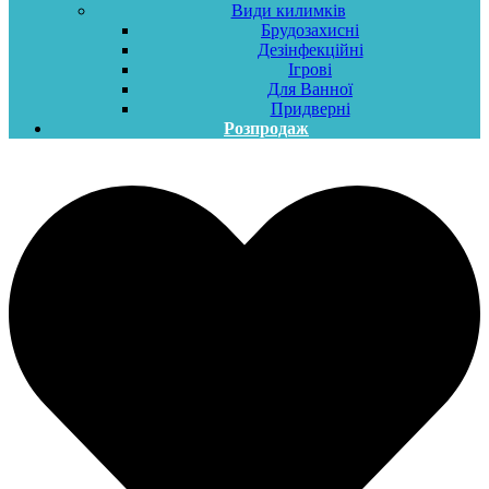
Види килимків
Брудозахисні
Дезінфекційні
Ігрові
Для Ванної
Придверні
Розпродаж
Меню