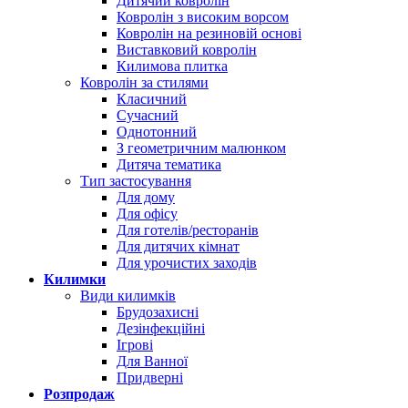
Дитячий ковролін
Ковролін з високим ворсом
Ковролін на резиновій основі
Виставковий ковролін
Килимова плитка
Ковролін за стилями
Класичний
Сучасний
Однотонний
З геометричним малюнком
Дитяча тематика
Тип застосування
Для дому
Для офісу
Для готелів/ресторанів
Для дитячих кімнат
Для урочистих заходів
Килимки
Види килимків
Брудозахисні
Дезінфекційні
Ігрові
Для Ванної
Придверні
Розпродаж