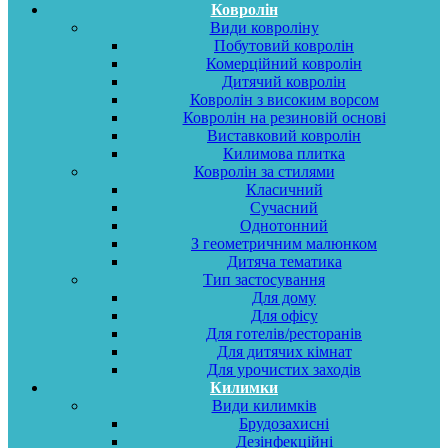
Ковролін
Види ковроліну
Побутовий ковролін
Комерційний ковролін
Дитячий ковролін
Ковролін з високим ворсом
Ковролін на резиновій основі
Виставковий ковролін
Килимова плитка
Ковролін за стилями
Класичний
Сучасний
Однотонний
З геометричним малюнком
Дитяча тематика
Тип застосування
Для дому
Для офісу
Для готелів/ресторанів
Для дитячих кімнат
Для урочистих заходів
Килимки
Види килимків
Брудозахисні
Дезінфекційні