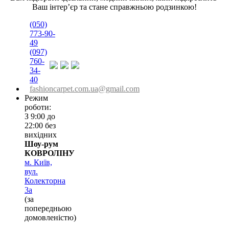
Ваш інтер’єр та стане справжньою родзинкою!
(050)
773-90-
49
(097)
760-
34-
40
fashioncarpet.com.ua@gmail.com
Режим
роботи:
З 9:00 до
22:00 без
вихідних
Шоу-рум
КОВРОЛІНУ
м. Київ,
вул.
Колекторна
3а
(за
попередньою
домовленістю)