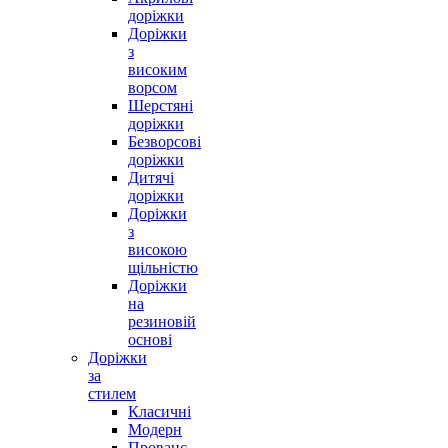
доріжки
Доріжки
з
високим
ворсом
Шерстяні
доріжки
Безворсові
доріжки
Дитячі
доріжки
Доріжки
з
високою
щільністю
Доріжки
на
резиновій
основі
Доріжки
за
стилем
Класичні
Модерн
Прованс