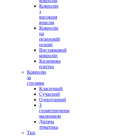
ковролін
Ковролін
з
високим
ворсом
Ковролін
на
резиновій
основі
Виставковий
ковролін
Килимова
плитка
Ковролін
за
стилями
Класичний
Сучасний
Однотонний
З
геометричним
малюнком
Дитяча
тематика
Тип