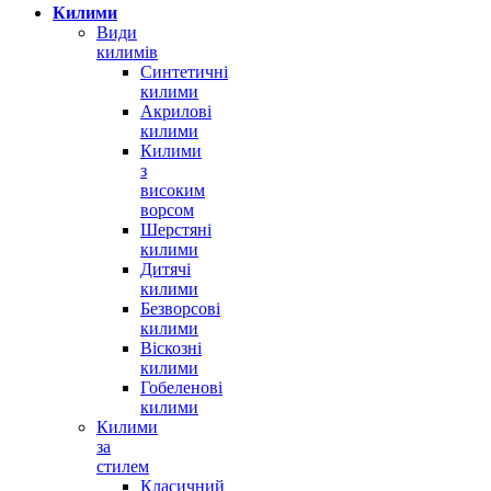
Килими
Види
килимів
Синтетичні
килими
Акрилові
килими
Килими
з
високим
ворсом
Шерстяні
килими
Дитячі
килими
Безворсові
килими
Віскозні
килими
Гобеленові
килими
Килими
за
стилем
Класичний