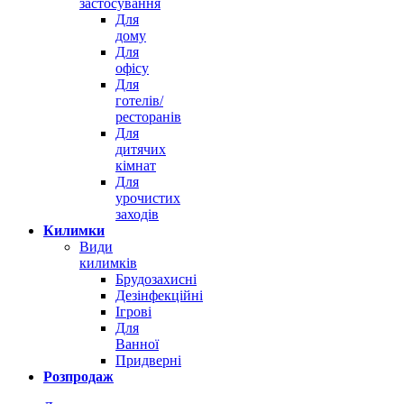
застосування
Для
дому
Для
офісу
Для
готелів/
ресторанів
Для
дитячих
кімнат
Для
урочистих
заходів
Килимки
Види
килимків
Брудозахисні
Дезінфекційні
Ігрові
Для
Ванної
Придверні
Розпродаж