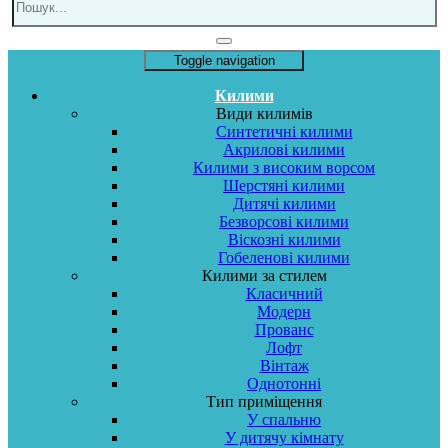
Toggle navigation
Килими
Види килимів
Синтетичні килими
Акрилові килими
Килими з високим ворсом
Шерстяні килими
Дитячі килими
Безворсові килими
Віскозні килими
Гобеленові килими
Килими за стилем
Класичний
Модерн
Прованс
Лофт
Вінтаж
Однотонні
Тип приміщення
У спальню
У дитячу кімнату