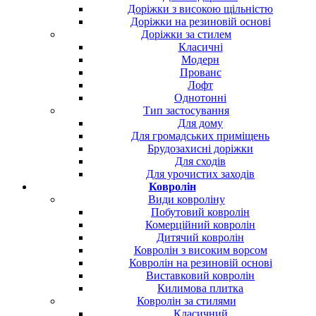
Доріжки з високою щільністю
Доріжки на резиновій основі
Доріжки за стилем
Класичні
Модерн
Прованс
Лофт
Однотонні
Тип застосування
Для дому
Для громадських приміщень
Брудозахисні доріжки
Для сходів
Для урочистих заходів
Ковролін
Види ковроліну
Побутовий ковролін
Комерційний ковролін
Дитячий ковролін
Ковролін з високим ворсом
Ковролін на резиновій основі
Виставковий ковролін
Килимова плитка
Ковролін за стилями
Класичний