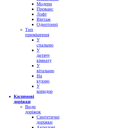
Модерн
Прованс
Лофт
Вінтаж
Однотонні
Тип
приміщення
У
спальню
У
дитячу
кімнату
У
вітальню
На
кухню
У
коридор
Килимові
доріжки
Види
доріжок
Синтетичні
доріжки
Акрилові