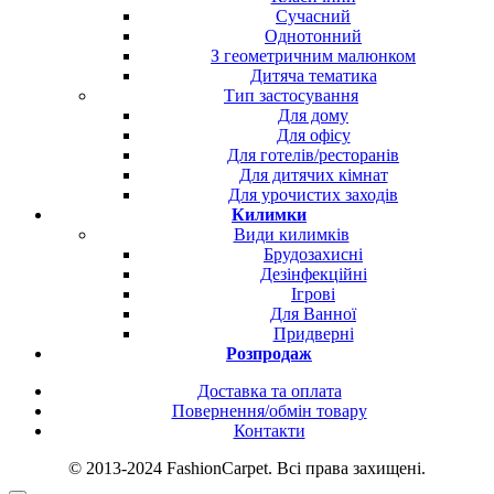
Сучасний
Однотонний
З геометричним малюнком
Дитяча тематика
Тип застосування
Для дому
Для офісу
Для готелів/ресторанів
Для дитячих кімнат
Для урочистих заходів
Килимки
Види килимків
Брудозахисні
Дезінфекційні
Ігрові
Для Ванної
Придверні
Розпродаж
Доставка та оплата
Повернення/обмін товару
Контакти
© 2013-2024 FashionCarpet. Всі права захищені.