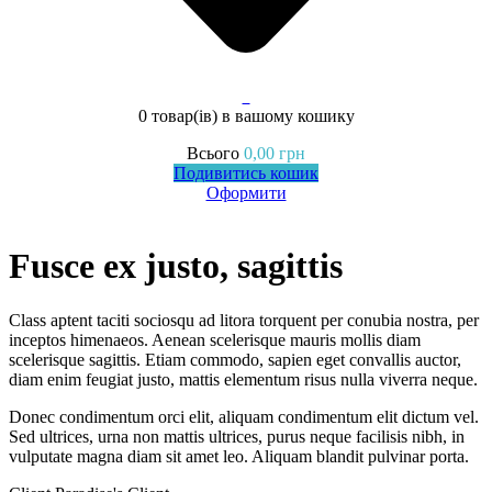
0
0 товар(ів)
в вашому кошику
Всього
0,00
грн
Подивитись кошик
Оформити
Fusce ex justo, sagittis
Class aptent taciti sociosqu ad litora torquent per conubia nostra, per
inceptos himenaeos. Aenean scelerisque mauris mollis diam
scelerisque sagittis. Etiam commodo, sapien eget convallis auctor,
diam enim feugiat justo, mattis elementum risus nulla viverra neque.
Donec condimentum orci elit, aliquam condimentum elit dictum vel.
Sed ultrices, urna non mattis ultrices, purus neque facilisis nibh, in
vulputate magna diam sit amet leo. Aliquam blandit pulvinar porta.