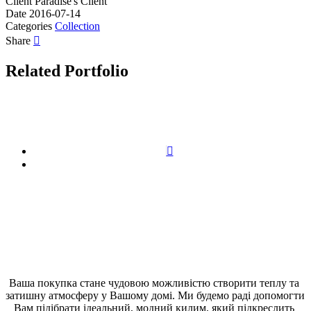
Client
Paradise's Client
Date
2016-07-14
Categories
Collection
Share
Related Portfolio
Ваша покупка стане чудовою можливістю створити теплу та 
затишну атмосферу у Вашому домі. Ми будемо раді допомогти 
Вам підібрати ідеальний, модний килим, який підкреслить 