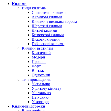
Килими
Види килимів
Синтетичні килими
Акрилові килими
Килими з високим ворсом
Шерстяні килими
Дитячі килими
Безворсові килими
Віскозні килими
Гобеленові килими
Килими за стилем
Класичний
Модерн
Прованс
Лофт
Вінтаж
Однотонні
Тип приміщення
У спальню
У дитячу кімнату
У вітальню
На кухню
У коридор
Килимові доріжки
Види доріжок