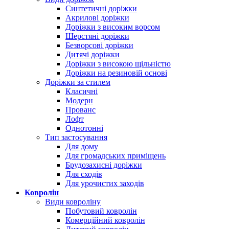
Синтетичні доріжки
Акрилові доріжки
Доріжки з високим ворсом
Шерстяні доріжки
Безворсові доріжки
Дитячі доріжки
Доріжки з високою щільністю
Доріжки на резиновій основі
Доріжки за стилем
Класичні
Модерн
Прованс
Лофт
Однотонні
Тип застосування
Для дому
Для громадських приміщень
Брудозахисні доріжки
Для сходів
Для урочистих заходів
Ковролін
Види ковроліну
Побутовий ковролін
Комерційний ковролін