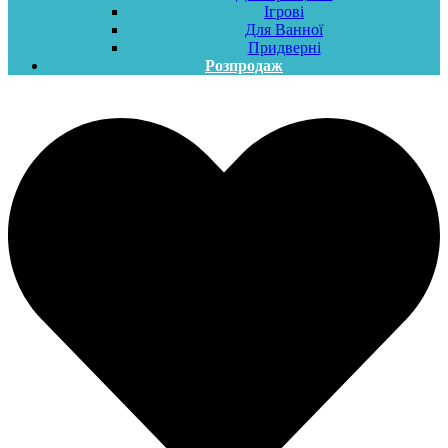
Ігрові
Для Ванної
Придверні
Розпродаж
Меню