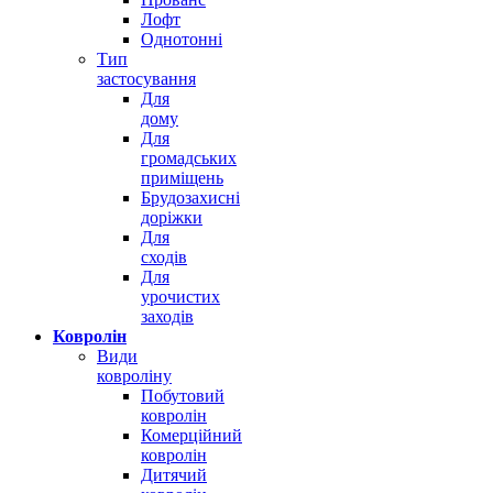
Лофт
Однотонні
Тип
застосування
Для
дому
Для
громадських
приміщень
Брудозахисні
доріжки
Для
сходів
Для
урочистих
заходів
Ковролін
Види
ковроліну
Побутовий
ковролін
Комерційний
ковролін
Дитячий