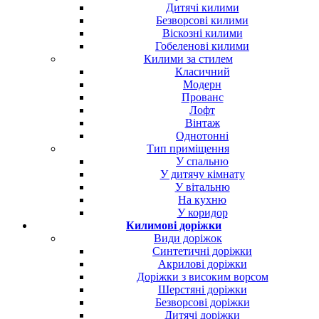
Дитячі килими
Безворсові килими
Віскозні килими
Гобеленові килими
Килими за стилем
Класичний
Модерн
Прованс
Лофт
Вінтаж
Однотонні
Тип приміщення
У спальню
У дитячу кімнату
У вітальню
На кухню
У коридор
Килимові доріжки
Види доріжок
Синтетичні доріжки
Акрилові доріжки
Доріжки з високим ворсом
Шерстяні доріжки
Безворсові доріжки
Дитячі доріжки