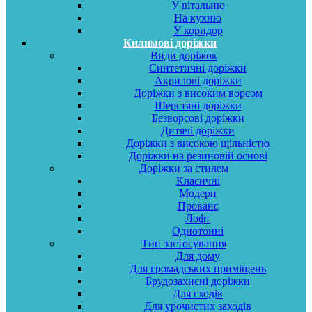
У вітальню
На кухню
У коридор
Килимові доріжки
Види доріжок
Синтетичні доріжки
Акрилові доріжки
Доріжки з високим ворсом
Шерстяні доріжки
Безворсові доріжки
Дитячі доріжки
Доріжки з високою щільністю
Доріжки на резиновій основі
Доріжки за стилем
Класичні
Модерн
Прованс
Лофт
Однотонні
Тип застосування
Для дому
Для громадських приміщень
Брудозахисні доріжки
Для сходів
Для урочистих заходів