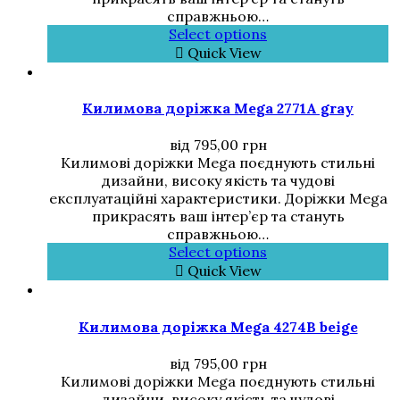
справжньою…
Select options
Quick View
Килимова доріжка Mega 2771A gray
від
795,00
грн
Килимові доріжки Mega поєднують стильні
дизайни, високу якість та чудові
експлуатаційні характеристики. Доріжки Mega
прикрасять ваш інтер’єр та стануть
справжньою…
Select options
Quick View
Килимова доріжка Mega 4274B beige
від
795,00
грн
Килимові доріжки Mega поєднують стильні
дизайни, високу якість та чудові