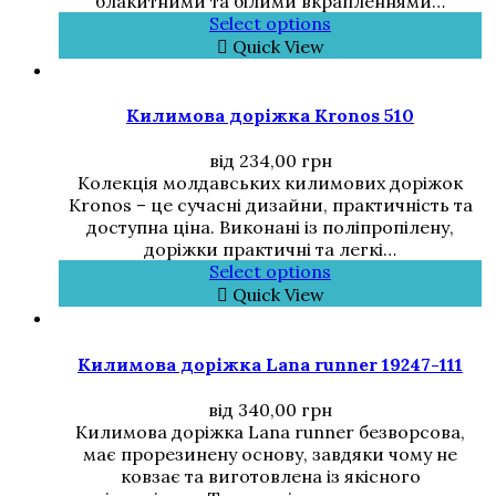
блакитними та білими вкрапленнями…
Select options
Quick View
Килимова доріжка Kronos 510
від
234,00
грн
Колекція молдавських килимових доріжок
Kronos – це сучасні дизайни, практичність та
доступна ціна. Виконані із поліпропілену,
доріжки практичні та легкі…
Select options
Quick View
Килимова доріжка Lana runner 19247-111
від
340,00
грн
Килимова доріжка Lana runner безворсова,
має прорезинену основу, завдяки чому не
ковзає та виготовлена із якісного