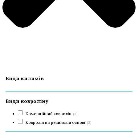
Види килимів
Види ковроліну
Комерційний ковролін
(3)
Ковролін на резиновій основі
(3)