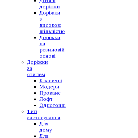
Дитячі
доріжки
Доріжки
з
високою
щільністю
Доріжки
на
резиновій
основі
Доріжки
за
стилем
Класичні
Модерн
Прованс
Лофт
Однотонні
Тип
застосування
Для
дому
Для