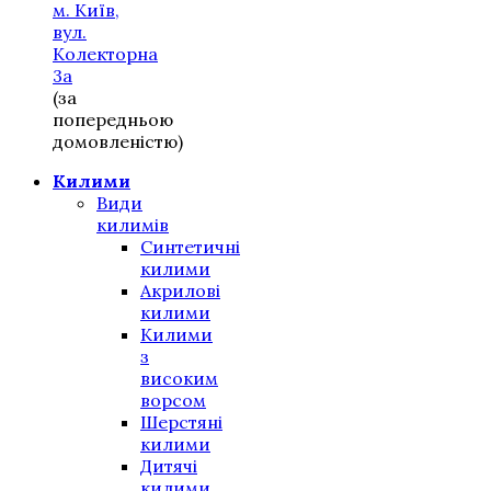
м. Київ,
вул.
Колекторна
3а
(за
попередньою
домовленістю)
Килими
Види
килимів
Синтетичні
килими
Акрилові
килими
Килими
з
високим
ворсом
Шерстяні
килими
Дитячі
килими