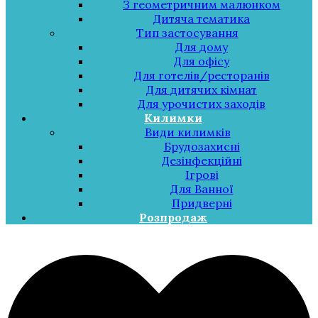
З геометричним малюнком
Дитяча тематика
Тип застосування
Для дому
Для офісу
Для готелів/ресторанів
Для дитячих кімнат
Для урочистих заходів
Килимки
Види килимків
Брудозахисні
Дезінфекційні
Ігрові
Для Ванної
Придверні
Розпродаж
Меню