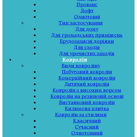
Прованс
Лофт
Однотонні
Тип застосування
Для дому
Для громадських приміщень
Брудозахисні доріжки
Для сходів
Для урочистих заходів
Ковролін
Види ковроліну
Побутовий ковролін
Комерційний ковролін
Дитячий ковролін
Ковролін з високим ворсом
Ковролін на резиновій основі
Виставковий ковролін
Килимова плитка
Ковролін за стилями
Класичний
Сучасний
Однотонний