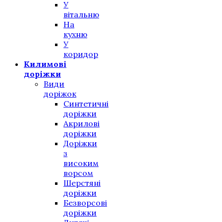
У
вітальню
На
кухню
У
коридор
Килимові
доріжки
Види
доріжок
Синтетичні
доріжки
Акрилові
доріжки
Доріжки
з
високим
ворсом
Шерстяні
доріжки
Безворсові
доріжки