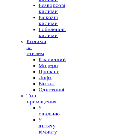
Безворсові
килими
Віскозні
килими
Гобеленові
килими
Килими
за
стилем
Класичний
Модерн
Прованс
Лофт
Вінтаж
Однотонні
Тип
приміщення
У
спальню
У
дитячу
кімнату