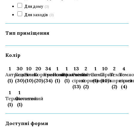
Для дому
(3)
Для заходів
(3)
Тип приміщення
Колір
1
30
10
20
34
1
1
13
2
1
10
2
4
Антрацит
Бежевий
Білий
Коричневий
Кремовий
Помаранчевий
Рожевий
Світло
Світло-
Синій
Сірий
Темно-
Темно
(1)
(30)
(10)
(20)
(34)
(1)
(1)
сірий
коричневий
(1)
(10)
коричнев
сірий
(13)
(2)
(2)
(4)
1
1
Теракотовий
Фіолетовий
(1)
(1)
Доступні форми