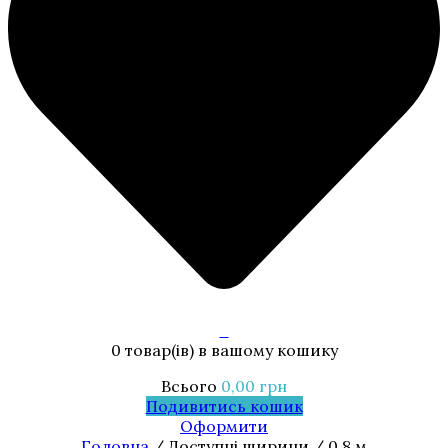
0
0 товар(ів)
в вашому кошику
Всього
0,00
грн
Подивитись кошик
Оформити
Головна
/ Доступні ширини / 0,8 м