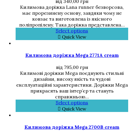
від
340,00
грн
Килимова доріжка Lana runner безворсова,
має прорезинену основу, завдяки чому не
ковзає та виготовлена із якісного
поліпропілену. Така доріжка представлена…
Select options
Quick View
Килимова доріжка Mega 2771A cream
від
795,00
грн
Килимові доріжки Mega поєднують стильні
дизайни, високу якість та чудові
експлуатаційні характеристики. Доріжки Mega
прикрасять ваш інтер’єр та стануть
справжньою…
Select options
Quick View
Килимова доріжка Mega 2700B cream