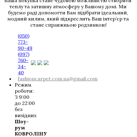
Ваша покупка стане чудовою можливістю створити 
теплу та затишну атмосферу у Вашому домі. Ми 
будемо раді допомогти Вам підібрати ідеальний, 
модний килим, який підкреслить Ваш інтер’єр та 
стане справжньою родзинкою!
(050)
773-
90-49
(097)
760-
34-
40
fashioncarpet.com.ua@gmail.com
Режим
роботи:
З 9:00
до 22:00
без
вихідних
Шоу-
рум
КОВРОЛІНУ