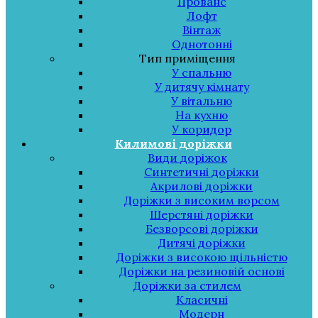
Прованс
Лофт
Вінтаж
Однотонні
Тип приміщення
У спальню
У дитячу кімнату
У вітальню
На кухню
У коридор
Килимові доріжки
Види доріжок
Синтетичні доріжки
Акрилові доріжки
Доріжки з високим ворсом
Шерстяні доріжки
Безворсові доріжки
Дитячі доріжки
Доріжки з високою щільністю
Доріжки на резиновій основі
Доріжки за стилем
Класичні
Модерн