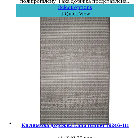
поліпропілену. Така доріжка представлена…
Select options
Quick View
Килимова доріжка Lana runner 19246-111
від
340,00
грн