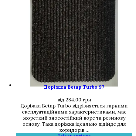
Доріжка Betap Turbo 97
від
284,00
грн
Доріжка Betap Turbo відрізняється гарними
експлуатаційними характеристиками, має
жорсткий зносостійкий ворс та резинову
основу. Така доріжка ідеально підійде для
коридорів,…
Select options