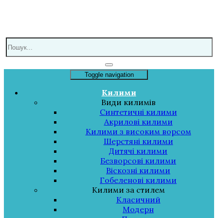
Toggle navigation
Килими
Види килимів
Синтетичні килими
Акрилові килими
Килими з високим ворсом
Шерстяні килими
Дитячі килими
Безворсові килими
Віскозні килими
Гобеленові килими
Килими за стилем
Класичний
Модерн