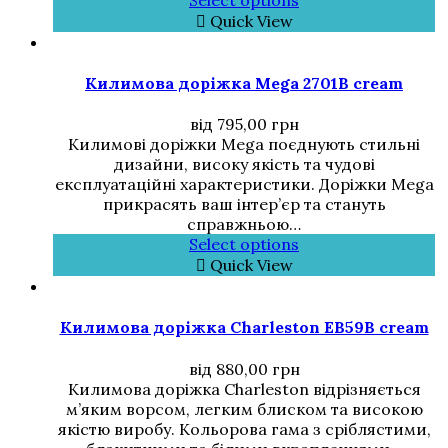
Quick View
Килимова доріжка Mega 2701B cream
від
795,00
грн
Килимові доріжки Mega поєднують стильні
дизайни, високу якість та чудові
експлуатаційні характеристики. Доріжки Mega
прикрасять ваш інтер’єр та стануть
справжньою…
Select options
Quick View
Килимова доріжка Charleston EB59B cream
від
880,00
грн
Килимова доріжка Charleston відрізняється
м’яким ворсом, легким блиском та високою
якістю виробу. Кольорова гама з сріблястими,