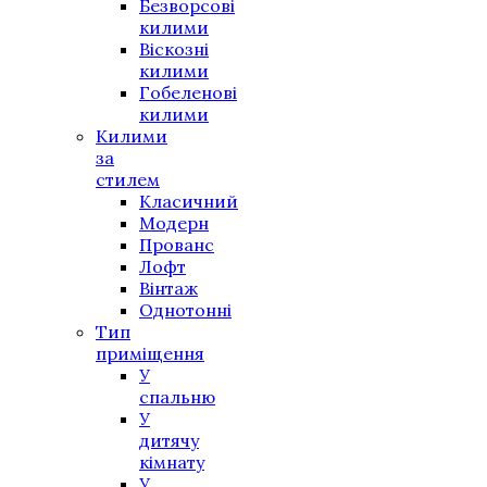
Безворсові
килими
Віскозні
килими
Гобеленові
килими
Килими
за
стилем
Класичний
Модерн
Прованс
Лофт
Вінтаж
Однотонні
Тип
приміщення
У
спальню
У
дитячу
кімнату
У