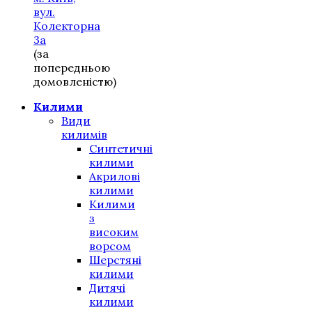
вул.
Колекторна
3а
(за
попередньою
домовленістю)
Килими
Види
килимів
Синтетичні
килими
Акрилові
килими
Килими
з
високим
ворсом
Шерстяні
килими
Дитячі
килими