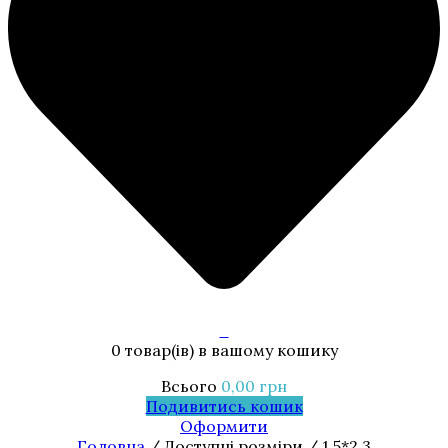
0
0 товар(ів)
в вашому кошику
Всього
0,00
грн
Подивитись кошик
Оформити
Головна
/ Доступні розміри / 1,5*2,3