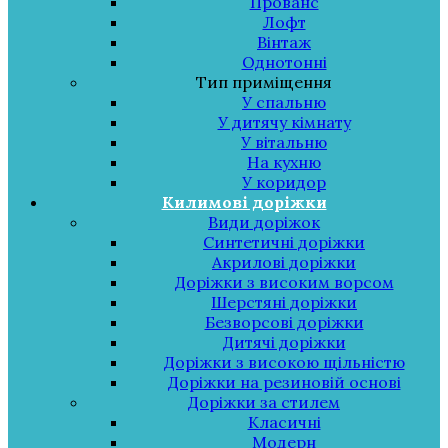
Прованс
Лофт
Вінтаж
Однотонні
Тип приміщення
У спальню
У дитячу кімнату
У вітальню
На кухню
У коридор
Килимові доріжки
Види доріжок
Синтетичні доріжки
Акрилові доріжки
Доріжки з високим ворсом
Шерстяні доріжки
Безворсові доріжки
Дитячі доріжки
Доріжки з високою щільністю
Доріжки на резиновій основі
Доріжки за стилем
Класичні
Модерн