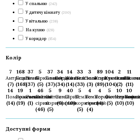
У спальню
(242)
У дитячу кімнату
(200)
У вітальню
(238)
На кухню
(128)
У коридор
(154)
Колір
7
168
37
5
37
34
14
33
3
89
104
2
11
Антрацит
Бежевий
Білий
Бірюзовий
Блакитний
Бордовий
Жовтий
Зелений
Золотий
Коричневий
Кремовий
Оливков
Пісоч
(7)
(168)
(37)
(5)
(37)
(34)
(14)
(33)
(3)
(89)
(104)
(2)
(11)
14
19
1
46
5
9
40
5
4
4
5
10
10
Помаранчевий
Рожевий
Салатовий
Світло
Світло-
Синій
Сірий
Темно-
Темно-
Теракотовий
Фіолетовий
Червони
Чорн
(14)
(19)
(1)
сірий
коричневий
(9)
(40)
коричневий
сірий
(4)
(5)
(10)
(10)
(46)
(5)
(5)
(4)
Доступні форми