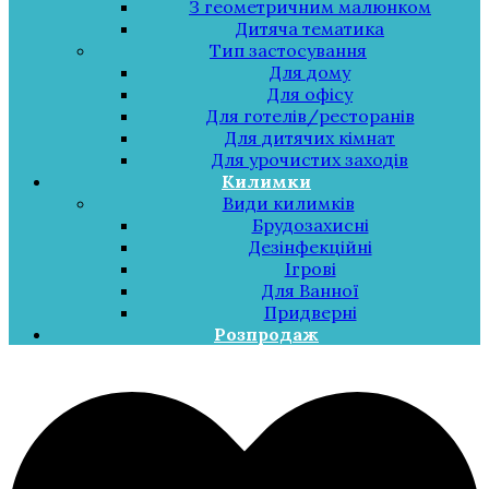
З геометричним малюнком
Дитяча тематика
Тип застосування
Для дому
Для офісу
Для готелів/ресторанів
Для дитячих кімнат
Для урочистих заходів
Килимки
Види килимків
Брудозахисні
Дезінфекційні
Ігрові
Для Ванної
Придверні
Розпродаж
Меню