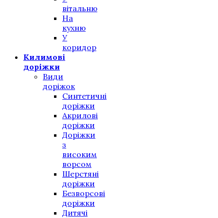
вітальню
На
кухню
У
коридор
Килимові
доріжки
Види
доріжок
Синтетичні
доріжки
Акрилові
доріжки
Доріжки
з
високим
ворсом
Шерстяні
доріжки
Безворсові
доріжки
Дитячі