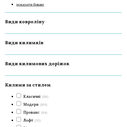
показати більше
Види ковроліну
Види килимків
Види килимових доріжок
Килими за стилем
Класичні
(116)
Модерн
(169)
Прованс
(84)
Лофт
(35)