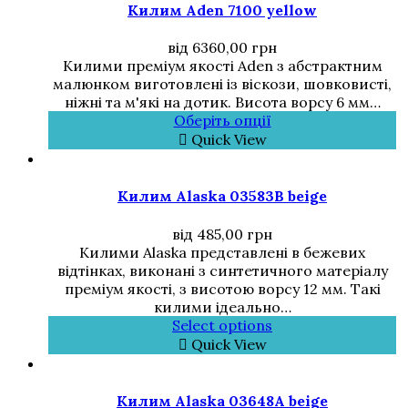
Килим Aden 7100 yellow
від
6360,00
грн
Килими преміум якості Aden з абстрактним
малюнком виготовлені із віскози, шовковисті,
ніжні та м'які на дотик. Висота ворсу 6 мм…
Оберіть опції
Quick View
Килим Alaska 03583B beige
від
485,00
грн
Килими Alaska представлені в бежевих
відтінках, виконані з синтетичного матеріалу
преміум якості, з висотою ворсу 12 мм. Такі
килими ідеально…
Select options
Quick View
Килим Alaska 03648A beige