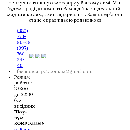
теплу та затишну атмосферу у Вашому домі. Ми 
будемо раді допомогти Вам підібрати ідеальний, 
модний килим, який підкреслить Ваш інтер’єр та 
стане справжньою родзинкою!
(050)
773-
90-49
(097)
760-
34-
40
fashioncarpet.com.ua@gmail.com
Режим
роботи:
З 9:00
до 22:00
без
вихідних
Шоу-
рум
КОВРОЛІНУ
м. Київ,