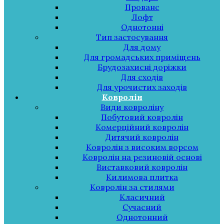
Прованс
Лофт
Однотонні
Тип застосування
Для дому
Для громадських приміщень
Брудозахисні доріжки
Для сходів
Для урочистих заходів
Ковролін
Види ковроліну
Побутовий ковролін
Комерційний ковролін
Дитячий ковролін
Ковролін з високим ворсом
Ковролін на резиновій основі
Виставковий ковролін
Килимова плитка
Ковролін за стилями
Класичний
Сучасний
Однотонний