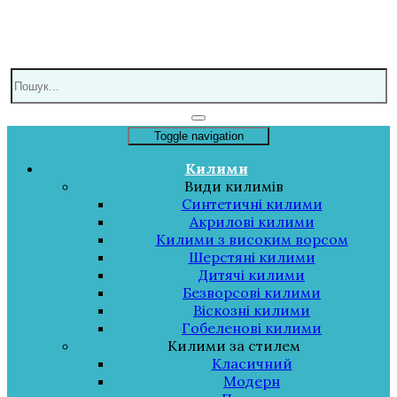
Toggle navigation
Килими
Види килимів
Синтетичні килими
Акрилові килими
Килими з високим ворсом
Шерстяні килими
Дитячі килими
Безворсові килими
Віскозні килими
Гобеленові килими
Килими за стилем
Класичний
Модерн