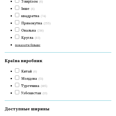
З вирізом
(6)
Інше
(6)
квадратна
(74)
Прямокутна
(255)
Овальна
(216)
Кругла
(83)
показати більше
Країна виробник
Китай
(6)
Молдова
(51)
Туреччина
(185)
Узбекистан
(13)
Доступные ширины