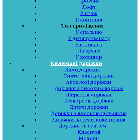
Прованс
Лофт
Вінтаж
Однотонні
Тип приміщення
У спальню
У дитячу кімнату
У вітальню
На кухню
У коридор
Килимові доріжки
Види доріжок
Синтетичні доріжки
Акрилові доріжки
Доріжки з високим ворсом
Шерстяні доріжки
Безворсові доріжки
Дитячі доріжки
Доріжки з високою щільністю
Доріжки на резиновій основі
Доріжки за стилем
Класичні
Модерн