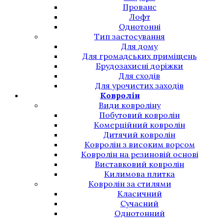
Прованс
Лофт
Однотонні
Тип застосування
Для дому
Для громадських приміщень
Брудозахисні доріжки
Для сходів
Для урочистих заходів
Ковролін
Види ковроліну
Побутовий ковролін
Комерційний ковролін
Дитячий ковролін
Ковролін з високим ворсом
Ковролін на резиновій основі
Виставковий ковролін
Килимова плитка
Ковролін за стилями
Класичний
Сучасний
Однотонний