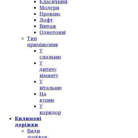
Класичний
Модерн
Прованс
Лофт
Вінтаж
Однотонні
Тип
приміщення
У
спальню
У
дитячу
кімнату
У
вітальню
На
кухню
У
коридор
Килимові
доріжки
Види
доріжок