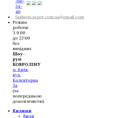
760-
34-
40
fashioncarpet.com.ua@gmail.com
Режим
роботи:
З 9:00
до 22:00
без
вихідних
Шоу-
рум
КОВРОЛІНУ
м. Київ,
вул.
Колекторна
3а
(за
попередньою
домовленістю)
Килими
Види