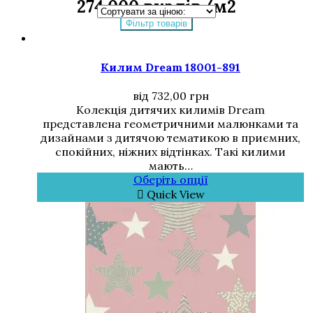
274 000 вузлів/м2
Фільтр товарів
Килим Dream 18001-891
від
732,00
грн
Колекція дитячих килимів Dream
представлена геометричними малюнками та
дизайнами з дитячою тематикою в приємних,
спокійних, ніжних відтінках. Такі килими
мають…
Оберіть опції
Quick View