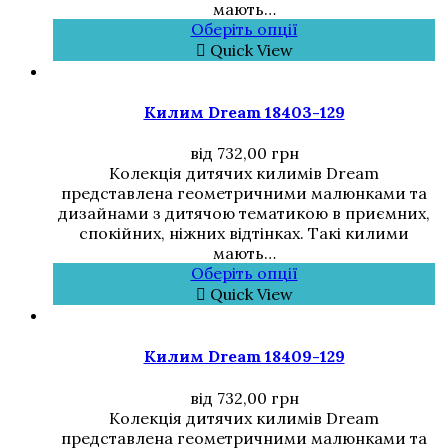
мають…
Оберіть опції
Quick View
Килим Dream 18403-129
від
732,00
грн
Колекція дитячих килимів Dream
представлена геометричними малюнками та
дизайнами з дитячою тематикою в приємних,
спокійних, ніжних відтінках. Такі килими
мають…
Оберіть опції
Quick View
Килим Dream 18409-129
від
732,00
грн
Колекція дитячих килимів Dream
представлена геометричними малюнками та