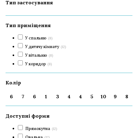
Тип застосування
Тип приміщення
У спальню
(8)
У дитячу кімнату
(12)
У вітальню
(8)
У коридор
(8)
Колір
6
7
6
1
3
4
4
5
10
9
8
Доступні форми
Прямокутна
(12)
Овальна
(12)