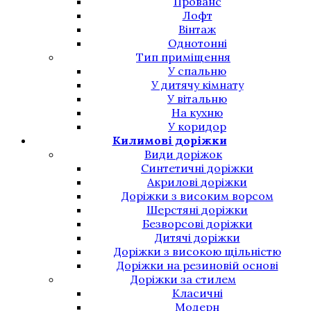
Прованс
Лофт
Вінтаж
Однотонні
Тип приміщення
У спальню
У дитячу кімнату
У вітальню
На кухню
У коридор
Килимові доріжки
Види доріжок
Синтетичні доріжки
Акрилові доріжки
Доріжки з високим ворсом
Шерстяні доріжки
Безворсові доріжки
Дитячі доріжки
Доріжки з високою щільністю
Доріжки на резиновій основі
Доріжки за стилем
Класичні
Модерн