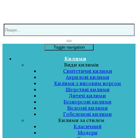
Toggle navigation
Килими
Види килимів
Синтетичні килими
Акрилові килими
Килими з високим ворсом
Шерстяні килими
Дитячі килими
Безворсові килими
Віскозні килими
Гобеленові килими
Килими за стилем
Класичний
Модерн