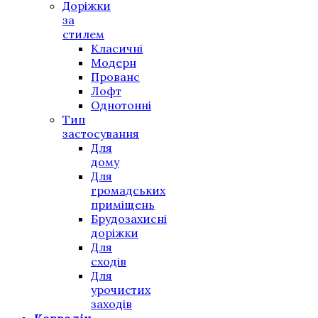
Доріжки
за
стилем
Класичні
Модерн
Прованс
Лофт
Однотонні
Тип
застосування
Для
дому
Для
громадських
приміщень
Брудозахисні
доріжки
Для
сходів
Для
урочистих
заходів
Ковролін