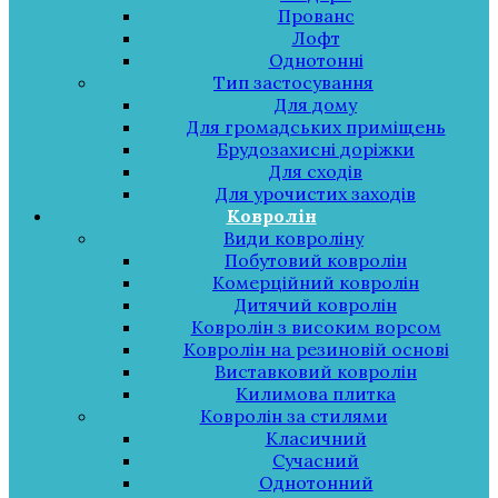
Прованс
Лофт
Однотонні
Тип застосування
Для дому
Для громадських приміщень
Брудозахисні доріжки
Для сходів
Для урочистих заходів
Ковролін
Види ковроліну
Побутовий ковролін
Комерційний ковролін
Дитячий ковролін
Ковролін з високим ворсом
Ковролін на резиновій основі
Виставковий ковролін
Килимова плитка
Ковролін за стилями
Класичний
Сучасний
Однотонний