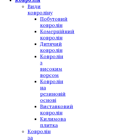
Види
ковроліну
Побутовий
ковролін
Комерційний
ковролін
Дитячий
ковролін
Ковролін
з
високим
ворсом
Ковролін
на
резиновій
основі
Виставковий
ковролін
Килимова
плитка
Ковролін
за