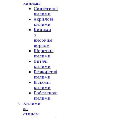
килимів
Синтетичні
килими
Акрилові
килими
Килими
з
високим
ворсом
Шерстяні
килими
Дитячі
килими
Безворсові
килими
Віскозні
килими
Гобеленові
килими
Килими
за
стилем