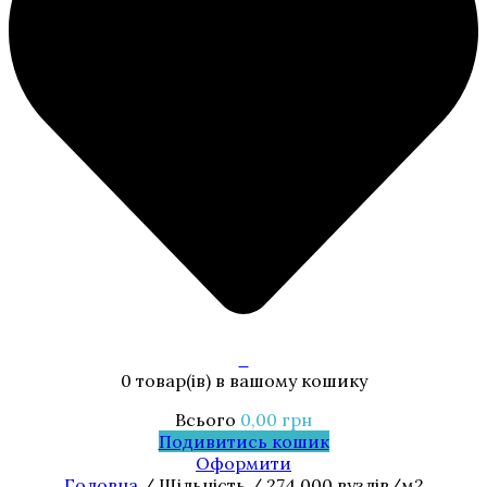
0
0 товар(ів)
в вашому кошику
Всього
0,00
грн
Подивитись кошик
Оформити
Головна
/ Щільність / 274 000 вузлів/м2