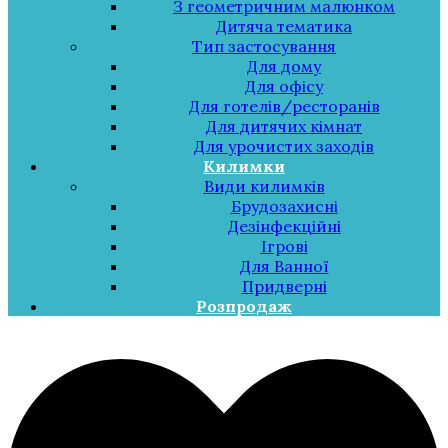
З геометричним малюнком
Дитяча тематика
Тип застосування
Для дому
Для офісу
Для готелів/ресторанів
Для дитячих кімнат
Для урочистих заходів
Килимки
Види килимків
Брудозахисні
Дезінфекційні
Ігрові
Для Ванної
Придверні
Розпродаж
Меню