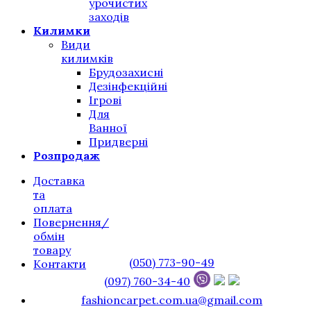
урочистих
заходів
Килимки
Види
килимків
Брудозахисні
Дезінфекційні
Ігрові
Для
Ванної
Придверні
Розпродаж
Доставка
та
оплата
Повернення/
обмін
товару
(050) 773-90-49
Контакти
(097) 760-34-40
fashioncarpet.com.ua@gmail.com