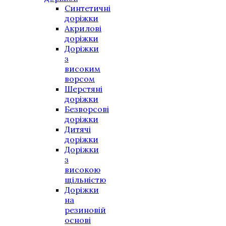
Синтетичні
доріжки
Акрилові
доріжки
Доріжки
з
високим
ворсом
Шерстяні
доріжки
Безворсові
доріжки
Дитячі
доріжки
Доріжки
з
високою
щільністю
Доріжки
на
резиновій
основі