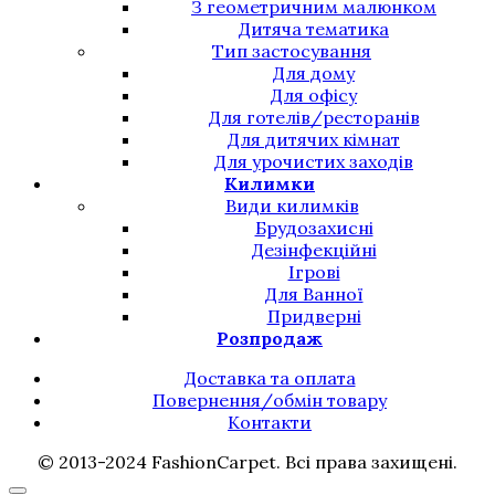
З геометричним малюнком
Дитяча тематика
Тип застосування
Для дому
Для офісу
Для готелів/ресторанів
Для дитячих кімнат
Для урочистих заходів
Килимки
Види килимків
Брудозахисні
Дезінфекційні
Ігрові
Для Ванної
Придверні
Розпродаж
Доставка та оплата
Повернення/обмін товару
Контакти
© 2013-2024 FashionCarpet. Всі права захищені.