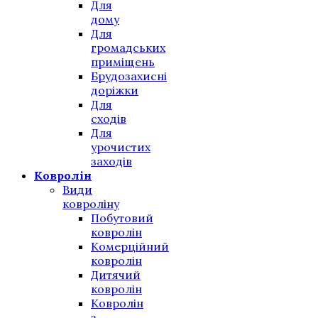
Для
дому
Для
громадських
приміщень
Брудозахисні
доріжки
Для
сходів
Для
урочистих
заходів
Ковролін
Види
ковроліну
Побутовий
ковролін
Комерційний
ковролін
Дитячий
ковролін
Ковролін
з