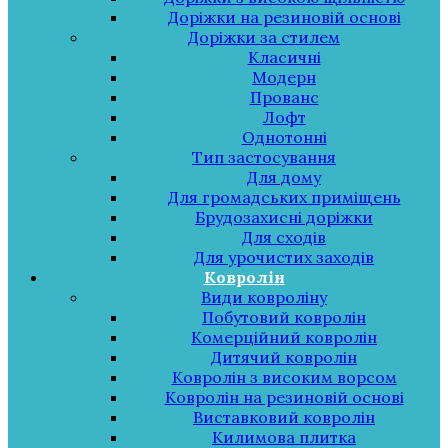
Доріжки на резиновій основі
Доріжки за стилем
Класичні
Модерн
Прованс
Лофт
Однотонні
Тип застосування
Для дому
Для громадських приміщень
Брудозахисні доріжки
Для сходів
Для урочистих заходів
Ковролін
Види ковроліну
Побутовий ковролін
Комерційний ковролін
Дитячий ковролін
Ковролін з високим ворсом
Ковролін на резиновій основі
Виставковий ковролін
Килимова плитка