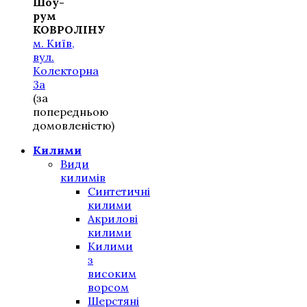
Шоу-
рум
КОВРОЛІНУ
м. Київ,
вул.
Колекторна
3а
(за
попередньою
домовленістю)
Килими
Види
килимів
Синтетичні
килими
Акрилові
килими
Килими
з
високим
ворсом
Шерстяні