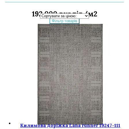
192 000 вузлів/м2
Фільтр товарів
Килимова доріжка Lana runner 19247-111