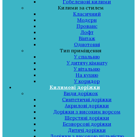
Гобеленові килими
Килими за стилем
Класичний
Модерн
Прованс
Лофт
Вінтаж
Однотонні
Тип приміщення
У спальню
У дитячу кімнату
У вітальню
На кухню
У коридор
Килимові доріжки
Види доріжок
Синтетичні доріжки
Акрилові доріжки
Доріжки з високим ворсом
Шерстяні доріжки
Безворсові доріжки
Дитячі доріжки
Доріжки з високою щільністю