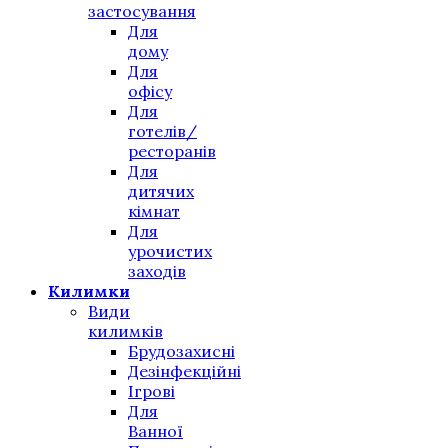
застосування
Для
дому
Для
офісу
Для
готелів/
ресторанів
Для
дитячих
кімнат
Для
урочистих
заходів
Килимки
Види
килимків
Брудозахисні
Дезінфекційні
Ігрові
Для
Ванної