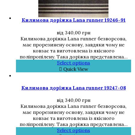
Килимова доріжка Lana runner 19246-91
від
340,00
грн
Килимова доріжка Lana runner безворсова,
має прорезинену основу, завдяки чому не
ковзає та виготовлена із якісного
поліпропілену. Така доріжка представлена…
Select options
Quick View
Килимова доріжка Lana runner 19247-08
від
340,00
грн
Килимова доріжка Lana runner безворсова,
має прорезинену основу, завдяки чому не
ковзає та виготовлена із якісного
поліпропілену. Така доріжка представлена…
Select options