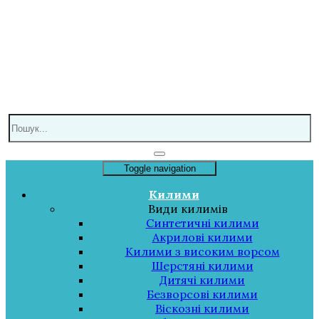
Toggle navigation
Килими
Види килимів
Синтетичні килими
Акрилові килими
Килими з високим ворсом
Шерстяні килими
Дитячі килими
Безворсові килими
Віскозні килими