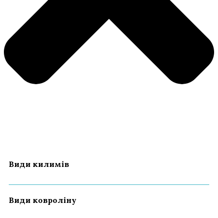
Види килимів
Види ковроліну