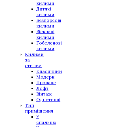
килими
Дитячі
килими
Безворсові
килими
Віскозні
килими
Гобеленові
килими
Килими
за
стилем
Класичний
Модерн
Прованс
Лофт
Вінтаж
Однотонні
Тип
приміщення
У
спальню