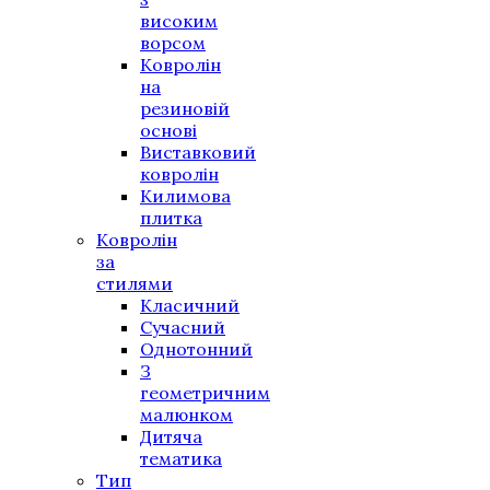
високим
ворсом
Ковролін
на
резиновій
основі
Виставковий
ковролін
Килимова
плитка
Ковролін
за
стилями
Класичний
Сучасний
Однотонний
З
геометричним
малюнком
Дитяча
тематика
Тип