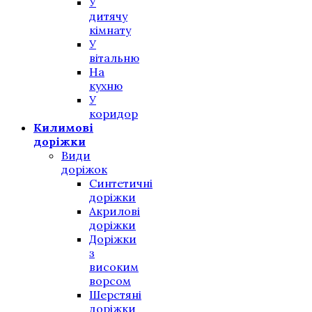
У
дитячу
кімнату
У
вітальню
На
кухню
У
коридор
Килимові
доріжки
Види
доріжок
Синтетичні
доріжки
Акрилові
доріжки
Доріжки
з
високим
ворсом
Шерстяні
доріжки