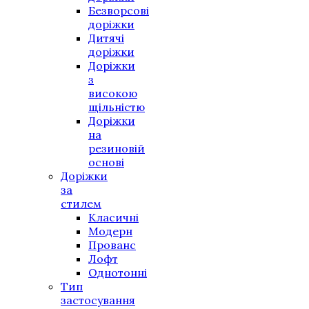
Безворсові
доріжки
Дитячі
доріжки
Доріжки
з
високою
щільністю
Доріжки
на
резиновій
основі
Доріжки
за
стилем
Класичні
Модерн
Прованс
Лофт
Однотонні
Тип
застосування