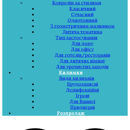
Ковролін за стилями
Класичний
Сучасний
Однотонний
З геометричним малюнком
Дитяча тематика
Тип застосування
Для дому
Для офісу
Для готелів/ресторанів
Для дитячих кімнат
Для урочистих заходів
Килимки
Види килимків
Брудозахисні
Дезінфекційні
Ігрові
Для Ванної
Придверні
Розпродаж
Меню