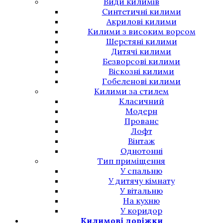
Види килимів
Синтетичні килими
Акрилові килими
Килими з високим ворсом
Шерстяні килими
Дитячі килими
Безворсові килими
Віскозні килими
Гобеленові килими
Килими за стилем
Класичний
Модерн
Прованс
Лофт
Вінтаж
Однотонні
Тип приміщення
У спальню
У дитячу кімнату
У вітальню
На кухню
У коридор
Килимові доріжки