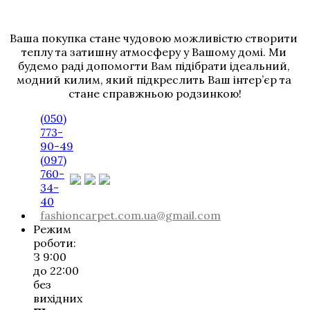
Ваша покупка стане чудовою можливістю створити 
теплу та затишну атмосферу у Вашому домі. Ми 
будемо раді допомогти Вам підібрати ідеальний, 
модний килим, який підкреслить Ваш інтер’єр та 
стане справжньою родзинкою!
(050)
773-
90-49
(097)
760-
34-
40
fashioncarpet.com.ua@gmail.com
Режим
роботи:
З 9:00
до 22:00
без
вихідних