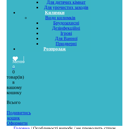
Для дитячих кімнат
Для урочистих заходів
Килимки
Види килимків
Брудозахисні
Дезінфекційні
Ігрові
Для Ванної
Придверні
Розпродаж
Меню
0
0
товар(ів)
в
вашому
кошику
Всього
0,00
грн
Подивитись
кошик
Оформити
Головна
/ Особливості виробу / не проводить струм