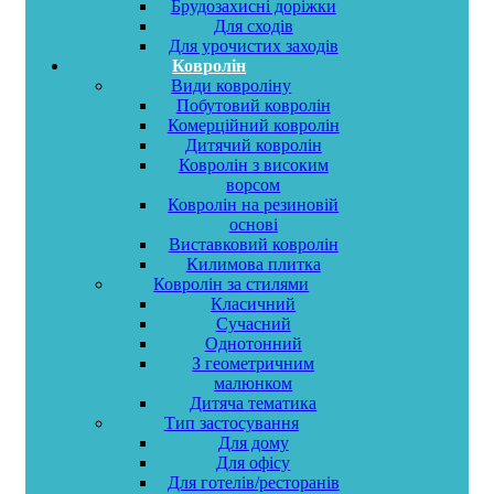
Брудозахисні доріжки
Для сходів
Для урочистих заходів
Ковролін
Види ковроліну
Побутовий ковролін
Комерційний ковролін
Дитячий ковролін
Ковролін з високим
ворсом
Ковролін на резиновій
основі
Виставковий ковролін
Килимова плитка
Ковролін за стилями
Класичний
Сучасний
Однотонний
З геометричним
малюнком
Дитяча тематика
Тип застосування
Для дому
Для офісу
Для готелів/ресторанів