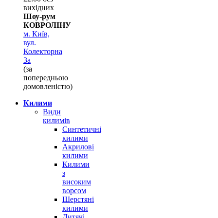
вихідних
Шоу-рум
КОВРОЛІНУ
м. Київ,
вул.
Колекторна
3а
(за
попередньою
домовленістю)
Килими
Види
килимів
Синтетичні
килими
Акрилові
килими
Килими
з
високим
ворсом
Шерстяні
килими
Дитячі