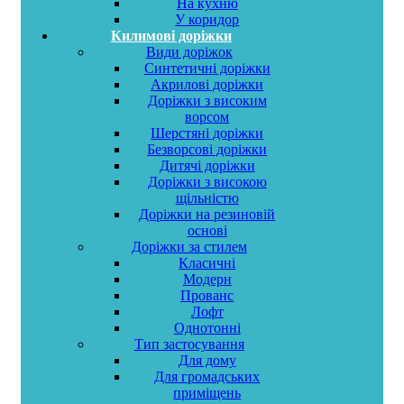
На кухню
У коридор
Килимові доріжки
Види доріжок
Синтетичні доріжки
Акрилові доріжки
Доріжки з високим
ворсом
Шерстяні доріжки
Безворсові доріжки
Дитячі доріжки
Доріжки з високою
щільністю
Доріжки на резиновій
основі
Доріжки за стилем
Класичні
Модерн
Прованс
Лофт
Однотонні
Тип застосування
Для дому
Для громадських
приміщень