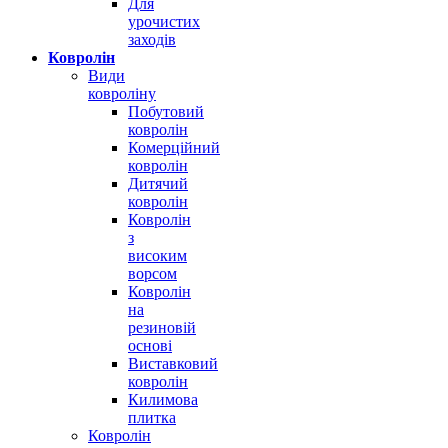
Для
урочистих
заходів
Ковролін
Види
ковроліну
Побутовий
ковролін
Комерційний
ковролін
Дитячий
ковролін
Ковролін
з
високим
ворсом
Ковролін
на
резиновій
основі
Виставковий
ковролін
Килимова
плитка
Ковролін