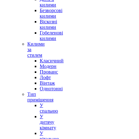
килими
Безворсові
килими
Віскозні
килими
Гобеленові
килими
Килими
за
стилем
Класичний
Модерн
Прованс
Лофт
Вінтаж
Однотонні
Тип
приміщення
У
спальню
У
дитячу
кімнату
У
вітальню