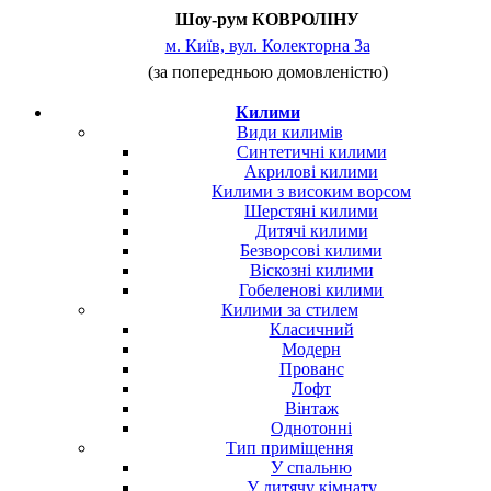
Шоу-рум КОВРОЛІНУ
м. Київ, вул. Колекторна 3а
(за попередньою домовленістю)
Килими
Види килимів
Синтетичні килими
Акрилові килими
Килими з високим ворсом
Шерстяні килими
Дитячі килими
Безворсові килими
Віскозні килими
Гобеленові килими
Килими за стилем
Класичний
Модерн
Прованс
Лофт
Вінтаж
Однотонні
Тип приміщення
У спальню
У дитячу кімнату