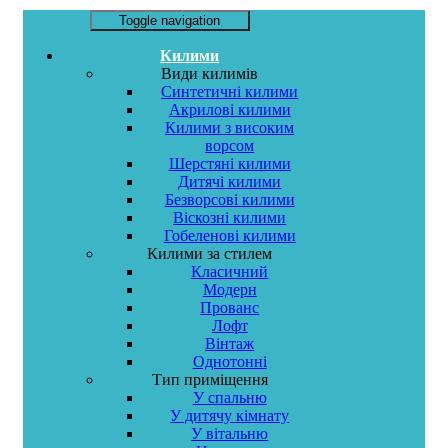
Toggle navigation
Килими
Види килимів
Синтетичні килими
Акрилові килими
Килими з високим
ворсом
Шерстяні килими
Дитячі килими
Безворсові килими
Віскозні килими
Гобеленові килими
Килими за стилем
Класичний
Модерн
Прованс
Лофт
Вінтаж
Однотонні
Тип приміщення
У спальню
У дитячу кімнату
У вітальню