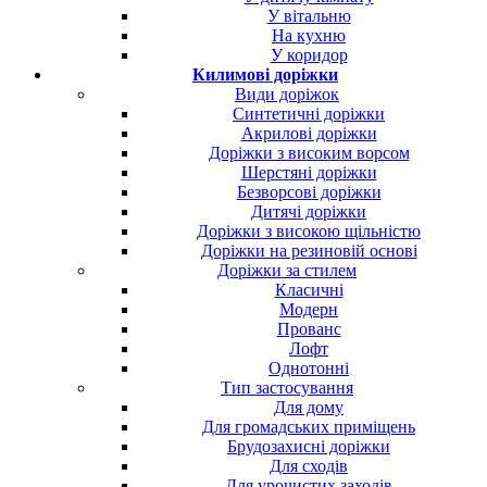
У вітальню
На кухню
У коридор
Килимові доріжки
Види доріжок
Синтетичні доріжки
Акрилові доріжки
Доріжки з високим ворсом
Шерстяні доріжки
Безворсові доріжки
Дитячі доріжки
Доріжки з високою щільністю
Доріжки на резиновій основі
Доріжки за стилем
Класичні
Модерн
Прованс
Лофт
Однотонні
Тип застосування
Для дому
Для громадських приміщень
Брудозахисні доріжки
Для сходів
Для урочистих заходів