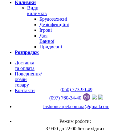
Килимки
Види
килимків
Брудозахисні
Дезінфекційні
Ігрові
Для
Ванної
Придверні
Розпродаж
Доставка
та оплата
Повернення/
обмін
товару
(050) 773-90-49
Контакти
(097) 760-34-40
fashioncarpet.com.ua@gmail.com
Режим роботи:
З 9:00 до 22:00 без вихідних