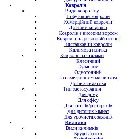
Ковролін
Види ковроліну
Побутовий ковролін
Комерційний ковролін
Дитячий ковролін
Ковролін з високим ворсом
Ковролін на резиновій основі
Виставковий ковролін
Килимова плитка
Ковролін за стилями
Класичний
Сучасний
Однотонний
З геометричним малюнком
Дитяча тематика
Тип застосування
Для дому
Для офісу
Для готелів/ресторанів
Для дитячих кімнат
Для урочистих заходів
Килимки
Види килимків
Брудозахисні