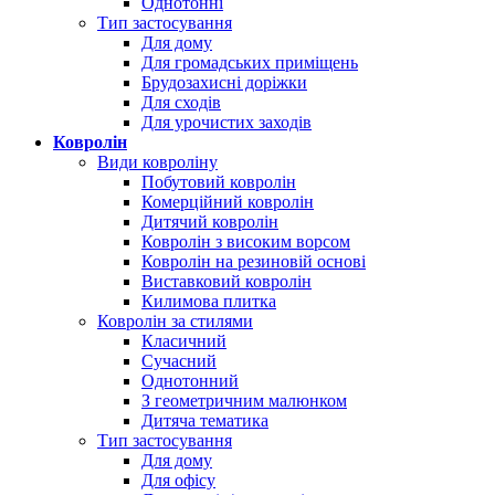
Однотонні
Тип застосування
Для дому
Для громадських приміщень
Брудозахисні доріжки
Для сходів
Для урочистих заходів
Ковролін
Види ковроліну
Побутовий ковролін
Комерційний ковролін
Дитячий ковролін
Ковролін з високим ворсом
Ковролін на резиновій основі
Виставковий ковролін
Килимова плитка
Ковролін за стилями
Класичний
Сучасний
Однотонний
З геометричним малюнком
Дитяча тематика
Тип застосування
Для дому
Для офісу