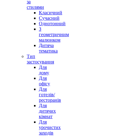
за
стилями
Класичний
Сучасний
Однотонний
З
геометричним
малюнком
Дитяча
тематика
Тип
застосування
Для
дому
Для
офісу
Для
готелів/
ресторанів
Для
дитячих
кімнат
Для
урочистих
заходів