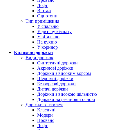
Прованс
Лофт
Вінтаж
Однотонні
Тип приміщення
У спальню
У дитячу кімнату
У вітальню
На кухню
У коридор
Килимові доріжки
Види доріжок
Синтетичні доріжки
Акрилові доріжки
Доріжки з високим ворсом
Шерстяні доріжки
Безворсові доріжки
Дитячі доріжки
Доріжки з високою щільністю
Доріжки на резиновій основі
Доріжки за стилем
Класичні
Модерн
Прованс
Лофт