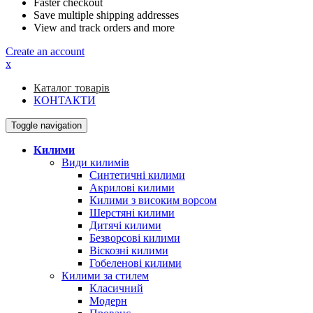
Faster checkout
Save multiple shipping addresses
View and track orders and more
Create an account
x
Каталог товарів
КОНТАКТИ
Toggle navigation
Килими
Види килимів
Синтетичні килими
Акрилові килими
Килими з високим ворсом
Шерстяні килими
Дитячі килими
Безворсові килими
Віскозні килими
Гобеленові килими
Килими за стилем
Класичний
Модерн