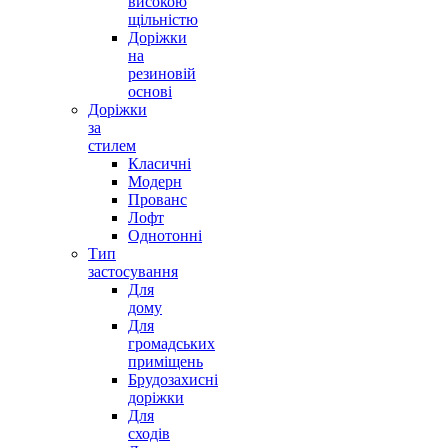
високою
щільністю
Доріжки
на
резиновій
основі
Доріжки
за
стилем
Класичні
Модерн
Прованс
Лофт
Однотонні
Тип
застосування
Для
дому
Для
громадських
приміщень
Брудозахисні
доріжки
Для
сходів