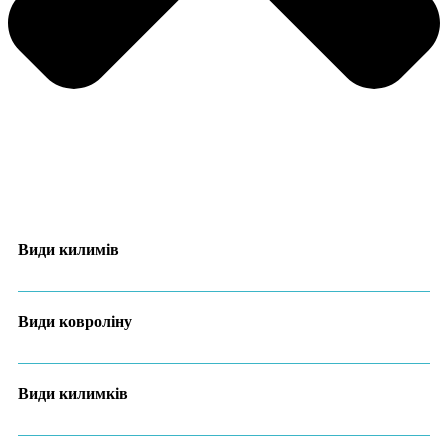
Види килимів
Види ковроліну
Види килимків