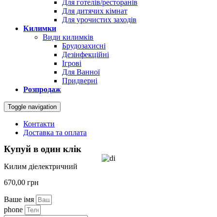
Для готелів/ресторанів
Для дитячих кімнат
Для урочистих заходів
Килимки
Види килимків
Брудозахисні
Дезінфекційні
Ігрові
Для Ванної
Придверні
Розпродаж
Toggle navigation
Контакти
Доставка та оплата
Купуй в один клік
Килим діелектричний
670,00
грн
Ваше імя
phone