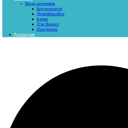
Види килимків
Брудозахисні
Дезінфекційні
Ігрові
Для Ванної
Придверні
Розпродаж