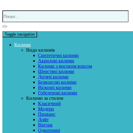
Toggle navigation
Килими
Види килимів
Синтетичні килими
Акрилові килими
Килими з високим ворсом
Шерстяні килими
Дитячі килими
Безворсові килими
Віскозні килими
Гобеленові килими
Килими за стилем
Класичний
Модерн
Прованс
Лофт
Вінтаж
Однотонні