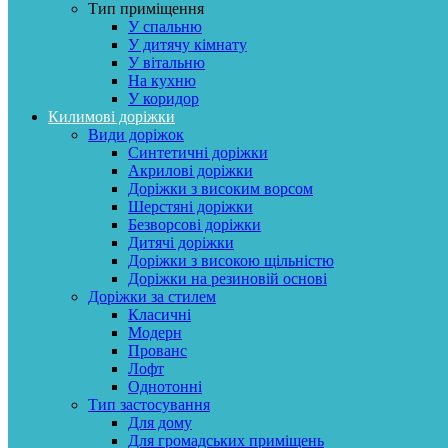
Тип приміщення
У спальню
У дитячу кімнату
У вітальню
На кухню
У коридор
Килимові доріжки
Види доріжок
Синтетичні доріжки
Акрилові доріжки
Доріжки з високим ворсом
Шерстяні доріжки
Безворсові доріжки
Дитячі доріжки
Доріжки з високою щільністю
Доріжки на резиновій основі
Доріжки за стилем
Класичні
Модерн
Прованс
Лофт
Однотонні
Тип застосування
Для дому
Для громадських приміщень