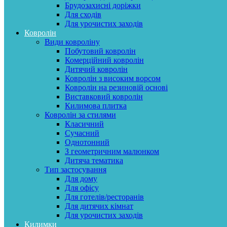
Брудозахисні доріжки
Для сходів
Для урочистих заходів
Ковролін
Види ковроліну
Побутовий ковролін
Комерційний ковролін
Дитячий ковролін
Ковролін з високим ворсом
Ковролін на резиновій основі
Виставковий ковролін
Килимова плитка
Ковролін за стилями
Класичний
Сучасний
Однотонний
З геометричним малюнком
Дитяча тематика
Тип застосування
Для дому
Для офісу
Для готелів/ресторанів
Для дитячих кімнат
Для урочистих заходів
Килимки