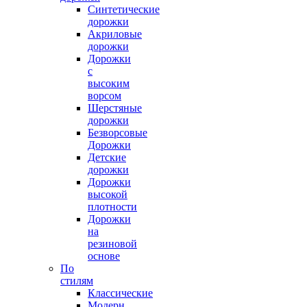
Синтетические
дорожки
Акриловые
дорожки
Дорожки
с
высоким
ворсом
Шерстяные
дорожки
Безворсовые
Дорожки
Детские
дорожки
Дорожки
высокой
плотности
Дорожки
на
резиновой
основе
По
стилям
Классические
Модерн