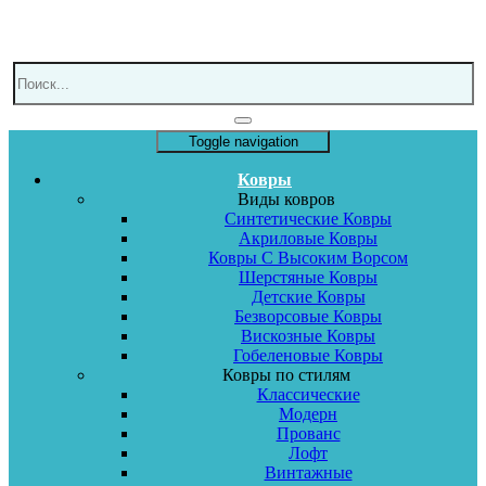
Toggle navigation
Ковры
Виды ковров
Синтетические Ковры
Акриловые Ковры
Ковры С Высоким Ворсом
Шерстяные Ковры
Детские Ковры
Безворсовые Ковры
Вискозные Ковры
Гобеленовые Ковры
Ковры по стилям
Классические
Модерн
Прованс
Лофт
Винтажные