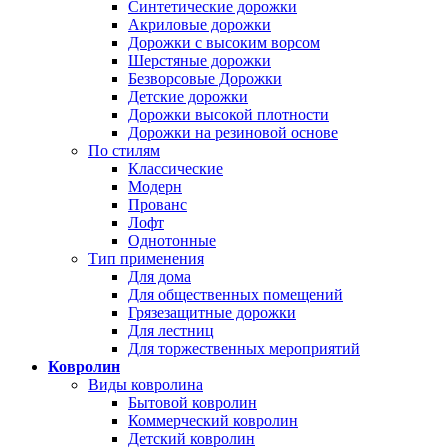
Синтетические дорожки
Акриловые дорожки
Дорожки с высоким ворсом
Шерстяные дорожки
Безворсовые Дорожки
Детские дорожки
Дорожки высокой плотности
Дорожки на резиновой основе
По стилям
Классические
Модерн
Прованс
Лофт
Однотонные
Тип применения
Для дома
Для общественных помещений
Грязезащитные дорожки
Для лестниц
Для торжественных мероприятий
Ковролин
Виды ковролина
Бытовой ковролин
Коммерческий ковролин
Детский ковролин