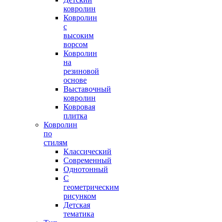
ковролин
Ковролин
с
высоким
ворсом
Ковролин
на
резиновой
основе
Выставочный
ковролин
Ковровая
плитка
Ковролин
по
стилям
Классический
Современный
Однотонный
С
геометрическим
рисунком
Детская
тематика