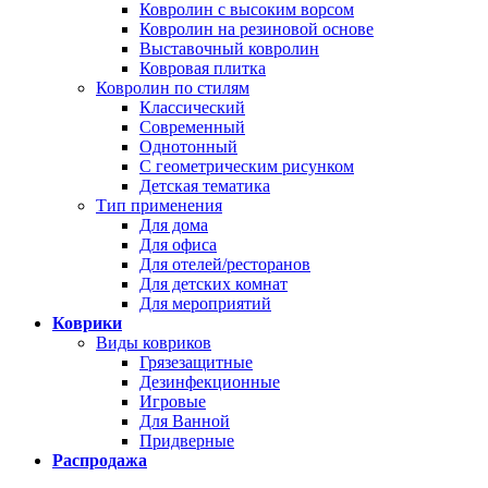
Ковролин с высоким ворсом
Ковролин на резиновой основе
Выставочный ковролин
Ковровая плитка
Ковролин по стилям
Классический
Современный
Однотонный
С геометрическим рисунком
Детская тематика
Тип применения
Для дома
Для офиса
Для отелей/ресторанов
Для детских комнат
Для мероприятий
Коврики
Виды ковриков
Грязезащитные
Дезинфекционные
Игровые
Для Ванной
Придверные
Распродажа