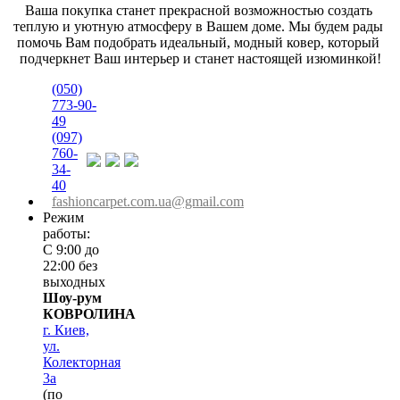
Ваша покупка станет прекрасной возможностью создать 
теплую и уютную атмосферу в Вашем доме. Мы будем рады 
помочь Вам подобрать идеальный, модный ковер, который 
подчеркнет Ваш интерьер и станет настоящей изюминкой!
(050)
773-90-
49
(097)
760-
34-
40
fashioncarpet.com.ua@gmail.com
Режим
работы:
С 9:00 до
22:00 без
выходных
Шоу-рум
КОВРОЛИНА
г. Киев,
ул.
Колекторная
3а
(по