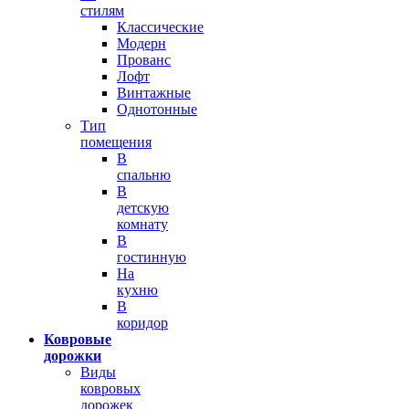
стилям
Классические
Модерн
Прованс
Лофт
Винтажные
Однотонные
Тип
помещения
В
спальню
В
детскую
комнату
В
гостинную
На
кухню
В
коридор
Ковровые
дорожки
Виды
ковровых
дорожек