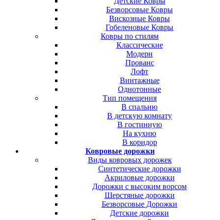
Детские Ковры
Безворсовые Ковры
Вискозные Ковры
Гобеленовые Ковры
Ковры по стилям
Классические
Модерн
Прованс
Лофт
Винтажные
Однотонные
Тип помещения
В спальню
В детскую комнату
В гостинную
На кухню
В коридор
Ковровые дорожки
Виды ковровых дорожек
Синтетические дорожки
Акриловые дорожки
Дорожки с высоким ворсом
Шерстяные дорожки
Безворсовые Дорожки
Детские дорожки