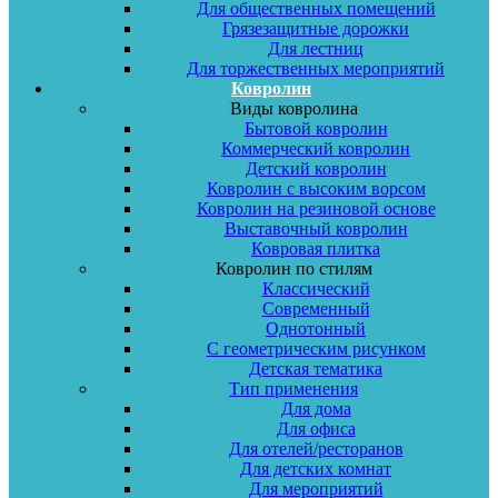
Для общественных помещений
Грязезащитные дорожки
Для лестниц
Для торжественных мероприятий
Ковролин
Виды ковролина
Бытовой ковролин
Коммерческий ковролин
Детский ковролин
Ковролин с высоким ворсом
Ковролин на резиновой основе
Выставочный ковролин
Ковровая плитка
Ковролин по стилям
Классический
Современный
Однотонный
С геометрическим рисунком
Детская тематика
Тип применения
Для дома
Для офиса
Для отелей/ресторанов
Для детских комнат
Для мероприятий