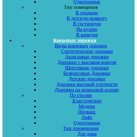
Однотонные
Тип помещения
В спальню
В детскую комнату
В гостинную
На кухню
В коридор
Ковровые дорожки
Виды ковровых дорожек
Синтетические дорожки
Акриловые дорожки
Дорожки с высоким ворсом
Шерстяные дорожки
Безворсовые Дорожки
Детские дорожки
Дорожки высокой плотности
Дорожки на резиновой основе
По стилям
Классические
Модерн
Прованс
Лофт
Однотонные
Тип применения
Для дома