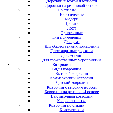
Дорожки высокой плотности
Дорожки на резиновой основе
По стилям
Классические
Модерн
Прованс
Лофт
Однотонные
Тип применения
Для дома
Для общественных помещений
Грязезащитные дорожки
Для лестниц
Для торжественных мероприятий
Ковролин
Виды ковролина
Бытовой ковролин
Коммерческий ковролин
Детский ковролин
Ковролин с высоким ворсом
Ковролин на резиновой основе
Выставочный ковролин
Ковровая плитка
Ковролин по стилям
Классический