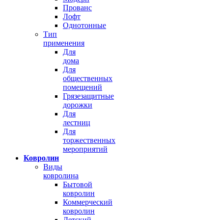
Прованс
Лофт
Однотонные
Тип
применения
Для
дома
Для
общественных
помещений
Грязезащитные
дорожки
Для
лестниц
Для
торжественных
мероприятий
Ковролин
Виды
ковролина
Бытовой
ковролин
Коммерческий
ковролин
Детский