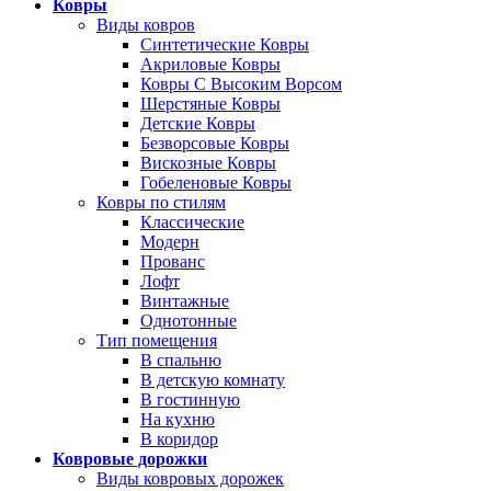
Ковры
Виды ковров
Синтетические Ковры
Акриловые Ковры
Ковры С Высоким Ворсом
Шерстяные Ковры
Детские Ковры
Безворсовые Ковры
Вискозные Ковры
Гобеленовые Ковры
Ковры по стилям
Классические
Модерн
Прованс
Лофт
Винтажные
Однотонные
Тип помещения
В спальню
В детскую комнату
В гостинную
На кухню
В коридор
Ковровые дорожки
Виды ковровых дорожек