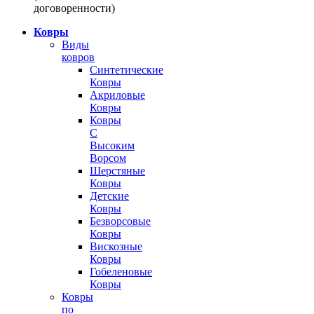
договоренности)
Ковры
Виды
ковров
Синтетические
Ковры
Акриловые
Ковры
Ковры
С
Высоким
Ворсом
Шерстяные
Ковры
Детские
Ковры
Безворсовые
Ковры
Вискозные
Ковры
Гобеленовые
Ковры
Ковры
по