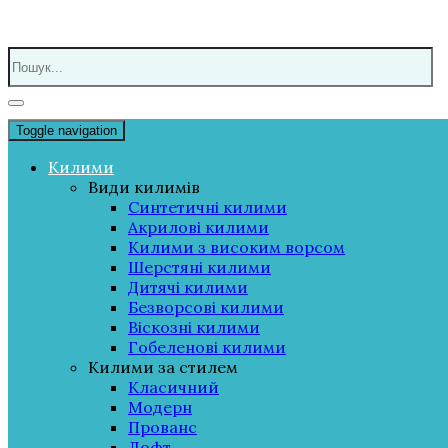
Toggle navigation
Килими
Види килимів
Синтетичні килими
Акрилові килими
Килими з високим ворсом
Шерстяні килими
Дитячі килими
Безворсові килими
Віскозні килими
Гобеленові килими
Килими за стилем
Класичний
Модерн
Прованс
Лофт