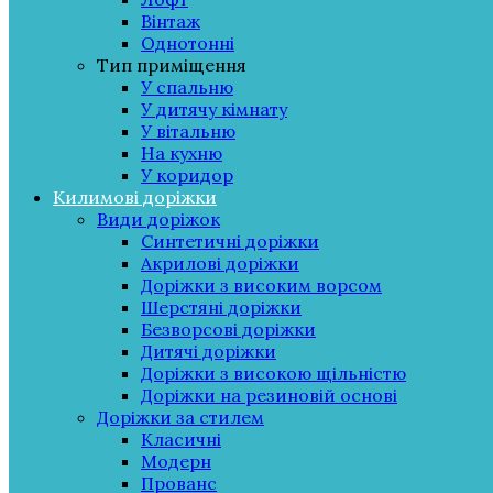
Вінтаж
Однотонні
Тип приміщення
У спальню
У дитячу кімнату
У вітальню
На кухню
У коридор
Килимові доріжки
Види доріжок
Синтетичні доріжки
Акрилові доріжки
Доріжки з високим ворсом
Шерстяні доріжки
Безворсові доріжки
Дитячі доріжки
Доріжки з високою щільністю
Доріжки на резиновій основі
Доріжки за стилем
Класичні
Модерн
Прованс