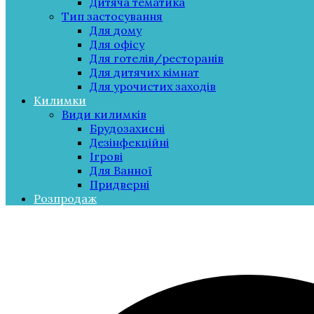
Дитяча тематика
Тип застосування
Для дому
Для офісу
Для готелів/ресторанів
Для дитячих кімнат
Для урочистих заходів
Килимки
Види килимків
Брудозахисні
Дезінфекційні
Ігрові
Для Ванної
Придверні
Розпродаж