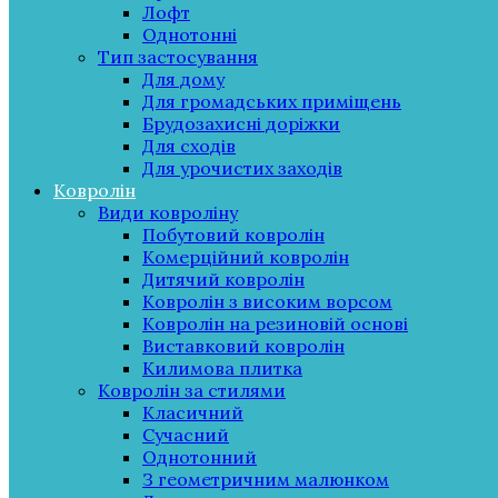
Лофт
Однотонні
Тип застосування
Для дому
Для громадських приміщень
Брудозахисні доріжки
Для сходів
Для урочистих заходів
Ковролін
Види ковроліну
Побутовий ковролін
Комерційний ковролін
Дитячий ковролін
Ковролін з високим ворсом
Ковролін на резиновій основі
Виставковий ковролін
Килимова плитка
Ковролін за стилями
Класичний
Сучасний
Однотонний
З геометричним малюнком