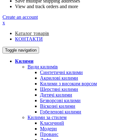
Save multiple shipping addresses
View and track orders and more
Create an account
x
Каталог товарів
КОНТАКТИ
Toggle navigation
Килими
Види килимів
Синтетичні килими
Акрилові килими
Килими з високим ворсом
Шерстяні килими
Дитячі килими
Безворсові килими
Віскозні килими
Гобеленові килими
Килими за стилем
Класичний
Модерн
Прованс
Лофт