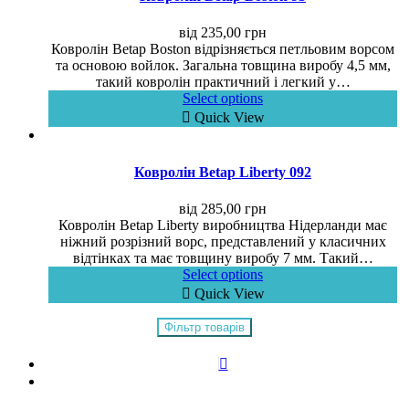
від
235,00
грн
Ковролін Betap Boston відрізняється петльовим ворсом
та основою войлок. Загальна товщина виробу 4,5 мм,
такий ковролін практичний і легкий у…
Select options
Quick View
Ковролін Betap Liberty 092
від
285,00
грн
Ковролін Betap Liberty виробництва Нідерланди має
ніжний розрізний ворс, представлений у класичних
відтінках та має товщину виробу 7 мм. Такий…
Select options
Quick View
Фільтр товарів