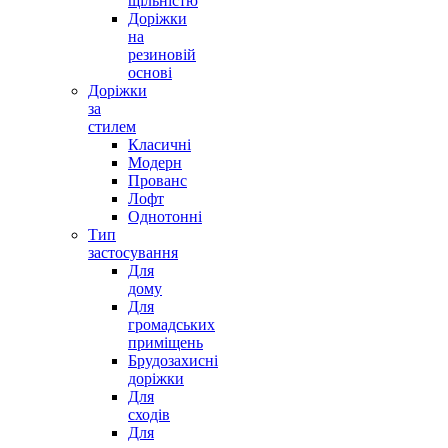
щільністю
Доріжки
на
резиновій
основі
Доріжки
за
стилем
Класичні
Модерн
Прованс
Лофт
Однотонні
Тип
застосування
Для
дому
Для
громадських
приміщень
Брудозахисні
доріжки
Для
сходів
Для