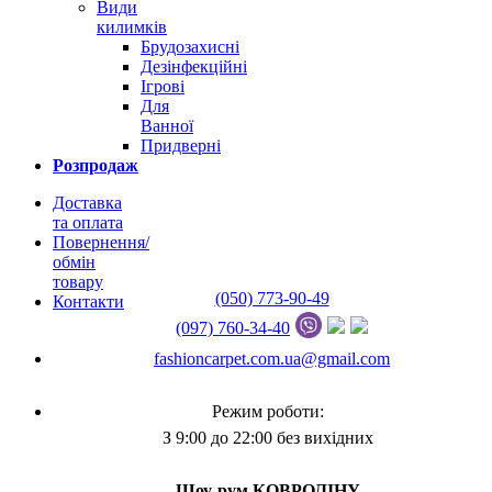
Види
килимків
Брудозахисні
Дезінфекційні
Ігрові
Для
Ванної
Придверні
Розпродаж
Доставка
та оплата
Повернення/
обмін
товару
(050) 773-90-49
Контакти
(097) 760-34-40
fashioncarpet.com.ua@gmail.com
Режим роботи:
З 9:00 до 22:00 без вихідних
Шоу-рум КОВРОЛІНУ