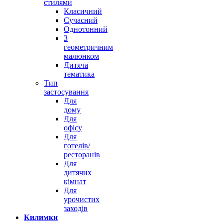
стилями
Класичний
Сучасний
Однотонний
З
геометричним
малюнком
Дитяча
тематика
Тип
застосування
Для
дому
Для
офісу
Для
готелів/
ресторанів
Для
дитячих
кімнат
Для
урочистих
заходів
Килимки