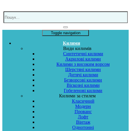
Toggle navigation
Килими
Види килимів
Синтетичні килими
Акрилові килими
Килими з високим ворсом
Шерстяні килими
Дитячі килими
Безворсові килими
Віскозні килими
Гобеленові килими
Килими за стилем
Класичний
Модерн
Прованс
Лофт
Вінтаж
Однотонні