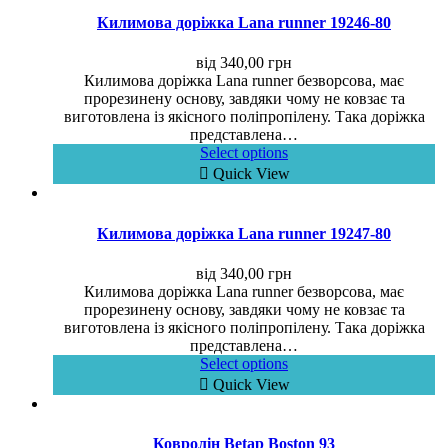
Килимова доріжка Lana runner 19246-80
від
340,00
грн
Килимова доріжка Lana runner безворсова, має
прорезинену основу, завдяки чому не ковзає та
виготовлена із якісного поліпропілену. Така доріжка
представлена…
Select options
Quick View
Килимова доріжка Lana runner 19247-80
від
340,00
грн
Килимова доріжка Lana runner безворсова, має
прорезинену основу, завдяки чому не ковзає та
виготовлена із якісного поліпропілену. Така доріжка
представлена…
Select options
Quick View
Ковролін Betap Boston 93