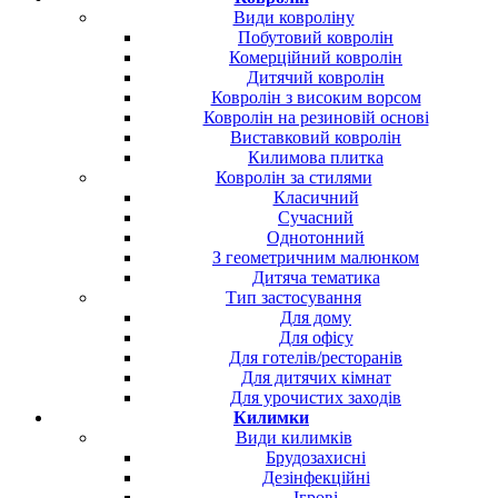
Види ковроліну
Побутовий ковролін
Комерційний ковролін
Дитячий ковролін
Ковролін з високим ворсом
Ковролін на резиновій основі
Виставковий ковролін
Килимова плитка
Ковролін за стилями
Класичний
Сучасний
Однотонний
З геометричним малюнком
Дитяча тематика
Тип застосування
Для дому
Для офісу
Для готелів/ресторанів
Для дитячих кімнат
Для урочистих заходів
Килимки
Види килимків
Брудозахисні
Дезінфекційні
Ігрові