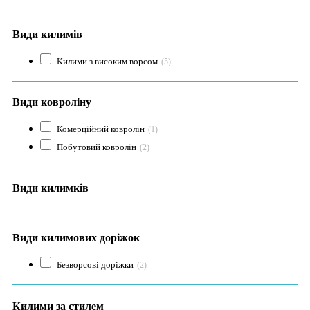
Види килимів
Килими з високим ворсом
(5)
Види ковроліну
Комерційний ковролін
(1)
Побутовий ковролін
(2)
Види килимків
Види килимових доріжок
Безворсові доріжки
(2)
Килими за стилем