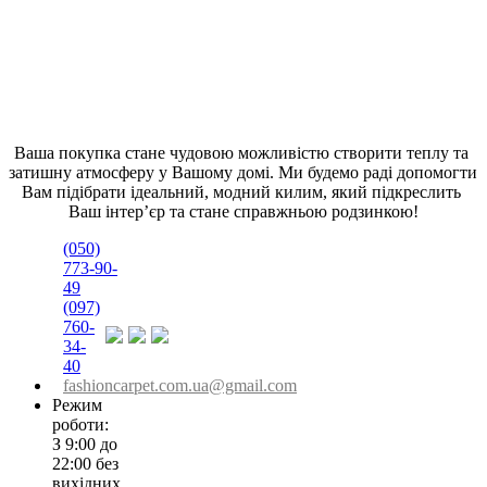
Ваша покупка стане чудовою можливістю створити теплу та 
затишну атмосферу у Вашому домі. Ми будемо раді допомогти 
Вам підібрати ідеальний, модний килим, який підкреслить 
Ваш інтер’єр та стане справжньою родзинкою!
(050)
773-90-
49
(097)
760-
34-
40
fashioncarpet.com.ua@gmail.com
Режим
роботи:
З 9:00 до
22:00 без
вихідних