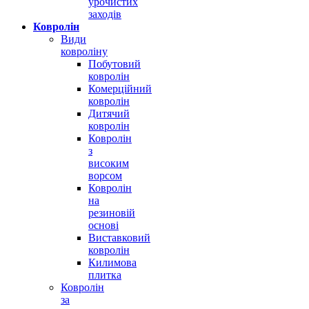
урочистих
заходів
Ковролін
Види
ковроліну
Побутовий
ковролін
Комерційний
ковролін
Дитячий
ковролін
Ковролін
з
високим
ворсом
Ковролін
на
резиновій
основі
Виставковий
ковролін
Килимова
плитка
Ковролін
за