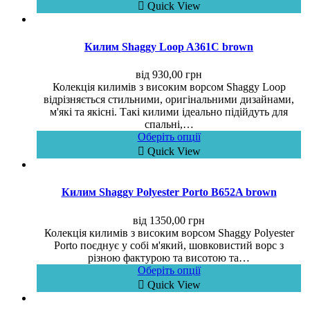
Quick View
Килим Shaggy Loop A361C brown
від
930,00
грн
Колекція килимів з високим ворсом Shaggy Loop
відрізняється стильними, оригінальними дизайнами,
м'які та якісні. Такі килими ідеально підійдуть для
спальні,…
Оберіть опції
Quick View
Килим Shaggy Polyester Porto B652A brown
від
1350,00
грн
Колекція килимів з високим ворсом Shaggy Polyester
Porto поєднує у собі м'який, шовковистий ворс з
різною фактурою та висотою та…
Оберіть опції
Quick View