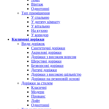
Вінтаж
Однотонні
Тип приміщення
У спальню
У дитячу кімнату
У вітальню
На кухню
У коридор
Килимові доріжки
Види доріжок
Синтетичні доріжки
Акрилові доріжки
Доріжки з високим ворсом
Шерстяні доріжки
Безворсові доріжки
Дитячі доріжки
Доріжки з високою щільністю
Доріжки на резиновій основі
Доріжки за стилем
Класичні
Модерн
Прованс
Лофт
Однотонні