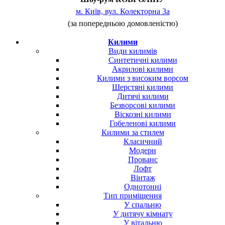
м. Київ, вул. Колекторна 3а
(за попередньою домовленістю)
Килими
Види килимів
Синтетичні килими
Акрилові килими
Килими з високим ворсом
Шерстяні килими
Дитячі килими
Безворсові килими
Віскозні килими
Гобеленові килими
Килими за стилем
Класичний
Модерн
Прованс
Лофт
Вінтаж
Однотонні
Тип приміщення
У спальню
У дитячу кімнату
У вітальню