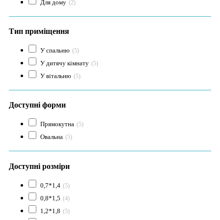
Для дому
(2)
Тип приміщення
У спальню
(5)
У дитячу кімнату
(5)
У вітальню
(5)
Доступні форми
Прямокутна
(5)
Овальна
(5)
Доступні розміри
0,7*1,4
(5)
0,8*1,5
(4)
1,2*1,8
(5)