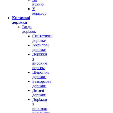
кухню
У
коридор
Килимові
доріжки
Види
доріжок
Синтетичні
доріжки
Акрилові
доріжки
Доріжки
з
високим
ворсом
Шерстяні
доріжки
Безворсові
доріжки
Дитячі
доріжки
Доріжки
з
високою