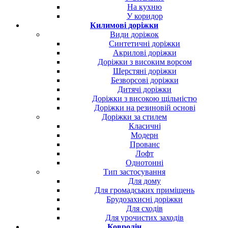
На кухню
У коридор
Килимові доріжки
Види доріжок
Синтетичні доріжки
Акрилові доріжки
Доріжки з високим ворсом
Шерстяні доріжки
Безворсові доріжки
Дитячі доріжки
Доріжки з високою щільністю
Доріжки на резиновій основі
Доріжки за стилем
Класичні
Модерн
Прованс
Лофт
Однотонні
Тип застосування
Для дому
Для громадських приміщень
Брудозахисні доріжки
Для сходів
Для урочистих заходів
Ковролін