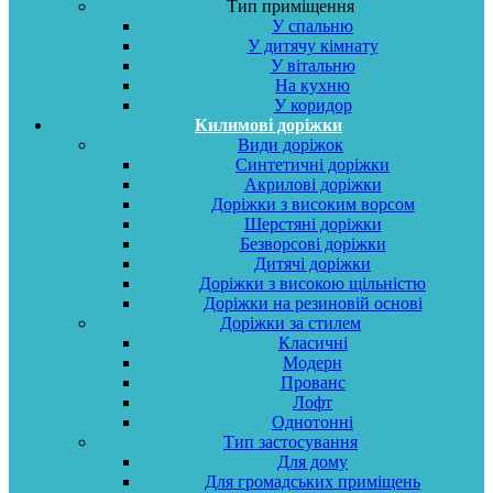
Тип приміщення
У спальню
У дитячу кімнату
У вітальню
На кухню
У коридор
Килимові доріжки
Види доріжок
Синтетичні доріжки
Акрилові доріжки
Доріжки з високим ворсом
Шерстяні доріжки
Безворсові доріжки
Дитячі доріжки
Доріжки з високою щільністю
Доріжки на резиновій основі
Доріжки за стилем
Класичні
Модерн
Прованс
Лофт
Однотонні
Тип застосування
Для дому
Для громадських приміщень